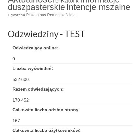
e-Katolik
duszpasterskie
Intencje mszalne
Triduum Św. St. Kostka 2018
Piszą o nas
Remont kościoła
Ogłoszenia
Narodowy Dzień Pamięci “Żołnierzy
Wyklętych” 2018
Odzwiedziny - TEST
Galerie 2017
Odwiedzający online:
Remont plebanii 2017
0
Wprowadzenie nowego Proboszcza
Liczba wyświetleń:
532 600
Imieniny kapłana
Razem odwiedzających:
Kancelaria
170 452
Zaprzyjaźnione strony
Całkowita liczba odsłon strony:
Kontakt
167
Całkowita liczba użytkowników:
POMOC PSYCHOTERAPEUTY