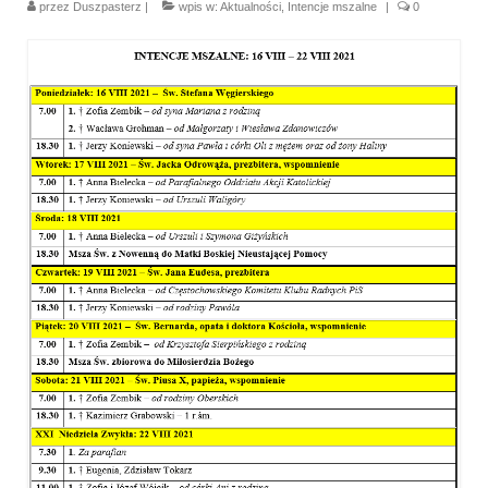
przez
Duszpasterz
|
wpis w:
Aktualności
,
Intencje mszalne
|
0
Parafia
Historia
Duszpasterze
Nasz patron
Kościół Rektoracki
Vademecum
Wspólnoty parafialne
Katecheza parafialna
Niezbędnik Katolika
Kaplica Adoracji
Pracownicy