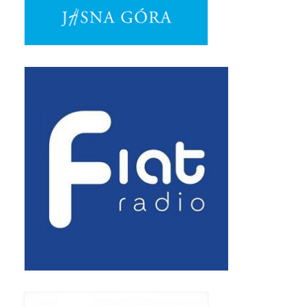
Pasterka 2019
Triduum St. Kostka 2019
Posługa Siostry Elekty
Uroczystość Św. Jakuba Ap 2019
Boże Ciało – 20 czerwca 2019
Pierwsza Komunia Święta 2019
Imieniny Ks Kanonika
Wigilia Paschalna 2019
Wielki Piątek 2019
Wielki Czwartek 2019
Droga Krzyżowa w parafii św. Jakuba