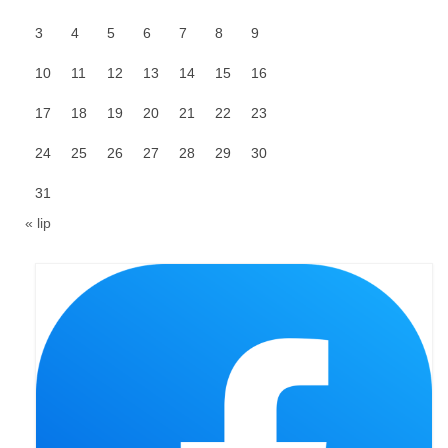
3
4
5
6
7
8
9
Galerie 2024
10
11
12
13
14
15
16
Niedziela Palmowa 24.03.2024
17
18
19
20
21
22
23
Wigilia Paschalna 30.03.2024
24
25
26
27
28
29
30
Odpust 2024
31
Galerie 2023
« lip
Bierzmowanie 27.11.2023
Odpust 2023
Zakończenie oktawy 2023
Niedziela Palmowa 2023
Galerie 2022