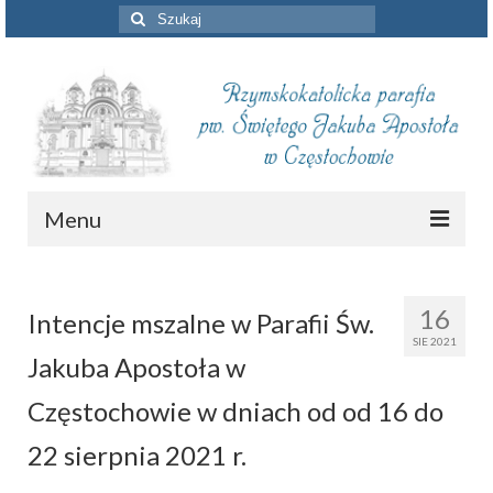
Szuklaj
w:
Menu
Aktualności
16
Intencje mszalne w Parafii Św.
Intencje mszalne
SIE 2021
Jakuba Apostoła w
Informacje duszpasterskie
Częstochowie w dniach od od 16 do
Piszą o nas
22 sierpnia 2021 r.
Remont kościoła