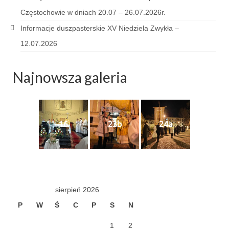
Sakrament namaszczenia chorych
Częstochowie w dniach 20.07 – 26.07.2026r.
Informacje duszpasterskie XV Niedziela Zwykła –
Galeria
12.07.2026
Galerie 2026
Niedziela Palmowa 29.03.2026
Najnowsza galeria
Wielki Czwartek 02.04.2026
Wielki Piątek 03.04.2026
16
23b
24a
Wielka Sobota 04.04.2026
Godzina Miłosierdzia 12.04.2026
Galerie 2025
sierpień 2026
Pożegnanie Ks. Mateusza 29.06.2025
P
W
Ś
C
P
S
N
Zakończenie Oktawy Bożego Ciała
1
2
26.06.2025