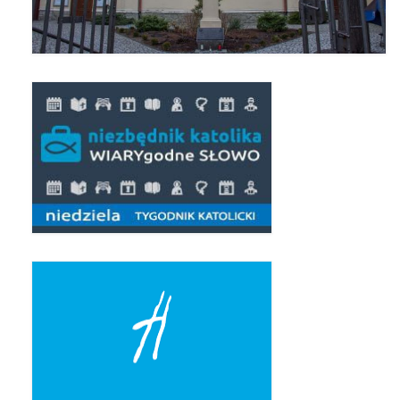
Pierwsza Komunia Święta – Grupa 1
Pierwsza Komunia Święta – Grupa 2
Pierwsza Komunia Święta – Grupa 3
Boże Ciało
Galerie 2020
Uroczystość Św. Jakuba Apostoła 2020
Wizytacja Kanoniczna 21.06.2020
Boże Ciało 2020
GODZINA ŚWIĘTA W ŚWIĘTO
MIŁOSIERDZIA BOŻEGO
Opłatek Wspólnot Parafialnych
Galerie 2019