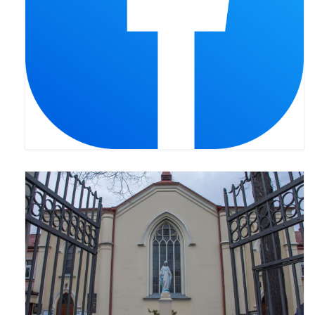
Pasterka 2022
Bierzmowanie 24.10.2022r.
Odpust 2022
Złoty Jubileusz
Pierwsza Komunia Św. – Gr 1
Pierwsza Komunia Św. – Gr 2
Galerie 2021
Pasterka 2021
Odpust 2021
Kościół Stacyjny Wielkiego Postu 2021
Pierwsza Komunia Święta