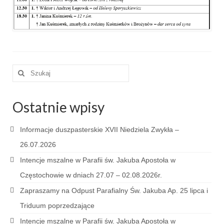
e-Katolik
Nabożeństwa
Nabożeństwa różne
Pogrzeb katolicki
Szuklaj
w:
Sakramenty
Ostatnie wpisy
Sakrament chrztu
Sakrament eucharystii
Informacje duszpasterskie XVII Niedziela Zwykła –
26.07.2026
Sakrament bierzmowania
Intencje mszalne w Parafii św. Jakuba Apostoła w
Sakrament pojednania
Częstochowie w dniach 27.07 – 02.08.2026r.
Sakrament małżeństwa
Zapraszamy na Odpust Parafialny Św. Jakuba Ap. 25 lipca i
Triduum poprzedzające
Sakrament kapłaństwa
Intencje mszalne w Parafii św. Jakuba Apostoła w