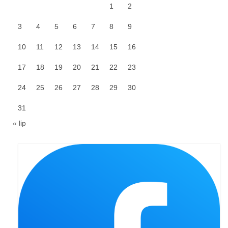
1
2
Galerie 2024
3
4
5
6
7
8
9
Niedziela Palmowa 24.03.2024
10
11
12
13
14
15
16
Wigilia Paschalna 30.03.2024
17
18
19
20
21
22
23
Odpust 2024
24
25
26
27
28
29
30
Galerie 2023
31
« lip
Bierzmowanie 27.11.2023
Odpust 2023
Zakończenie oktawy 2023
Niedziela Palmowa 2023
Galerie 2022