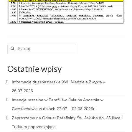
e-Katolik
Nabożeństwa
Nabożeństwa różne
Pogrzeb katolicki
Szuklaj
Sakramenty
w:
Sakrament chrztu
Ostatnie wpisy
Sakrament eucharystii
Informacje duszpasterskie XVII Niedziela Zwykła –
Sakrament bierzmowania
26.07.2026
Intencje mszalne w Parafii św. Jakuba Apostoła w
Sakrament pojednania
Częstochowie w dniach 27.07 – 02.08.2026r.
Sakrament małżeństwa
Zapraszamy na Odpust Parafialny Św. Jakuba Ap. 25 lipca i
Sakrament kapłaństwa
Triduum poprzedzające