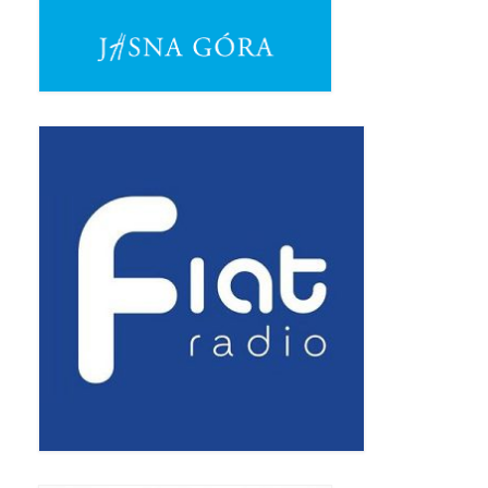
Pasterka 2019
Triduum St. Kostka 2019
Posługa Siostry Elekty
Uroczystość Św. Jakuba Ap 2019
Boże Ciało – 20 czerwca 2019
Pierwsza Komunia Święta 2019
Imieniny Ks Kanonika
Wigilia Paschalna 2019
Wielki Piątek 2019
Wielki Czwartek 2019
Droga Krzyżowa w parafii św. Jakuba