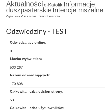
Aktualności
Informacje
e-Katolik
Triduum Św. St. Kostka 2018
duszpasterskie
Intencje mszalne
Piszą o nas
Remont kościoła
Ogłoszenia
Narodowy Dzień Pamięci “Żołnierzy
Wyklętych” 2018
Odzwiedziny - TEST
Galerie 2017
Odwiedzający online:
Remont plebanii 2017
0
Wprowadzenie nowego Proboszcza
Liczba wyświetleń:
Imieniny kapłana
533 267
Kancelaria
Razem odwiedzających:
170 808
Zaprzyjaźnione strony
Całkowita liczba odsłon strony:
Kontakt
53
POMOC PSYCHOTERAPEUTY
Całkowita liczba użytkowników: