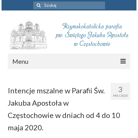
Szuklaj
w:
Menu
Aktualności
3
Intencje mszalne w Parafii Św.
Intencje mszalne
MAJ 2020
Jakuba Apostoła w
Informacje duszpasterskie
Częstochowie w dniach od 4 do 10
Piszą o nas
maja 2020.
Remont kościoła