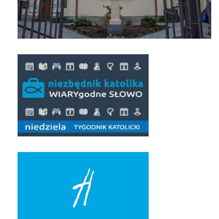
Pierwsza Komunia Święta – Grupa 1
Pierwsza Komunia Święta – Grupa 2
Pierwsza Komunia Święta – Grupa 3
Boże Ciało
Galerie 2020
Uroczystość Św. Jakuba Apostoła 2020
Wizytacja Kanoniczna 21.06.2020
Boże Ciało 2020
GODZINA ŚWIĘTA W ŚWIĘTO
MIŁOSIERDZIA BOŻEGO
Opłatek Wspólnot Parafialnych
Galerie 2019