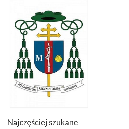
Apostoła w Częstochowie 2019
Imieniny Ks. Proboszcza 2019
Narodowy Dzień Pamięci “Żołnierzy
Wyklętych” 2019
Pielęgnacja drzew
Nasza parafia z lotu ptaka
Stare fotografie
Galerie 2018
Pasterka 2018
Remont kościoła
100 lecie Niepodległości
Najczęściej szukane
Bal Wszystkich Świętych 2018