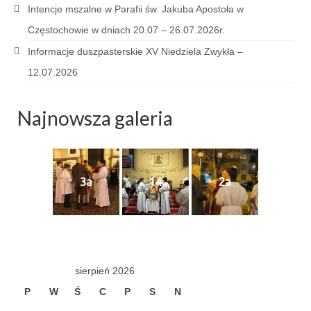
Intencje mszalne w Parafii św. Jakuba Apostoła w
Sakrament namaszczenia chorych
Częstochowie w dniach 20.07 – 26.07.2026r.
Galeria
Informacje duszpasterskie XV Niedziela Zwykła –
Galerie 2026
12.07.2026
Niedziela Palmowa 29.03.2026
Najnowsza galeria
Wielki Czwartek 02.04.2026
Wielki Piątek 03.04.2026
3a
14
2a
Wielka Sobota 04.04.2026
Godzina Miłosierdzia 12.04.2026
Galerie 2025
Pożegnanie Ks. Mateusza 29.06.2025
sierpień 2026
P
W
Ś
C
P
S
N
Zakończenie Oktawy Bożego Ciała
26.06.2025