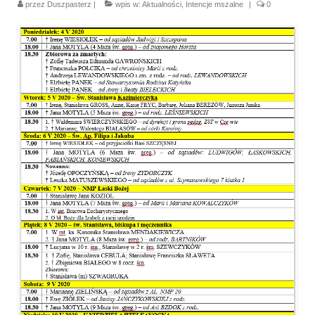
przez
Duszpasterz
|
wpis w:
Aktualności
,
Intencje mszalne
|
0
Parafia
Historia
Duszpasterze
Nasz patron
Kościół Rektoracki
Vademecum
Wspólnoty parafialne
Katecheza parafialna
Niezbędnik Katolika
Kaplica Adoracji
Pracownicy