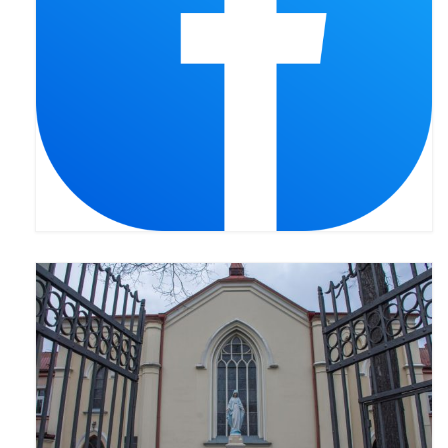
Pasterka 2022
Bierzmowanie 24.10.2022r.
Odpust 2022
Złoty Jubileusz
Pierwsza Komunia Św. – Gr 1
Pierwsza Komunia Św. – Gr 2
Galerie 2021
Pasterka 2021
Odpust 2021
Kościół Stacyjny Wielkiego Postu 2021
Pierwsza Komunia Święta