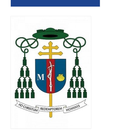
Apostoła w Częstochowie 2019
Imieniny Ks. Proboszcza 2019
Narodowy Dzień Pamięci “Żołnierzy
Wyklętych” 2019
Pielęgnacja drzew
Nasza parafia z lotu ptaka
Stare fotografie
Galerie 2018
Pasterka 2018
Remont kościoła
100 lecie Niepodległości
Bal Wszystkich Świętych 2018