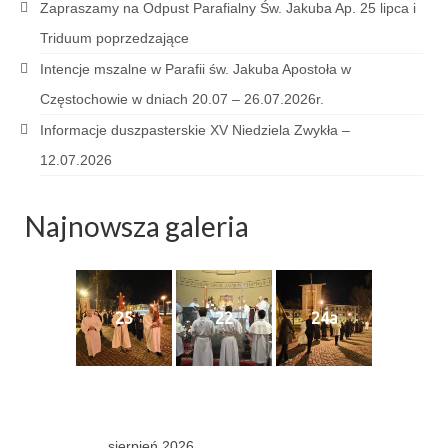
Zapraszamy na Odpust Parafialny Św. Jakuba Ap. 25 lipca i
Sakrament namaszczenia chorych
Triduum poprzedzające
Galeria
Intencje mszalne w Parafii św. Jakuba Apostoła w
Galerie 2026
Częstochowie w dniach 20.07 – 26.07.2026r.
Informacje duszpasterskie XV Niedziela Zwykła –
Niedziela Palmowa 29.03.2026
12.07.2026
Wielki Czwartek 02.04.2026
Najnowsza galeria
Wielki Piątek 03.04.2026
Wielka Sobota 04.04.2026
Godzina Miłosierdzia 12.04.2026
25
22
24a
Galerie 2025
Pożegnanie Ks. Mateusza 29.06.2025
Zakończenie Oktawy Bożego Ciała
26.06.2025
sierpień 2026