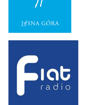
Pasterka 2019
Triduum St. Kostka 2019
Posługa Siostry Elekty
Uroczystość Św. Jakuba Ap 2019
Boże Ciało – 20 czerwca 2019
Pierwsza Komunia Święta 2019
Imieniny Ks Kanonika
Wigilia Paschalna 2019
Wielki Piątek 2019
Wielki Czwartek 2019
Droga Krzyżowa w parafii św. Jakuba