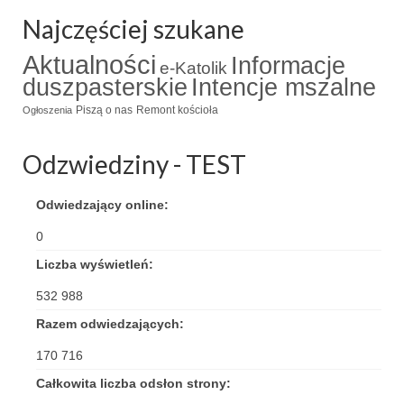
Najczęściej szukane
Triduum Św. St. Kostka 2018
Aktualności
Informacje
Narodowy Dzień Pamięci “Żołnierzy
e-Katolik
duszpasterskie
Intencje mszalne
Wyklętych” 2018
Piszą o nas
Remont kościoła
Ogłoszenia
Galerie 2017
Odzwiedziny - TEST
Remont plebanii 2017
Wprowadzenie nowego Proboszcza
Odwiedzający online:
Imieniny kapłana
0
Liczba wyświetleń:
Kancelaria
532 988
Zaprzyjaźnione strony
Razem odwiedzających:
Kontakt
170 716
POMOC PSYCHOTERAPEUTY
Całkowita liczba odsłon strony: