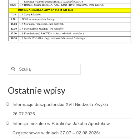
e-Katolik
Nabożeństwa
Nabożeństwa różne
Pogrzeb katolicki
Sakramenty
Szuklaj
Sakrament chrztu
w:
Sakrament eucharystii
Ostatnie wpisy
Sakrament bierzmowania
Informacje duszpasterskie XVII Niedziela Zwykła –
Sakrament pojednania
26.07.2026
Sakrament małżeństwa
Intencje mszalne w Parafii św. Jakuba Apostoła w
Sakrament kapłaństwa
Częstochowie w dniach 27.07 – 02.08.2026r.