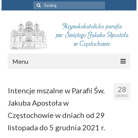
Szuklaj
w:
Menu
Aktualności
28
Intencje mszalne w Parafii Św.
Intencje mszalne
LIS 2021
Jakuba Apostoła w
Informacje duszpasterskie
Częstochowie w dniach od 29
Piszą o nas
listopada do 5 grudnia 2021 r.
Remont kościoła