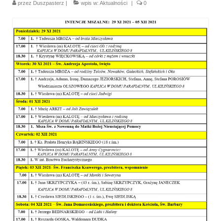
przez
Duszpasterz
|
wpis w:
Aktualności
|
0
Parafia
Historia
Duszpasterze
Nasz patron
Kościół Rektoracki
Vademecum
Wspólnoty parafialne
Katecheza parafialna
Niezbędnik Katolika
Kaplica Adoracji
Pracownicy