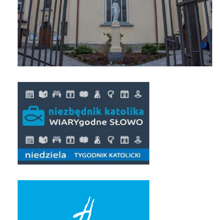
Pierwsza Komunia Święta – Grupa 1
Pierwsza Komunia Święta – Grupa 2
Pierwsza Komunia Święta – Grupa 3
Boże Ciało
Galerie 2020
Uroczystość Św. Jakuba Apostoła 2020
Wizytacja Kanoniczna 21.06.2020
Boże Ciało 2020
GODZINA ŚWIĘTA W ŚWIĘTO
MIŁOSIERDZIA BOŻEGO
Opłatek Wspólnot Parafialnych
Galerie 2019