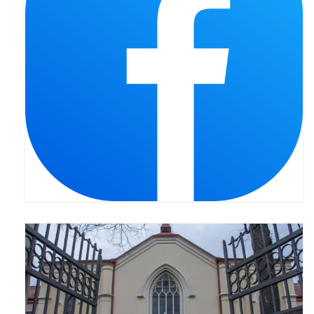
Pasterka 2022
Bierzmowanie 24.10.2022r.
Odpust 2022
Złoty Jubileusz
Pierwsza Komunia Św. – Gr 1
Pierwsza Komunia Św. – Gr 2
Galerie 2021
Pasterka 2021
Odpust 2021
Kościół Stacyjny Wielkiego Postu 2021
Pierwsza Komunia Święta