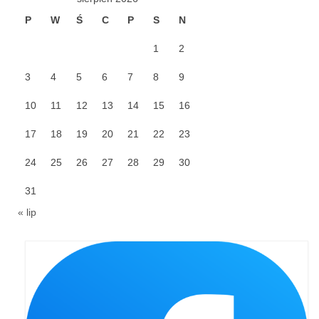
P
W
Ś
C
P
S
N
Galerie 2024
1
2
Niedziela Palmowa 24.03.2024
3
4
5
6
7
8
9
Wigilia Paschalna 30.03.2024
10
11
12
13
14
15
16
Odpust 2024
17
18
19
20
21
22
23
Galerie 2023
24
25
26
27
28
29
30
Bierzmowanie 27.11.2023
31
Odpust 2023
« lip
Zakończenie oktawy 2023
Niedziela Palmowa 2023
Galerie 2022