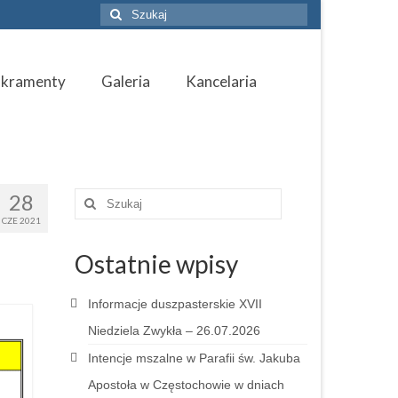
Szuklaj
w:
akramenty
Galeria
Kancelaria
28
Szuklaj
w:
CZE 2021
Ostatnie wpisy
Informacje duszpasterskie XVII
Niedziela Zwykła – 26.07.2026
Intencje mszalne w Parafii św. Jakuba
Apostoła w Częstochowie w dniach