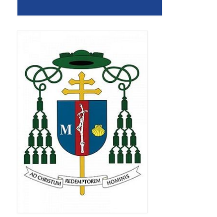
Apostoła w Częstochowie 2019
Imieniny Ks. Proboszcza 2019
Narodowy Dzień Pamięci “Żołnierzy
Wyklętych” 2019
Pielęgnacja drzew
Nasza parafia z lotu ptaka
Stare fotografie
Galerie 2018
Pasterka 2018
Remont kościoła
100 lecie Niepodległości
Bal Wszystkich Świętych 2018