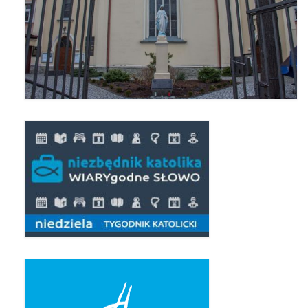
Pierwsza Komunia Święta – Grupa 1
Pierwsza Komunia Święta – Grupa 2
Pierwsza Komunia Święta – Grupa 3
Boże Ciało
Galerie 2020
Uroczystość Św. Jakuba Apostoła 2020
Wizytacja Kanoniczna 21.06.2020
Boże Ciało 2020
GODZINA ŚWIĘTA W ŚWIĘTO
MIŁOSIERDZIA BOŻEGO
Opłatek Wspólnot Parafialnych
Galerie 2019