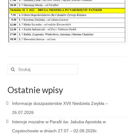
e-Katolik
Nabożeństwa
Nabożeństwa różne
Pogrzeb katolicki
Sakramenty
Sakrament chrztu
Szuklaj
w:
Sakrament eucharystii
Ostatnie wpisy
Sakrament bierzmowania
Sakrament pojednania
Informacje duszpasterskie XVII Niedziela Zwykła –
26.07.2026
Sakrament małżeństwa
Intencje mszalne w Parafii św. Jakuba Apostoła w
Sakrament kapłaństwa
Częstochowie w dniach 27.07 – 02.08.2026r.