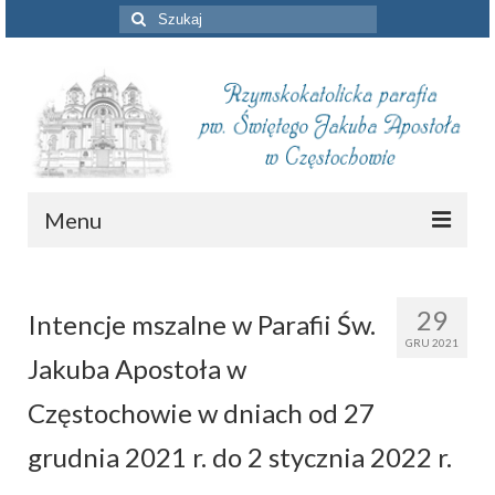
Szuklaj
w:
Menu
Aktualności
29
Intencje mszalne w Parafii Św.
Intencje mszalne
GRU 2021
Jakuba Apostoła w
Informacje duszpasterskie
Częstochowie w dniach od 27
Piszą o nas
grudnia 2021 r. do 2 stycznia 2022 r.
Remont kościoła