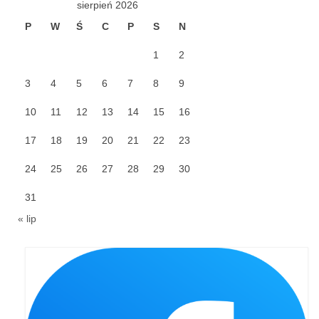
sierpień 2026
P
W
Ś
C
P
S
N
Galerie 2024
1
2
Niedziela Palmowa 24.03.2024
3
4
5
6
7
8
9
Wigilia Paschalna 30.03.2024
10
11
12
13
14
15
16
Odpust 2024
17
18
19
20
21
22
23
Galerie 2023
24
25
26
27
28
29
30
Bierzmowanie 27.11.2023
31
Odpust 2023
« lip
Zakończenie oktawy 2023
Niedziela Palmowa 2023
Galerie 2022