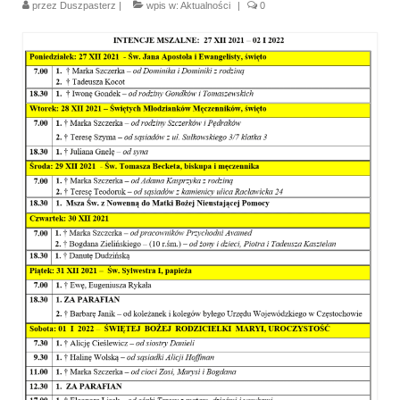
przez
Duszpasterz
|
wpis w:
Aktualności
|
0
Parafia
Historia
Duszpasterze
Nasz patron
Kościół Rektoracki
Vademecum
Wspólnoty parafialne
Katecheza parafialna
Niezbędnik Katolika
Kaplica Adoracji
Pracownicy