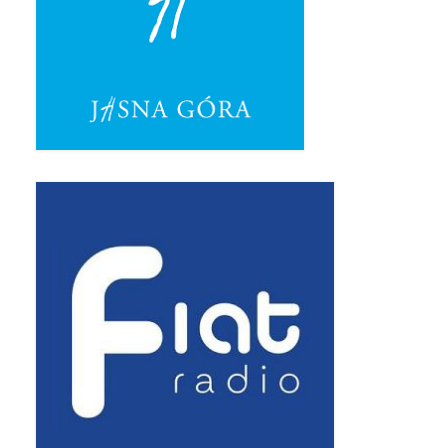
Pasterka 2019
Triduum St. Kostka 2019
Posługa Siostry Elekty
Uroczystość Św. Jakuba Ap 2019
Boże Ciało – 20 czerwca 2019
Pierwsza Komunia Święta 2019
Imieniny Ks Kanonika
Wigilia Paschalna 2019
Wielki Piątek 2019
Wielki Czwartek 2019
Droga Krzyżowa w parafii św. Jakuba