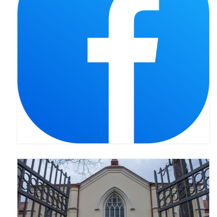
Pasterka 2022
Bierzmowanie 24.10.2022r.
Odpust 2022
Złoty Jubileusz
Pierwsza Komunia Św. – Gr 1
Pierwsza Komunia Św. – Gr 2
Galerie 2021
Pasterka 2021
Odpust 2021
Kościół Stacyjny Wielkiego Postu 2021
Pierwsza Komunia Święta