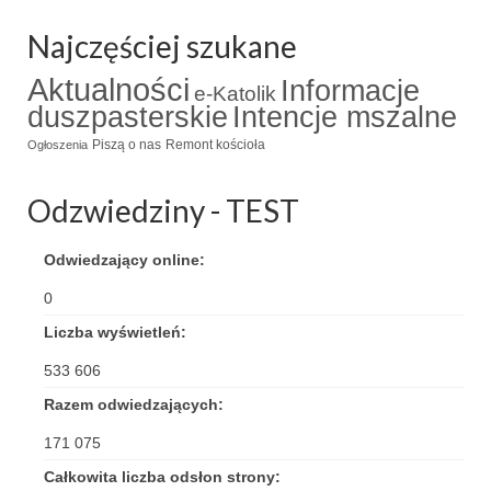
Triduum Św. St. Kostka 2018
Najczęściej szukane
Narodowy Dzień Pamięci “Żołnierzy
Aktualności
Informacje
e-Katolik
Wyklętych” 2018
duszpasterskie
Intencje mszalne
Piszą o nas
Remont kościoła
Galerie 2017
Ogłoszenia
Remont plebanii 2017
Odzwiedziny - TEST
Wprowadzenie nowego Proboszcza
Odwiedzający online:
Imieniny kapłana
0
Kancelaria
Liczba wyświetleń:
533 606
Zaprzyjaźnione strony
Razem odwiedzających:
Kontakt
171 075
POMOC PSYCHOTERAPEUTY
Całkowita liczba odsłon strony: