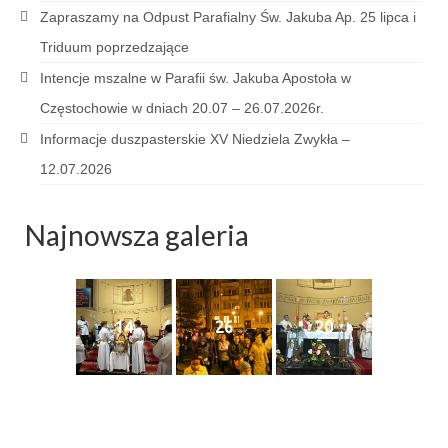
Sakrament namaszczenia chorych
Zapraszamy na Odpust Parafialny Św. Jakuba Ap. 25 lipca i
Triduum poprzedzające
Galeria
Intencje mszalne w Parafii św. Jakuba Apostoła w
Galerie 2026
Częstochowie w dniach 20.07 – 26.07.2026r.
Niedziela Palmowa 29.03.2026
Informacje duszpasterskie XV Niedziela Zwykła –
12.07.2026
Wielki Czwartek 02.04.2026
Wielki Piątek 03.04.2026
Najnowsza galeria
Wielka Sobota 04.04.2026
Godzina Miłosierdzia 12.04.2026
14
26
20
Galerie 2025
Pożegnanie Ks. Mateusza 29.06.2025
Zakończenie Oktawy Bożego Ciała
26.06.2025