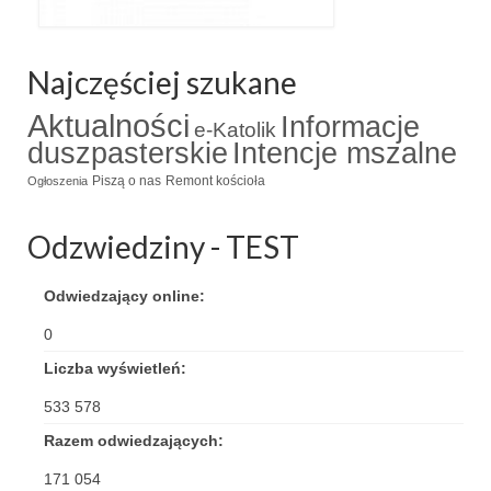
Triduum Św. St. Kostka 2018
Najczęściej szukane
Narodowy Dzień Pamięci “Żołnierzy
Wyklętych” 2018
Aktualności
Informacje
e-Katolik
duszpasterskie
Intencje mszalne
Galerie 2017
Piszą o nas
Remont kościoła
Ogłoszenia
Remont plebanii 2017
Wprowadzenie nowego Proboszcza
Odzwiedziny - TEST
Imieniny kapłana
Odwiedzający online:
Kancelaria
0
Liczba wyświetleń:
Zaprzyjaźnione strony
533 578
Kontakt
Razem odwiedzających:
POMOC PSYCHOTERAPEUTY
171 054