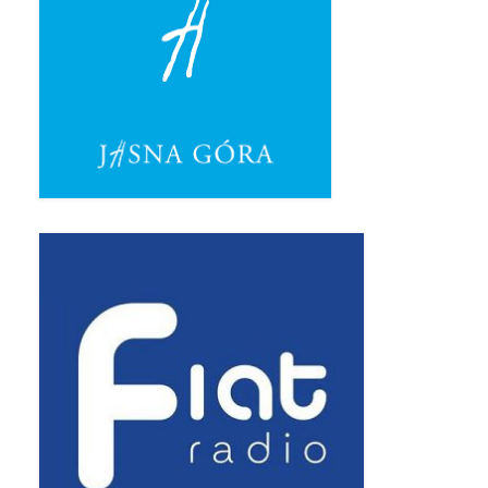
Pasterka 2019
Triduum St. Kostka 2019
Posługa Siostry Elekty
Uroczystość Św. Jakuba Ap 2019
Boże Ciało – 20 czerwca 2019
Pierwsza Komunia Święta 2019
Imieniny Ks Kanonika
Wigilia Paschalna 2019
Wielki Piątek 2019
Wielki Czwartek 2019
Droga Krzyżowa w parafii św. Jakuba