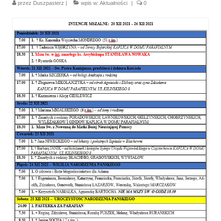
przez
Duszpasterz
|
wpis w:
Aktualności
|
0
Parafia
Historia
Duszpasterze
Nasz patron
Kościół Rektoracki
Vademecum
Wspólnoty parafialne
Katecheza parafialna
Niezbędnik Katolika
Kaplica Adoracji
Pracownicy