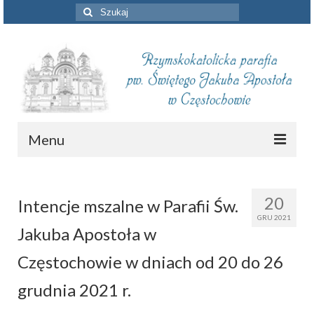
Szuklaj
w:
Menu
Aktualności
20
Intencje mszalne w Parafii Św.
Intencje mszalne
GRU 2021
Jakuba Apostoła w
Informacje duszpasterskie
Częstochowie w dniach od 20 do 26
Piszą o nas
grudnia 2021 r.
Remont kościoła