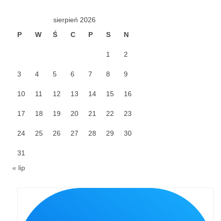
Galerie 2024
sierpień 2026
P
W
Ś
C
P
S
N
Niedziela Palmowa 24.03.2024
1
2
Wigilia Paschalna 30.03.2024
3
4
5
6
7
8
9
Odpust 2024
10
11
12
13
14
15
16
Galerie 2023
17
18
19
20
21
22
23
Bierzmowanie 27.11.2023
24
25
26
27
28
29
30
Odpust 2023
31
Zakończenie oktawy 2023
« lip
Niedziela Palmowa 2023
Galerie 2022