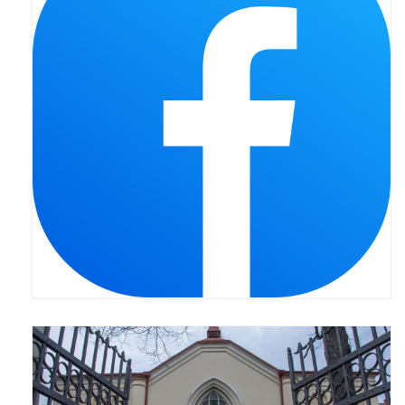
Pasterka 2022
Bierzmowanie 24.10.2022r.
Odpust 2022
Złoty Jubileusz
Pierwsza Komunia Św. – Gr 1
Pierwsza Komunia Św. – Gr 2
Galerie 2021
Pasterka 2021
Odpust 2021
Kościół Stacyjny Wielkiego Postu 2021
Pierwsza Komunia Święta