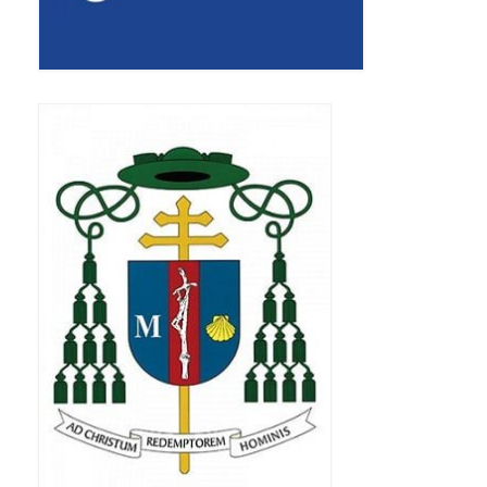
Apostoła w Częstochowie 2019
Imieniny Ks. Proboszcza 2019
Narodowy Dzień Pamięci “Żołnierzy
Wyklętych” 2019
Pielęgnacja drzew
Nasza parafia z lotu ptaka
Stare fotografie
Galerie 2018
Pasterka 2018
Remont kościoła
100 lecie Niepodległości
Bal Wszystkich Świętych 2018