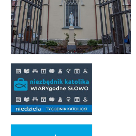
Pierwsza Komunia Święta – Grupa 1
Pierwsza Komunia Święta – Grupa 2
Pierwsza Komunia Święta – Grupa 3
Boże Ciało
Galerie 2020
Uroczystość Św. Jakuba Apostoła 2020
Wizytacja Kanoniczna 21.06.2020
Boże Ciało 2020
GODZINA ŚWIĘTA W ŚWIĘTO
MIŁOSIERDZIA BOŻEGO
Opłatek Wspólnot Parafialnych
Galerie 2019