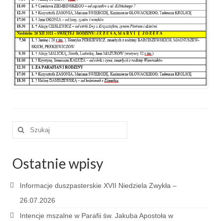
e-Katolik
Nabożeństwa
Nabożeństwa różne
Pogrzeb katolicki
Sakramenty
Sakrament chrztu
Szuklaj
Sakrament eucharystii
w:
Sakrament bierzmowania
Ostatnie wpisy
Sakrament pojednania
Informacje duszpasterskie XVII Niedziela Zwykła –
Sakrament małżeństwa
26.07.2026
Sakrament kapłaństwa
Intencje mszalne w Parafii św. Jakuba Apostoła w