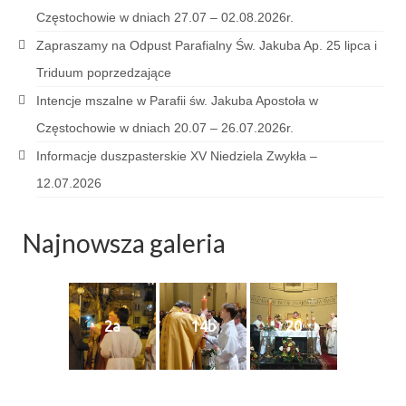
Sakrament namaszczenia chorych
Częstochowie w dniach 27.07 – 02.08.2026r.
Zapraszamy na Odpust Parafialny Św. Jakuba Ap. 25 lipca i
Galeria
Triduum poprzedzające
Galerie 2026
Intencje mszalne w Parafii św. Jakuba Apostoła w
Niedziela Palmowa 29.03.2026
Częstochowie w dniach 20.07 – 26.07.2026r.
Informacje duszpasterskie XV Niedziela Zwykła –
Wielki Czwartek 02.04.2026
12.07.2026
Wielki Piątek 03.04.2026
Najnowsza galeria
Wielka Sobota 04.04.2026
Godzina Miłosierdzia 12.04.2026
Galerie 2025
2a
14b
20
Pożegnanie Ks. Mateusza 29.06.2025
Zakończenie Oktawy Bożego Ciała
26.06.2025