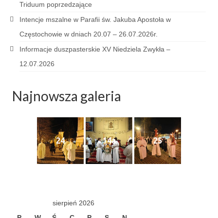
Triduum poprzedzające
Sakrament namaszczenia chorych
Intencje mszalne w Parafii św. Jakuba Apostoła w
Galeria
Częstochowie w dniach 20.07 – 26.07.2026r.
Galerie 2026
Informacje duszpasterskie XV Niedziela Zwykła –
12.07.2026
Niedziela Palmowa 29.03.2026
Wielki Czwartek 02.04.2026
Najnowsza galeria
Wielki Piątek 03.04.2026
Wielka Sobota 04.04.2026
24
14a
25
Godzina Miłosierdzia 12.04.2026
Galerie 2025
Pożegnanie Ks. Mateusza 29.06.2025
sierpień 2026
Zakończenie Oktawy Bożego Ciała
26.06.2025
P
W
Ś
C
P
S
N