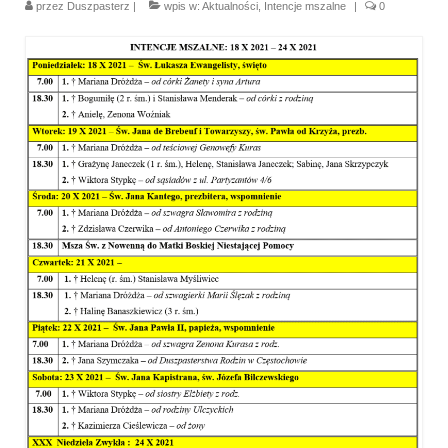
przez
Duszpasterz
|
wpis w:
Aktualności
,
Intencje mszalne
|
0
Parafia
Historia
Duszpasterze
Nasz patron
Kościół Rektoracki
Vademecum
Wspólnoty parafialne
Katecheza parafialna
Niezbędnik Katolika
Kaplica Adoracji
Pracownicy