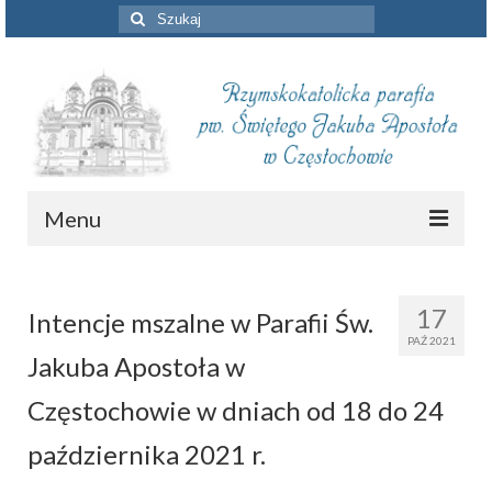
Szuklaj
w:
Menu
Aktualności
17
Intencje mszalne w Parafii Św.
Intencje mszalne
PAŹ 2021
Jakuba Apostoła w
Informacje duszpasterskie
Częstochowie w dniach od 18 do 24
Piszą o nas
października 2021 r.
Remont kościoła