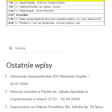
e-Katolik
Nabożeństwa
Nabożeństwa różne
Pogrzeb katolicki
Sakramenty
Szuklaj
w:
Sakrament chrztu
Ostatnie wpisy
Sakrament eucharystii
Sakrament bierzmowania
Informacje duszpasterskie XVII Niedziela Zwykła –
26.07.2026
Sakrament pojednania
Intencje mszalne w Parafii św. Jakuba Apostoła w
Sakrament małżeństwa
Częstochowie w dniach 27.07 – 02.08.2026r.
Sakrament kapłaństwa
Zapraszamy na Odpust Parafialny Św. Jakuba Ap. 25 lipca i