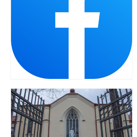
Pasterka 2022
Bierzmowanie 24.10.2022r.
Odpust 2022
Złoty Jubileusz
Pierwsza Komunia Św. – Gr 1
Pierwsza Komunia Św. – Gr 2
Galerie 2021
Pasterka 2021
Odpust 2021
Kościół Stacyjny Wielkiego Postu 2021
Pierwsza Komunia Święta