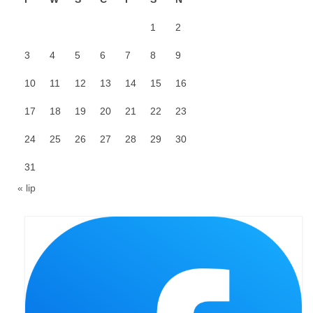
Galerie 2024
1
2
Niedziela Palmowa 24.03.2024
3
4
5
6
7
8
9
10
11
12
13
14
15
16
Wigilia Paschalna 30.03.2024
17
18
19
20
21
22
23
Odpust 2024
24
25
26
27
28
29
30
Galerie 2023
31
Bierzmowanie 27.11.2023
« lip
Odpust 2023
Zakończenie oktawy 2023
Niedziela Palmowa 2023
Galerie 2022