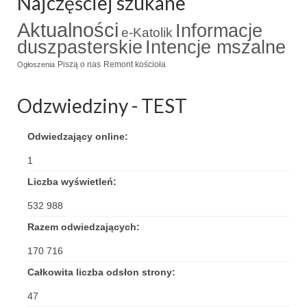
Najczęściej szukane
Triduum Św. St. Kostka 2018
Aktualności
Informacje
e-Katolik
duszpasterskie
Intencje mszalne
Narodowy Dzień Pamięci “Żołnierzy
Wyklętych” 2018
Piszą o nas
Remont kościoła
Ogłoszenia
Galerie 2017
Odzwiedziny - TEST
Remont plebanii 2017
Odwiedzający online:
Wprowadzenie nowego Proboszcza
1
Imieniny kapłana
Liczba wyświetleń:
Kancelaria
532 988
Razem odwiedzających:
Zaprzyjaźnione strony
170 716
Kontakt
Całkowita liczba odsłon strony:
POMOC PSYCHOTERAPEUTY
47