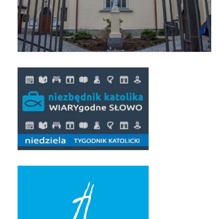
Pierwsza Komunia Święta – Grupa 1
Pierwsza Komunia Święta – Grupa 2
Pierwsza Komunia Święta – Grupa 3
Boże Ciało
Galerie 2020
Uroczystość Św. Jakuba Apostoła 2020
Wizytacja Kanoniczna 21.06.2020
Boże Ciało 2020
GODZINA ŚWIĘTA W ŚWIĘTO
MIŁOSIERDZIA BOŻEGO
Opłatek Wspólnot Parafialnych
Galerie 2019