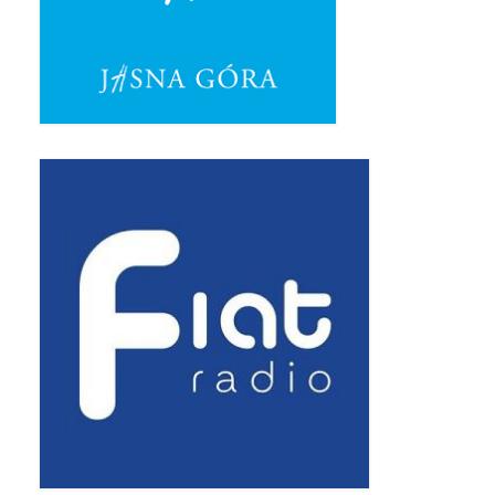
Pasterka 2019
Triduum St. Kostka 2019
Posługa Siostry Elekty
Uroczystość Św. Jakuba Ap 2019
Boże Ciało – 20 czerwca 2019
Pierwsza Komunia Święta 2019
Imieniny Ks Kanonika
Wigilia Paschalna 2019
Wielki Piątek 2019
Wielki Czwartek 2019
Droga Krzyżowa w parafii św. Jakuba