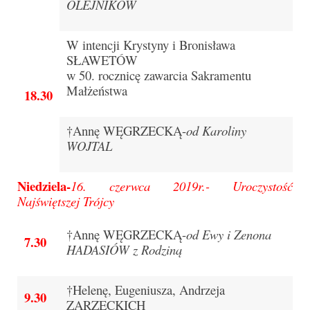
OLEJNIKÓW
Pasterka 2019
W intencji Krystyny i Bronisława
Triduum St. Kostka 2019
SŁAWETÓW
w 50. rocznicę zawarcia Sakramentu
Posługa Siostry Elekty
Małżeństwa
18
.30
Uroczystość Św. Jakuba Ap 2019
†Annę WĘGRZECKĄ-
od Karoliny
Boże Ciało – 20 czerwca 2019
WOJTAL
Pierwsza Komunia Święta 2019
Niedziela-
16. czerwca 2019r.-
Uroczystość
Imieniny Ks Kanonika
Najświętszej Trójcy
Wigilia Paschalna 2019
†Annę WĘGRZECKĄ-
od Ewy i Zenona
7.
30
Wielki Piątek 2019
HADASIÓW z Rodziną
Wielki Czwartek 2019
†Helenę, Eugeniusza, Andrzeja
9.
30
ZARZECKICH
Droga Krzyżowa w parafii św. Jakuba