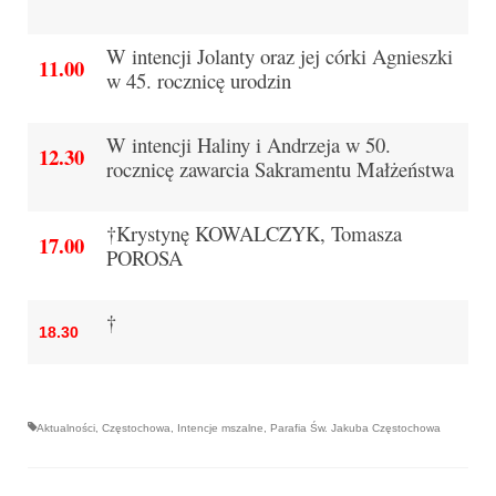
Apostoła w Częstochowie 2019
W intencji Jolanty oraz jej córki Agnieszki
Imieniny Ks. Proboszcza 2019
11.
00
w 45. rocznicę urodzin
Narodowy Dzień Pamięci “Żołnierzy
Wyklętych” 2019
W intencji Haliny i Andrzeja w 50.
12.
30
rocznicę zawarcia Sakramentu Małżeństwa
Pielęgnacja drzew
Nasza parafia z lotu ptaka
†Krystynę KOWALCZYK, Tomasza
17.
00
POROSA
Stare fotografie
Galerie 2018
†
18.3
0
Pasterka 2018
Remont kościoła
Aktualności
,
Częstochowa
,
Intencje mszalne
,
Parafia Św. Jakuba Częstochowa
100 lecie Niepodległości
Bal Wszystkich Świętych 2018