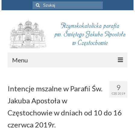
Szuklaj
w:
Menu
Aktualności
9
Intencje mszalne w Parafii Św.
Intencje mszalne
CZE 2019
Jakuba Apostoła w
Informacje duszpasterskie
Częstochowie w dniach od 10 do 16
Piszą o nas
czerwca 2019r.
Remont kościoła