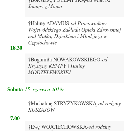
Pierwsza Komunia Święta – Grupa 1
Joanny z Mamą
Pierwsza Komunia Święta – Grupa 2
†Halinę ADAMUS-
od Pracowników
Pierwsza Komunia Święta – Grupa 3
Wojewódzkiego Zakładu Opieki Zdrowotnej
nad Matką, Dzieckiem i Młodzieżą w
Boże Ciało
Częstochowie
18.
30
Galerie 2020
†Bogumiła NOWAKOWSKIEGO-
od
Uroczystość Św. Jakuba Apostoła 2020
Krystyny KEMPY i Haliny
MODZELEWSKIEJ
Wizytacja Kanoniczna 21.06.2020
Boże Ciało 2020
Sobota-
15. czerwca 2019r.
GODZINA ŚWIĘTA W ŚWIĘTO
†Michalinę STRYŻYKOWSKĄ-
od rodziny
MIŁOSIERDZIA BOŻEGO
KUSZAJÓW
Opłatek Wspólnot Parafialnych
7.
00
†Ewę WOJCIECHOWSKĄ-
od rodziny
Galerie 2019