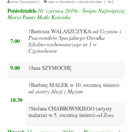
przez
Duszpasterz
|
wpis w:
Aktualności
,
Intencje mszalne
|
0
Parafia
Poniedziałek-
10. czerwca 2019r.-
Święto Najświętszej
Historia
Maryi Panny Matki Kościoła
Duszpasterze
†Bartosza WALASZCZYKA-
od Uczniów i
Pracowników Specjalnego Ośrodka
Nasz patron
7.
00
Szkolno-wychowawczego nr 1 w
Częstochowie
Kościół Rektoracki
Vademecum
9.
00
†Jana SZYMOCHĘ
Wspólnoty parafialne
†Barbarę MALEK w 10. rocznicę śmierci-
Katecheza parafialna
od siostry Alicji z Mężem
18.
30
Niezbędnik Katolika
†Stefana CHABROWSKIEGO (artysty
Kaplica Adoracji
malarza) w 5. rocznicę śmierci-
od Żony
Pracownicy
Wtorek-
11. czerwca 2019r.-
Wspomnienie św.