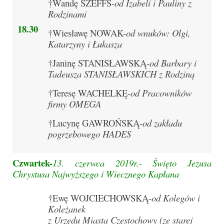
†Wandę SZEFFS-
od Izabeli i Pauliny z
Rodzinami
Galerie 2024
18.
30
†Wiesławę NOWAK-
od wnuków: Olgi,
Niedziela Palmowa 24.03.2024
Katarzyny i Łukasza
Wigilia Paschalna 30.03.2024
†Janinę STANISŁAWSKĄ-
od Barbary i
Tadeusza STANISŁAWSKICH z Rodziną
Odpust 2024
†Teresę WACHELKĘ-
od Pracowników
Galerie 2023
firmy OMEGA
†Lucynę GAWROŃSKĄ-
od zakładu
Bierzmowanie 27.11.2023
pogrzebowego HADES
Odpust 2023
Czwartek-
13. czerwca 2019r.-
Święto Jezusa
Zakończenie oktawy 2023
Chrystusa Najwyższego i Wiecznego Kapłana
Niedziela Palmowa 2023
†Ewę WOJCIECHOWSKĄ-
od Kolegów i
Galerie 2022
Koleżanek
z Urzędu Miasta Częstochowy (ze starej