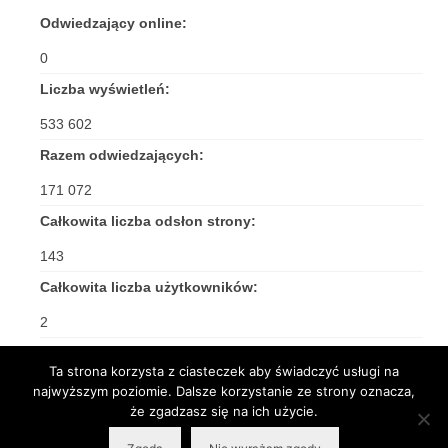
Odwiedzający online:
0
Liczba wyświetleń:
533 602
Razem odwiedzających:
171 072
Całkowita liczba odsłon strony:
143
Całkowita liczba użytkowników:
2
Ta strona korzysta z ciasteczek aby świadczyć usługi na
najwyższym poziomie. Dalsze korzystanie ze strony oznacza,
że zgadzasz się na ich użycie.
© 2026 Rzymskokatolicka Parafia pw. Św. Jakuba Apostoła w Częstochowie -