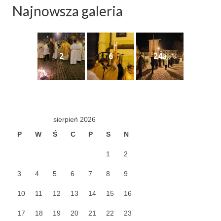
Najnowsza galeria
Standardy ochrony małoletnich
2
6
24a
sierpień 2026
P
W
Ś
C
P
S
N
1
2
3
4
5
6
7
8
9
10
11
12
13
14
15
16
17
18
19
20
21
22
23