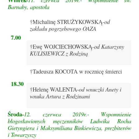
e-Katolik
Barnaby, apostoła
Nabożeństwa
†Michalinę STRUŻYKOWSKĄ-
od
zakładu pogrzebowego OAZA
Nabożeństwa różne
7.
00
Pogrzeb katolicki
†Ewę WOJCIECHOWSKĄ-
od Katarzyny
KULISIEWICZ z Rodziną
Sakramenty
Sakrament chrztu
†Tadeusza KOCOTA w rocznicę śmierci
Sakrament eucharystii
18.
30
†Helenę WALENTA-
od wnuczki Anety i
Sakrament bierzmowania
wnuka Artura z Rodzinami
Sakrament pojednania
Środa-
12. czerwca 2019r.-
Wspomnienie
Sakrament małżeństwa
błogosławionych męczenników Ludwika Rocha
Gietyngiera
i Maksymiliana Binkiewicza, prezbiterów
Sakrament kapłaństwa
i Towarzyszy