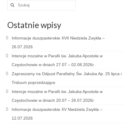
Szuklaj
w:
Triduum Św. St. Kostka 2018
Narodowy Dzień Pamięci “Żołnierzy
Ostatnie wpisy
Wyklętych” 2018
Informacje duszpasterskie XVII Niedziela Zwykła –
Galerie 2017
26.07.2026
Remont plebanii 2017
Intencje mszalne w Parafii św. Jakuba Apostoła w
Wprowadzenie nowego Proboszcza
Częstochowie w dniach 27.07 – 02.08.2026r.
Zapraszamy na Odpust Parafialny Św. Jakuba Ap. 25 lipca i
Imieniny kapłana
Triduum poprzedzające
Kancelaria
Intencje mszalne w Parafii św. Jakuba Apostoła w
Zaprzyjaźnione strony
Częstochowie w dniach 20.07 – 26.07.2026r.
Informacje duszpasterskie XV Niedziela Zwykła –
Kontakt
12.07.2026
POMOC PSYCHOTERAPEUTY