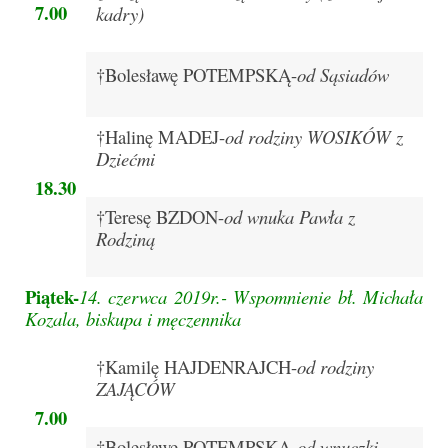
Pasterka 2022
7.
00
kadry)
Bierzmowanie 24.10.2022r.
†Bolesławę POTEMPSKĄ-
od Sąsiadów
Odpust 2022
Złoty Jubileusz
†Halinę MADEJ-
od rodziny WOSIKÓW z
Dziećmi
Pierwsza Komunia Św. – Gr 1
18.
30
Pierwsza Komunia Św. – Gr 2
†Teresę BZDON-
od wnuka Pawła z
Rodziną
Galerie 2021
Pasterka 2021
Piątek-
14. czerwca 2019r.-
Wspomnienie bł. Michała
Kozala, biskupa i męczennika
Odpust 2021
†Kamilę HAJDENRAJCH-
od rodziny
Kościół Stacyjny Wielkiego Postu 2021
ZAJĄCÓW
Pierwsza Komunia Święta
7.
00
†Bolesławę POTEMPSKĄ-
od wnuczki