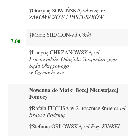
Sakrament namaszczenia chorych
†Grażynę SOWIŃSKĄ-
od rodzin:
ZAKOWICZÓW i PASTUSZKÓW
Galeria
Galerie 2026
†Marię SIEMION-
od Córki
7.
00
Niedziela Palmowa 29.03.2026
†Lucynę CHRZANOWSKĄ-
od
Wielki Czwartek 02.04.2026
Pracowników Oddziału Gospodarczego
Sądu Okręgowego
Wielki Piątek 03.04.2026
w Częstochowie
Wielka Sobota 04.04.2026
Nowenna do Matki Bożej Nieustającej
Godzina Miłosierdzia 12.04.2026
Pomocy
Galerie 2025
†Rafała FUCHSA w 2. rocznicę śmierci-
od
Brata z Rodziną
Pożegnanie Ks. Mateusza 29.06.2025
†Stefanię ORŁOWSKĄ-
od Ewy KINKEL
Zakończenie Oktawy Bożego Ciała
26.06.2025