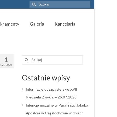
Szuklaj
w:
akramenty
Galeria
Kancelaria
1
Szuklaj
w:
CZE 2020
Ostatnie wpisy
Informacje duszpasterskie XVII
Niedziela Zwykła – 26.07.2026
Intencje mszalne w Parafii św. Jakuba
Apostoła w Częstochowie w dniach