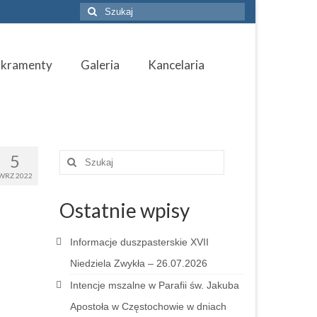
Szuklaj
w:
akramenty
Galeria
Kancelaria
5
Szuklaj
w:
WRZ 2022
Ostatnie wpisy
Informacje duszpasterskie XVII
Niedziela Zwykła – 26.07.2026
Intencje mszalne w Parafii św. Jakuba
Apostoła w Częstochowie w dniach