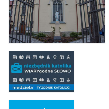
Pierwsza Komunia Święta – Grupa 1
Pierwsza Komunia Święta – Grupa 2
Pierwsza Komunia Święta – Grupa 3
Boże Ciało
Galerie 2020
Uroczystość Św. Jakuba Apostoła 2020
Wizytacja Kanoniczna 21.06.2020
Boże Ciało 2020
GODZINA ŚWIĘTA W ŚWIĘTO
MIŁOSIERDZIA BOŻEGO
Opłatek Wspólnot Parafialnych
Galerie 2019