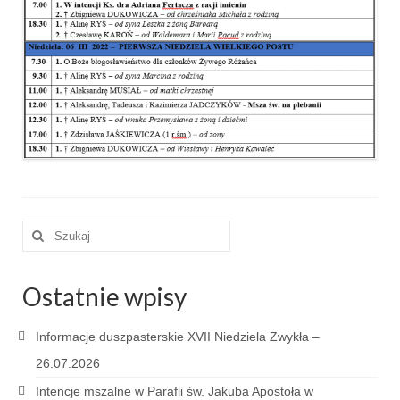
e-Katolik
Nabożeństwa
Nabożeństwa różne
Pogrzeb katolicki
Sakramenty
Sakrament chrztu
Szuklaj
Sakrament eucharystii
w:
Sakrament bierzmowania
Ostatnie wpisy
Sakrament pojednania
Informacje duszpasterskie XVII Niedziela Zwykła –
Sakrament małżeństwa
26.07.2026
Sakrament kapłaństwa
Intencje mszalne w Parafii św. Jakuba Apostoła w