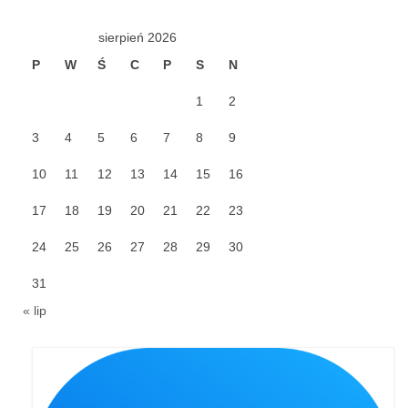
Galerie 2024
sierpień 2026
P
W
Ś
C
P
S
N
Niedziela Palmowa 24.03.2024
1
2
Wigilia Paschalna 30.03.2024
3
4
5
6
7
8
9
Odpust 2024
10
11
12
13
14
15
16
Galerie 2023
17
18
19
20
21
22
23
Bierzmowanie 27.11.2023
24
25
26
27
28
29
30
Odpust 2023
31
Zakończenie oktawy 2023
« lip
Niedziela Palmowa 2023
Galerie 2022