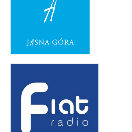
Pasterka 2019
Triduum St. Kostka 2019
Posługa Siostry Elekty
Uroczystość Św. Jakuba Ap 2019
Boże Ciało – 20 czerwca 2019
Pierwsza Komunia Święta 2019
Imieniny Ks Kanonika
Wigilia Paschalna 2019
Wielki Piątek 2019
Wielki Czwartek 2019
Droga Krzyżowa w parafii św. Jakuba