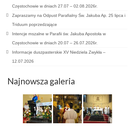
Sakrament namaszczenia chorych
Częstochowie w dniach 27.07 – 02.08.2026r.
Zapraszamy na Odpust Parafialny Św. Jakuba Ap. 25 lipca i
Galeria
Triduum poprzedzające
Galerie 2026
Intencje mszalne w Parafii św. Jakuba Apostoła w
Niedziela Palmowa 29.03.2026
Częstochowie w dniach 20.07 – 26.07.2026r.
Informacje duszpasterskie XV Niedziela Zwykła –
Wielki Czwartek 02.04.2026
12.07.2026
Wielki Piątek 03.04.2026
Najnowsza galeria
Wielka Sobota 04.04.2026
Godzina Miłosierdzia 12.04.2026
Galerie 2025
13b
2a
23a
Pożegnanie Ks. Mateusza 29.06.2025
Zakończenie Oktawy Bożego Ciała
26.06.2025