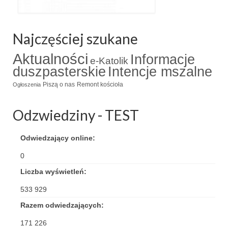
Triduum Św. St. Kostka 2018
Najczęściej szukane
Narodowy Dzień Pamięci “Żołnierzy
Wyklętych” 2018
Aktualności
Informacje
e-Katolik
Galerie 2017
duszpasterskie
Intencje mszalne
Piszą o nas
Remont kościoła
Ogłoszenia
Remont plebanii 2017
Wprowadzenie nowego Proboszcza
Odzwiedziny - TEST
Imieniny kapłana
Odwiedzający online:
Kancelaria
0
Liczba wyświetleń:
Zaprzyjaźnione strony
533 929
Kontakt
Razem odwiedzających:
POMOC PSYCHOTERAPEUTY
171 226