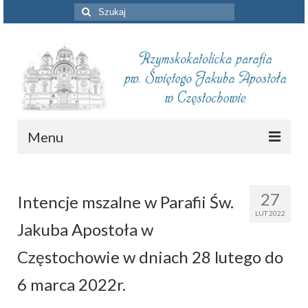
Szuklaj
w:
Menu
Aktualności
27
Intencje mszalne w Parafii Św.
Intencje mszalne
LUT 2022
Jakuba Apostoła w
Informacje duszpasterskie
Częstochowie w dniach 28 lutego do
Piszą o nas
6 marca 2022r.
Remont kościoła