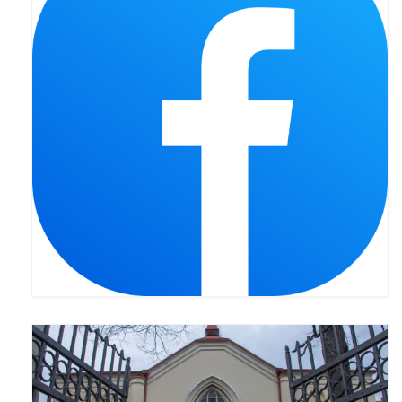
Pasterka 2022
Bierzmowanie 24.10.2022r.
Odpust 2022
Złoty Jubileusz
Pierwsza Komunia Św. – Gr 1
Pierwsza Komunia Św. – Gr 2
Galerie 2021
Pasterka 2021
Odpust 2021
Kościół Stacyjny Wielkiego Postu 2021
Pierwsza Komunia Święta