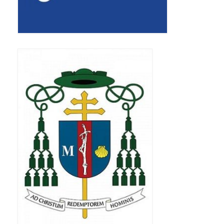
Apostoła w Częstochowie 2019
Imieniny Ks. Proboszcza 2019
Narodowy Dzień Pamięci “Żołnierzy
Wyklętych” 2019
Pielęgnacja drzew
Nasza parafia z lotu ptaka
Stare fotografie
Galerie 2018
Pasterka 2018
Remont kościoła
100 lecie Niepodległości
Bal Wszystkich Świętych 2018