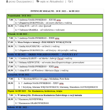
przez
Duszpasterz
|
wpis w:
Aktualności
|
0
Parafia
Historia
Duszpasterze
Nasz patron
Kościół Rektoracki
Vademecum
Wspólnoty parafialne
Katecheza parafialna
Niezbędnik Katolika
Kaplica Adoracji
Pracownicy