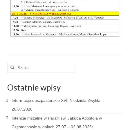
e-Katolik
Nabożeństwa
Nabożeństwa różne
Pogrzeb katolicki
Sakramenty
Sakrament chrztu
Szuklaj
w:
Sakrament eucharystii
Ostatnie wpisy
Sakrament bierzmowania
Sakrament pojednania
Informacje duszpasterskie XVII Niedziela Zwykła –
26.07.2026
Sakrament małżeństwa
Intencje mszalne w Parafii św. Jakuba Apostoła w
Sakrament kapłaństwa
Częstochowie w dniach 27.07 – 02.08.2026r.