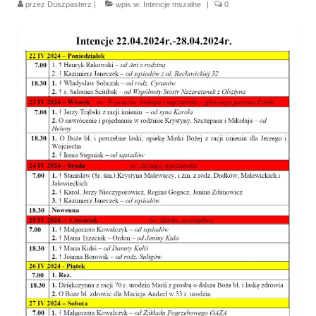
przez
Duszpasterz
|
wpis w:
Intencje mszalne
|
0
Parafia
Historia
Duszpasterze
Nasz patron
Kościół Rektoracki
Vademecum
Wspólnoty parafialne
Katecheza parafialna
Niezbędnik Katolika
Kaplica Adoracji
Pracownicy