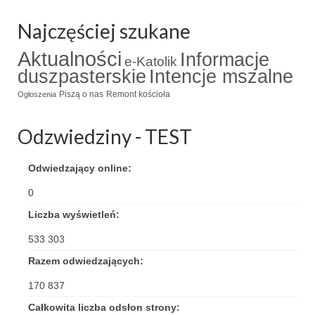
Triduum Św. St. Kostka 2018
Najczęściej szukane
Narodowy Dzień Pamięci “Żołnierzy
Aktualności
Informacje
e-Katolik
Wyklętych” 2018
duszpasterskie
Intencje mszalne
Galerie 2017
Piszą o nas
Remont kościoła
Ogłoszenia
Remont plebanii 2017
Odzwiedziny - TEST
Wprowadzenie nowego Proboszcza
Odwiedzający online:
Imieniny kapłana
0
Kancelaria
Liczba wyświetleń:
Zaprzyjaźnione strony
533 303
Razem odwiedzających:
Kontakt
170 837
POMOC PSYCHOTERAPEUTY
Całkowita liczba odsłon strony: