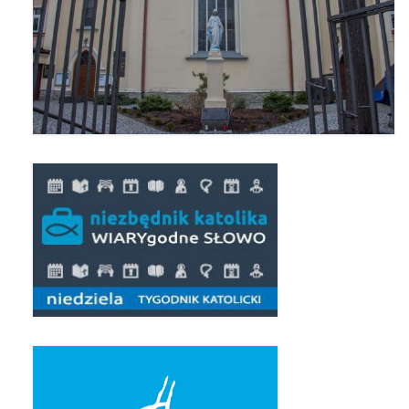
Pierwsza Komunia Święta – Grupa 1
Pierwsza Komunia Święta – Grupa 2
Pierwsza Komunia Święta – Grupa 3
Boże Ciało
Galerie 2020
Uroczystość Św. Jakuba Apostoła 2020
Wizytacja Kanoniczna 21.06.2020
Boże Ciało 2020
GODZINA ŚWIĘTA W ŚWIĘTO
MIŁOSIERDZIA BOŻEGO
Opłatek Wspólnot Parafialnych
Galerie 2019