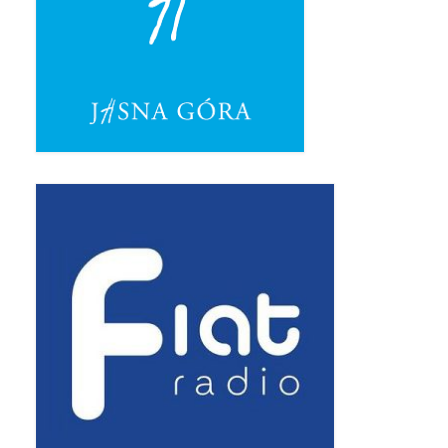
Pasterka 2019
Triduum St. Kostka 2019
Posługa Siostry Elekty
Uroczystość Św. Jakuba Ap 2019
Boże Ciało – 20 czerwca 2019
Pierwsza Komunia Święta 2019
Imieniny Ks Kanonika
Wigilia Paschalna 2019
Wielki Piątek 2019
Wielki Czwartek 2019
Droga Krzyżowa w parafii św. Jakuba