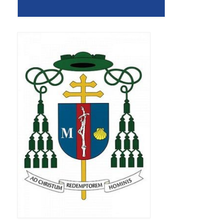
Apostoła w Częstochowie 2019
Imieniny Ks. Proboszcza 2019
Narodowy Dzień Pamięci “Żołnierzy
Wyklętych” 2019
Pielęgnacja drzew
Nasza parafia z lotu ptaka
Stare fotografie
Galerie 2018
Pasterka 2018
Remont kościoła
100 lecie Niepodległości
Bal Wszystkich Świętych 2018