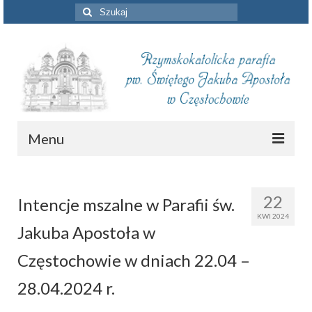
Szuklaj
w:
Menu
Aktualności
22
Intencje mszalne w Parafii św.
Intencje mszalne
KWI 2024
Jakuba Apostoła w
Informacje duszpasterskie
Częstochowie w dniach 22.04 –
Piszą o nas
28.04.2024 r.
Remont kościoła