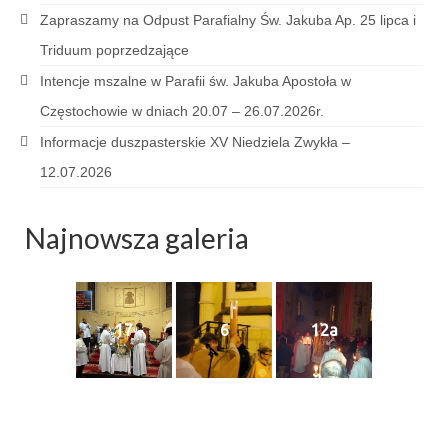
Sakrament namaszczenia chorych
Zapraszamy na Odpust Parafialny Św. Jakuba Ap. 25 lipca i
Triduum poprzedzające
Galeria
Intencje mszalne w Parafii św. Jakuba Apostoła w
Galerie 2026
Częstochowie w dniach 20.07 – 26.07.2026r.
Niedziela Palmowa 29.03.2026
Informacje duszpasterskie XV Niedziela Zwykła –
12.07.2026
Wielki Czwartek 02.04.2026
Wielki Piątek 03.04.2026
Najnowsza galeria
Wielka Sobota 04.04.2026
Godzina Miłosierdzia 12.04.2026
17
6
12a
Galerie 2025
Pożegnanie Ks. Mateusza 29.06.2025
Zakończenie Oktawy Bożego Ciała
26.06.2025