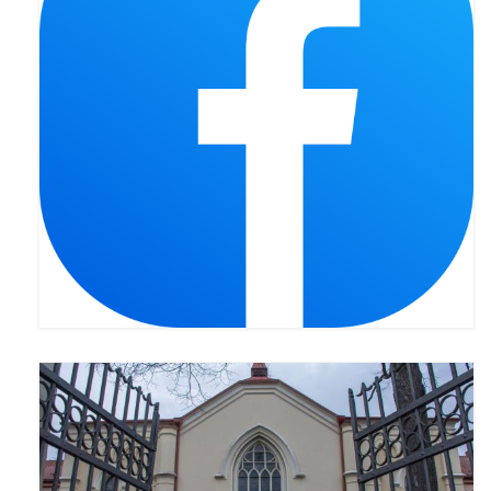
Pasterka 2022
Bierzmowanie 24.10.2022r.
Odpust 2022
Złoty Jubileusz
Pierwsza Komunia Św. – Gr 1
Pierwsza Komunia Św. – Gr 2
Galerie 2021
Pasterka 2021
Odpust 2021
Kościół Stacyjny Wielkiego Postu 2021
Pierwsza Komunia Święta