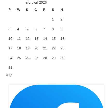
sierpień 2026
Galerie 2024
P
W
Ś
C
P
S
N
Niedziela Palmowa 24.03.2024
1
2
3
4
5
6
7
8
9
Wigilia Paschalna 30.03.2024
10
11
12
13
14
15
16
Odpust 2024
17
18
19
20
21
22
23
Galerie 2023
24
25
26
27
28
29
30
Bierzmowanie 27.11.2023
31
Odpust 2023
« lip
Zakończenie oktawy 2023
Niedziela Palmowa 2023
Galerie 2022