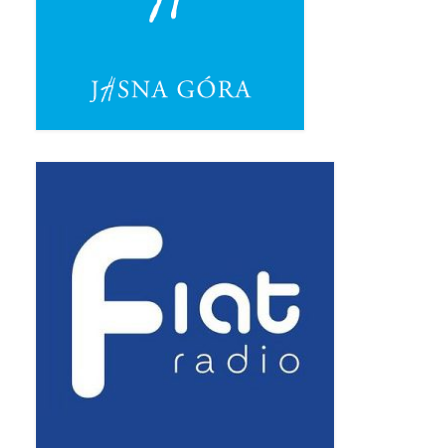
Pasterka 2019
Triduum St. Kostka 2019
Posługa Siostry Elekty
Uroczystość Św. Jakuba Ap 2019
Boże Ciało – 20 czerwca 2019
Pierwsza Komunia Święta 2019
Imieniny Ks Kanonika
Wigilia Paschalna 2019
Wielki Piątek 2019
Wielki Czwartek 2019
Droga Krzyżowa w parafii św. Jakuba