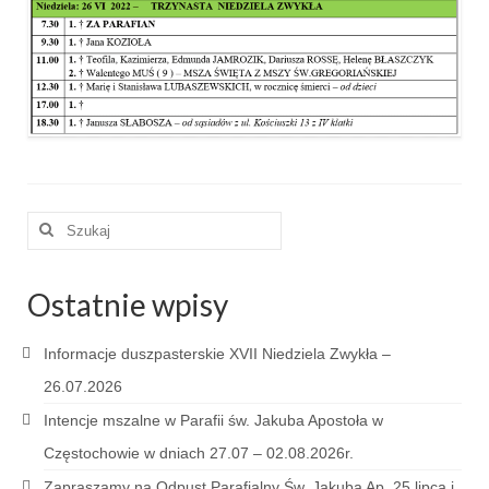
e-Katolik
Nabożeństwa
Nabożeństwa różne
Pogrzeb katolicki
Sakramenty
Szuklaj
Sakrament chrztu
w:
Sakrament eucharystii
Ostatnie wpisy
Sakrament bierzmowania
Informacje duszpasterskie XVII Niedziela Zwykła –
Sakrament pojednania
26.07.2026
Sakrament małżeństwa
Intencje mszalne w Parafii św. Jakuba Apostoła w
Częstochowie w dniach 27.07 – 02.08.2026r.
Sakrament kapłaństwa
Zapraszamy na Odpust Parafialny Św. Jakuba Ap. 25 lipca i