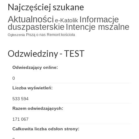
Najczęściej szukane
Triduum Św. St. Kostka 2018
Aktualności
Informacje
e-Katolik
Narodowy Dzień Pamięci “Żołnierzy
duszpasterskie
Intencje mszalne
Wyklętych” 2018
Piszą o nas
Remont kościoła
Ogłoszenia
Galerie 2017
Odzwiedziny - TEST
Remont plebanii 2017
Wprowadzenie nowego Proboszcza
Odwiedzający online:
0
Imieniny kapłana
Liczba wyświetleń:
Kancelaria
533 594
Zaprzyjaźnione strony
Razem odwiedzających:
Kontakt
171 067
Całkowita liczba odsłon strony:
POMOC PSYCHOTERAPEUTY