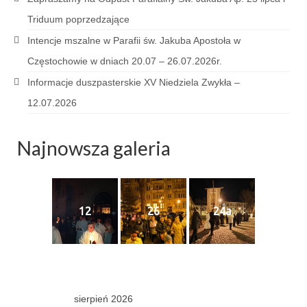
Sakrament namaszczenia chorych
Triduum poprzedzające
Galeria
Intencje mszalne w Parafii św. Jakuba Apostoła w
Częstochowie w dniach 20.07 – 26.07.2026r.
Galerie 2026
Informacje duszpasterskie XV Niedziela Zwykła –
Niedziela Palmowa 29.03.2026
12.07.2026
Wielki Czwartek 02.04.2026
Najnowsza galeria
Wielki Piątek 03.04.2026
Wielka Sobota 04.04.2026
Godzina Miłosierdzia 12.04.2026
12
26
24a
Galerie 2025
Pożegnanie Ks. Mateusza 29.06.2025
Zakończenie Oktawy Bożego Ciała
sierpień 2026
26.06.2025