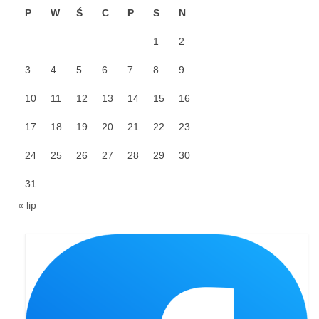
P
W
Ś
C
P
S
N
Galerie 2024
1
2
Niedziela Palmowa 24.03.2024
3
4
5
6
7
8
9
Wigilia Paschalna 30.03.2024
10
11
12
13
14
15
16
Odpust 2024
17
18
19
20
21
22
23
Galerie 2023
24
25
26
27
28
29
30
Bierzmowanie 27.11.2023
31
Odpust 2023
« lip
Zakończenie oktawy 2023
Niedziela Palmowa 2023
Galerie 2022