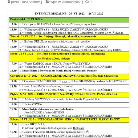
przez
Duszpasterz
|
wpis w:
Aktualności
|
0
Parafia
Historia
Duszpasterze
Nasz patron
Kościół Rektoracki
Vademecum
Wspólnoty parafialne
Katecheza parafialna
Niezbędnik Katolika
Kaplica Adoracji
Pracownicy