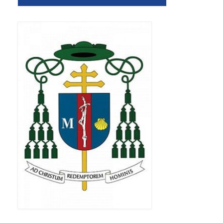
Apostoła w Częstochowie 2019
Imieniny Ks. Proboszcza 2019
Narodowy Dzień Pamięci “Żołnierzy
Wyklętych” 2019
Pielęgnacja drzew
Nasza parafia z lotu ptaka
Stare fotografie
Galerie 2018
Pasterka 2018
Remont kościoła
100 lecie Niepodległości
Bal Wszystkich Świętych 2018