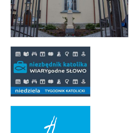
Pierwsza Komunia Święta – Grupa 1
Pierwsza Komunia Święta – Grupa 2
Pierwsza Komunia Święta – Grupa 3
Boże Ciało
Galerie 2020
Uroczystość Św. Jakuba Apostoła 2020
Wizytacja Kanoniczna 21.06.2020
Boże Ciało 2020
GODZINA ŚWIĘTA W ŚWIĘTO
MIŁOSIERDZIA BOŻEGO
Opłatek Wspólnot Parafialnych
Galerie 2019