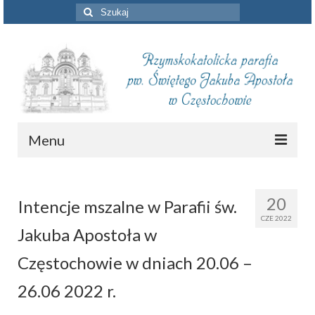
Szuklaj
w:
Menu
Aktualności
20
Intencje mszalne w Parafii św.
Intencje mszalne
CZE 2022
Jakuba Apostoła w
Informacje duszpasterskie
Częstochowie w dniach 20.06 –
Piszą o nas
26.06 2022 r.
Remont kościoła