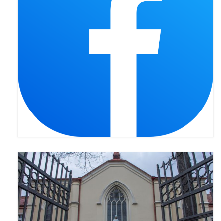
Pasterka 2022
Bierzmowanie 24.10.2022r.
Odpust 2022
Złoty Jubileusz
Pierwsza Komunia Św. – Gr 1
Pierwsza Komunia Św. – Gr 2
Galerie 2021
Pasterka 2021
Odpust 2021
Kościół Stacyjny Wielkiego Postu 2021
Pierwsza Komunia Święta