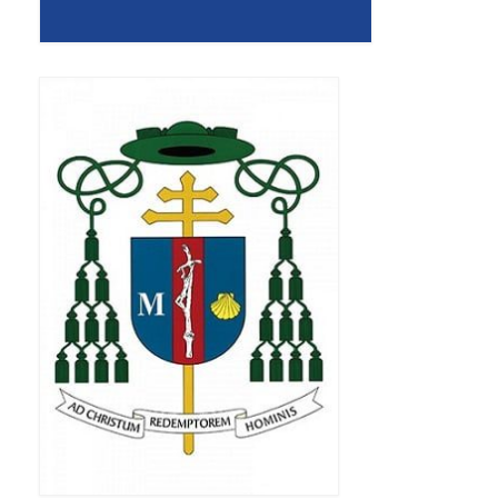
Apostoła w Częstochowie 2019
Imieniny Ks. Proboszcza 2019
Narodowy Dzień Pamięci “Żołnierzy
Wyklętych” 2019
Pielęgnacja drzew
Nasza parafia z lotu ptaka
Stare fotografie
Galerie 2018
Pasterka 2018
Remont kościoła
100 lecie Niepodległości
Bal Wszystkich Świętych 2018