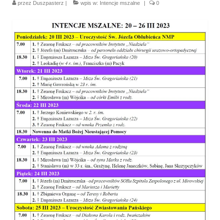
przez
Duszpasterz
|
wpis w:
Intencje mszalne
|
0
Parafia
Historia
Duszpasterze
Nasz patron
Kościół Rektoracki
Vademecum
Wspólnoty parafialne
Katecheza parafialna
Niezbędnik Katolika
Kaplica Adoracji
Pracownicy