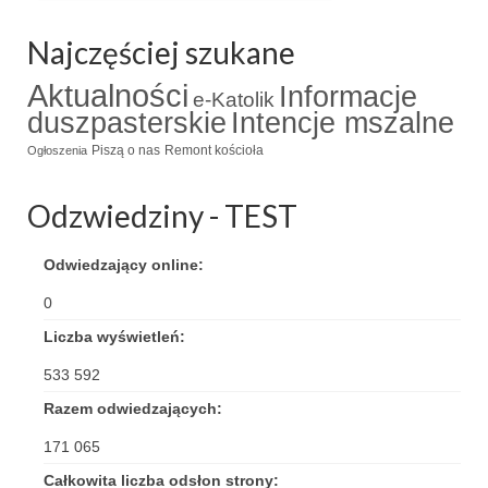
Triduum Św. St. Kostka 2018
Najczęściej szukane
Narodowy Dzień Pamięci “Żołnierzy
Aktualności
Informacje
e-Katolik
Wyklętych” 2018
duszpasterskie
Intencje mszalne
Galerie 2017
Piszą o nas
Remont kościoła
Ogłoszenia
Remont plebanii 2017
Odzwiedziny - TEST
Wprowadzenie nowego Proboszcza
Odwiedzający online:
Imieniny kapłana
0
Kancelaria
Liczba wyświetleń:
Zaprzyjaźnione strony
533 592
Razem odwiedzających:
Kontakt
171 065
POMOC PSYCHOTERAPEUTY
Całkowita liczba odsłon strony: