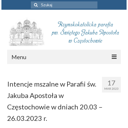
Szuklaj
w:
Menu
Aktualności
17
Intencje mszalne w Parafii św.
Intencje mszalne
MAR 2023
Jakuba Apostoła w
Informacje duszpasterskie
Częstochowie w dniach 20.03 –
Piszą o nas
26.03.2023 r.
Remont kościoła