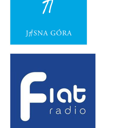
Pasterka 2019
Triduum St. Kostka 2019
Posługa Siostry Elekty
Uroczystość Św. Jakuba Ap 2019
Boże Ciało – 20 czerwca 2019
Pierwsza Komunia Święta 2019
Imieniny Ks Kanonika
Wigilia Paschalna 2019
Wielki Piątek 2019
Wielki Czwartek 2019
Droga Krzyżowa w parafii św. Jakuba