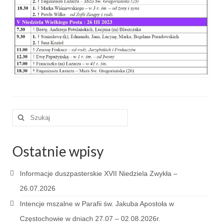
e-Katolik
Nabożeństwa
Nabożeństwa różne
Pogrzeb katolicki
Sakramenty
Sakrament chrztu
Szuklaj
w:
Sakrament eucharystii
Ostatnie wpisy
Sakrament bierzmowania
Sakrament pojednania
Informacje duszpasterskie XVII Niedziela Zwykła –
26.07.2026
Sakrament małżeństwa
Intencje mszalne w Parafii św. Jakuba Apostoła w
Sakrament kapłaństwa
Częstochowie w dniach 27.07 – 02.08.2026r.