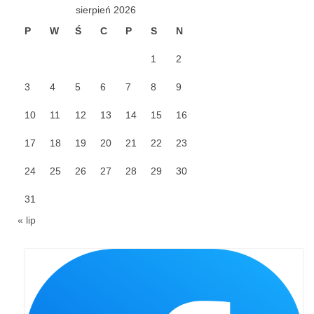
sierpień 2026
Galerie 2024
P
W
Ś
C
P
S
N
Niedziela Palmowa 24.03.2024
1
2
Wigilia Paschalna 30.03.2024
3
4
5
6
7
8
9
Odpust 2024
10
11
12
13
14
15
16
Galerie 2023
17
18
19
20
21
22
23
Bierzmowanie 27.11.2023
24
25
26
27
28
29
30
31
Odpust 2023
« lip
Zakończenie oktawy 2023
Niedziela Palmowa 2023
Galerie 2022