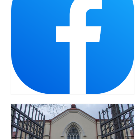
Pasterka 2022
Bierzmowanie 24.10.2022r.
Odpust 2022
Złoty Jubileusz
Pierwsza Komunia Św. – Gr 1
Pierwsza Komunia Św. – Gr 2
Galerie 2021
Pasterka 2021
Odpust 2021
Kościół Stacyjny Wielkiego Postu 2021
Pierwsza Komunia Święta