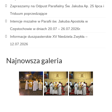
Sakrament namaszczenia chorych
Zapraszamy na Odpust Parafialny Św. Jakuba Ap. 25 lipca i
Triduum poprzedzające
Galeria
Intencje mszalne w Parafii św. Jakuba Apostoła w
Galerie 2026
Częstochowie w dniach 20.07 – 26.07.2026r.
Niedziela Palmowa 29.03.2026
Informacje duszpasterskie XV Niedziela Zwykła –
12.07.2026
Wielki Czwartek 02.04.2026
Wielki Piątek 03.04.2026
Najnowsza galeria
Wielka Sobota 04.04.2026
Godzina Miłosierdzia 12.04.2026
1
17
14
Galerie 2025
Pożegnanie Ks. Mateusza 29.06.2025
Zakończenie Oktawy Bożego Ciała
26.06.2025