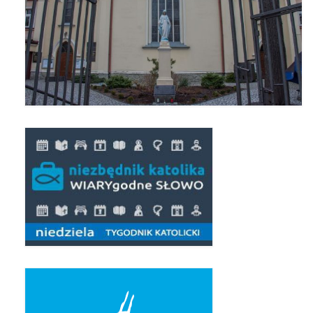
Pierwsza Komunia Święta – Grupa 1
Pierwsza Komunia Święta – Grupa 2
Pierwsza Komunia Święta – Grupa 3
Boże Ciało
Galerie 2020
Uroczystość Św. Jakuba Apostoła 2020
Wizytacja Kanoniczna 21.06.2020
Boże Ciało 2020
GODZINA ŚWIĘTA W ŚWIĘTO
MIŁOSIERDZIA BOŻEGO
Opłatek Wspólnot Parafialnych
Galerie 2019