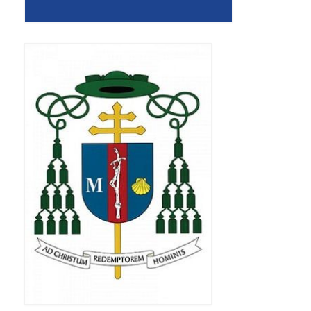
Apostoła w Częstochowie 2019
Imieniny Ks. Proboszcza 2019
Narodowy Dzień Pamięci “Żołnierzy
Wyklętych” 2019
Pielęgnacja drzew
Nasza parafia z lotu ptaka
Stare fotografie
Galerie 2018
Pasterka 2018
Remont kościoła
100 lecie Niepodległości
Bal Wszystkich Świętych 2018