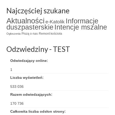
Triduum Św. St. Kostka 2018
Najczęściej szukane
Aktualności
Narodowy Dzień Pamięci “Żołnierzy
Informacje
e-Katolik
Wyklętych” 2018
duszpasterskie
Intencje mszalne
Piszą o nas
Remont kościoła
Ogłoszenia
Galerie 2017
Remont plebanii 2017
Odzwiedziny - TEST
Wprowadzenie nowego Proboszcza
Odwiedzający online:
Imieniny kapłana
1
Kancelaria
Liczba wyświetleń:
533 036
Zaprzyjaźnione strony
Razem odwiedzających:
Kontakt
170 736
POMOC PSYCHOTERAPEUTY
Całkowita liczba odsłon strony: