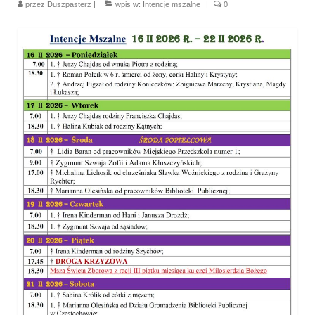
przez
Duszpasterz
|
wpis w:
Intencje mszalne
|
0
Parafia
Historia
Duszpasterze
Nasz patron
Kościół Rektoracki
Vademecum
Wspólnoty parafialne
Katecheza parafialna
Niezbędnik Katolika
Kaplica Adoracji
Pracownicy