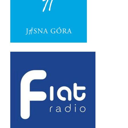
Pasterka 2019
Triduum St. Kostka 2019
Posługa Siostry Elekty
Uroczystość Św. Jakuba Ap 2019
Boże Ciało – 20 czerwca 2019
Pierwsza Komunia Święta 2019
Imieniny Ks Kanonika
Wigilia Paschalna 2019
Wielki Piątek 2019
Wielki Czwartek 2019
Droga Krzyżowa w parafii św. Jakuba