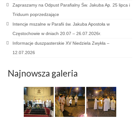
Sakrament namaszczenia chorych
Zapraszamy na Odpust Parafialny Św. Jakuba Ap. 25 lipca i
Triduum poprzedzające
Galeria
Intencje mszalne w Parafii św. Jakuba Apostoła w
Galerie 2026
Częstochowie w dniach 20.07 – 26.07.2026r.
Niedziela Palmowa 29.03.2026
Informacje duszpasterskie XV Niedziela Zwykła –
12.07.2026
Wielki Czwartek 02.04.2026
Wielki Piątek 03.04.2026
Najnowsza galeria
Wielka Sobota 04.04.2026
Godzina Miłosierdzia 12.04.2026
19
4
1
Galerie 2025
Pożegnanie Ks. Mateusza 29.06.2025
Zakończenie Oktawy Bożego Ciała
26.06.2025