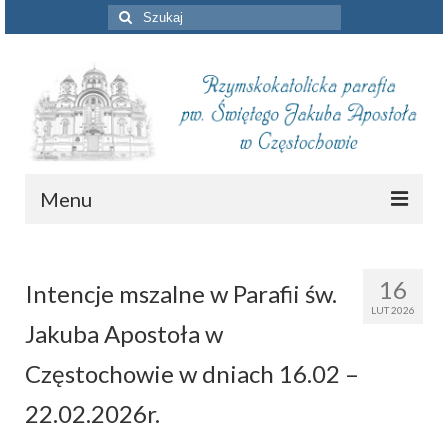
Szuklaj
w:
Menu
Aktualności
16
Intencje mszalne w Parafii św.
Intencje mszalne
LUT 2026
Jakuba Apostoła w
Informacje duszpasterskie
Częstochowie w dniach 16.02 –
Piszą o nas
22.02.2026r.
Remont kościoła