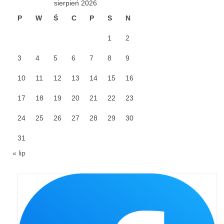
sierpień 2026
P
W
Ś
C
P
S
N
Galerie 2024
1
2
Niedziela Palmowa 24.03.2024
3
4
5
6
7
8
9
Wigilia Paschalna 30.03.2024
10
11
12
13
14
15
16
Odpust 2024
17
18
19
20
21
22
23
Galerie 2023
24
25
26
27
28
29
30
Bierzmowanie 27.11.2023
31
Odpust 2023
« lip
Zakończenie oktawy 2023
Niedziela Palmowa 2023
Galerie 2022