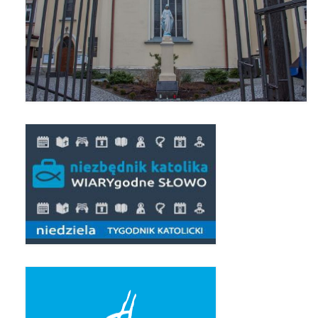
Pierwsza Komunia Święta – Grupa 1
Pierwsza Komunia Święta – Grupa 2
Pierwsza Komunia Święta – Grupa 3
Boże Ciało
Galerie 2020
Uroczystość Św. Jakuba Apostoła 2020
Wizytacja Kanoniczna 21.06.2020
Boże Ciało 2020
GODZINA ŚWIĘTA W ŚWIĘTO
MIŁOSIERDZIA BOŻEGO
Opłatek Wspólnot Parafialnych
Galerie 2019