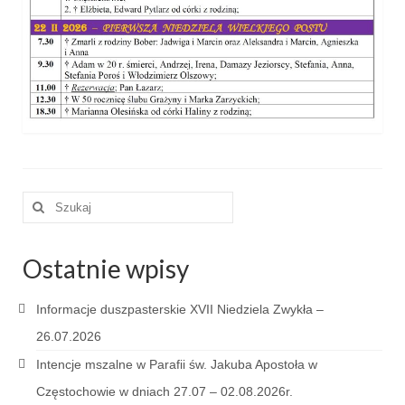
e-Katolik
Nabożeństwa
Nabożeństwa różne
Pogrzeb katolicki
Sakramenty
Sakrament chrztu
Szuklaj
w:
Sakrament eucharystii
Ostatnie wpisy
Sakrament bierzmowania
Sakrament pojednania
Informacje duszpasterskie XVII Niedziela Zwykła –
26.07.2026
Sakrament małżeństwa
Intencje mszalne w Parafii św. Jakuba Apostoła w
Sakrament kapłaństwa
Częstochowie w dniach 27.07 – 02.08.2026r.