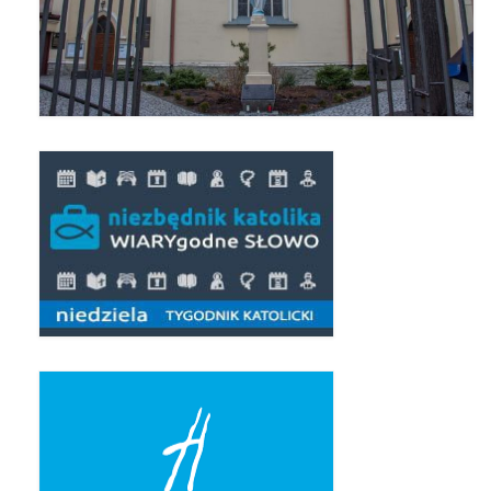
Pierwsza Komunia Święta – Grupa 1
Pierwsza Komunia Święta – Grupa 2
Pierwsza Komunia Święta – Grupa 3
Boże Ciało
Galerie 2020
Uroczystość Św. Jakuba Apostoła 2020
Wizytacja Kanoniczna 21.06.2020
Boże Ciało 2020
GODZINA ŚWIĘTA W ŚWIĘTO
MIŁOSIERDZIA BOŻEGO
Opłatek Wspólnot Parafialnych
Galerie 2019