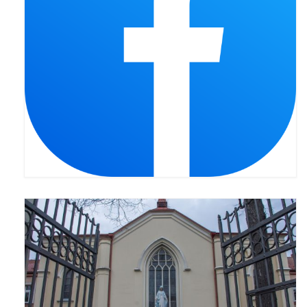
Pasterka 2022
Bierzmowanie 24.10.2022r.
Odpust 2022
Złoty Jubileusz
Pierwsza Komunia Św. – Gr 1
Pierwsza Komunia Św. – Gr 2
Galerie 2021
Pasterka 2021
Odpust 2021
Kościół Stacyjny Wielkiego Postu 2021
Pierwsza Komunia Święta