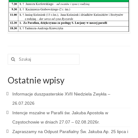
e-Katolik
Nabożeństwa
Nabożeństwa różne
Pogrzeb katolicki
Sakramenty
Szuklaj
w:
Sakrament chrztu
Ostatnie wpisy
Sakrament eucharystii
Sakrament bierzmowania
Informacje duszpasterskie XVII Niedziela Zwykła –
26.07.2026
Sakrament pojednania
Intencje mszalne w Parafii św. Jakuba Apostoła w
Sakrament małżeństwa
Częstochowie w dniach 27.07 – 02.08.2026r.
Sakrament kapłaństwa
Zapraszamy na Odpust Parafialny Św. Jakuba Ap. 25 lipca i