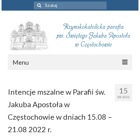
Szuklaj
w:
Menu
Aktualności
15
Intencje mszalne w Parafii św.
Intencje mszalne
SIE 2022
Jakuba Apostoła w
Informacje duszpasterskie
Częstochowie w dniach 15.08 –
Piszą o nas
21.08 2022 r.
Remont kościoła