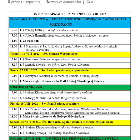
przez
Duszpasterz
|
wpis w:
Aktualności
|
0
Parafia
Historia
Duszpasterze
Nasz patron
Kościół Rektoracki
Vademecum
Wspólnoty parafialne
Katecheza parafialna
Niezbędnik Katolika
Kaplica Adoracji
Pracownicy