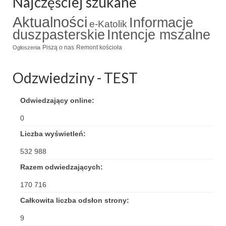
Najczęściej szukane
Triduum Św. St. Kostka 2018
Aktualności
Informacje
e-Katolik
duszpasterskie
Intencje mszalne
Narodowy Dzień Pamięci “Żołnierzy
Wyklętych” 2018
Piszą o nas
Remont kościoła
Ogłoszenia
Galerie 2017
Odzwiedziny - TEST
Remont plebanii 2017
Odwiedzający online:
Wprowadzenie nowego Proboszcza
0
Imieniny kapłana
Liczba wyświetleń:
Kancelaria
532 988
Razem odwiedzających:
Zaprzyjaźnione strony
170 716
Kontakt
Całkowita liczba odsłon strony:
POMOC PSYCHOTERAPEUTY
9