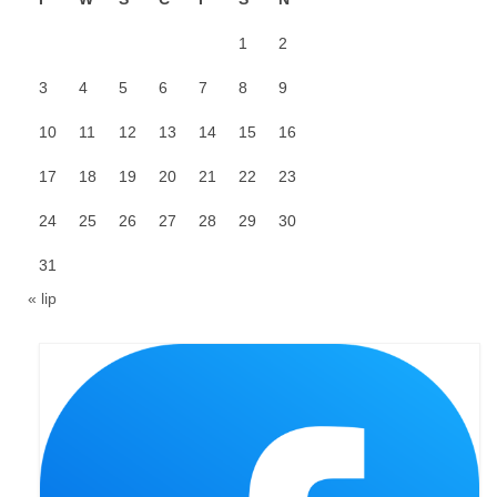
Galerie 2024
1
2
Niedziela Palmowa 24.03.2024
3
4
5
6
7
8
9
10
11
12
13
14
15
16
Wigilia Paschalna 30.03.2024
17
18
19
20
21
22
23
Odpust 2024
24
25
26
27
28
29
30
Galerie 2023
31
Bierzmowanie 27.11.2023
« lip
Odpust 2023
Zakończenie oktawy 2023
Niedziela Palmowa 2023
Galerie 2022