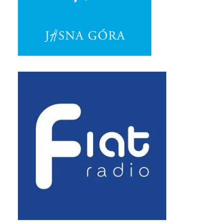
Pasterka 2019
Triduum St. Kostka 2019
Posługa Siostry Elekty
Uroczystość Św. Jakuba Ap 2019
Boże Ciało – 20 czerwca 2019
Pierwsza Komunia Święta 2019
Imieniny Ks Kanonika
Wigilia Paschalna 2019
Wielki Piątek 2019
Wielki Czwartek 2019
Droga Krzyżowa w parafii św. Jakuba