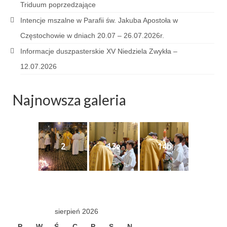
Triduum poprzedzające
Sakrament namaszczenia chorych
Intencje mszalne w Parafii św. Jakuba Apostoła w
Galeria
Częstochowie w dniach 20.07 – 26.07.2026r.
Galerie 2026
Informacje duszpasterskie XV Niedziela Zwykła –
12.07.2026
Niedziela Palmowa 29.03.2026
Wielki Czwartek 02.04.2026
Najnowsza galeria
Wielki Piątek 03.04.2026
Wielka Sobota 04.04.2026
2
13e
14b
Godzina Miłosierdzia 12.04.2026
Galerie 2025
Pożegnanie Ks. Mateusza 29.06.2025
sierpień 2026
Zakończenie Oktawy Bożego Ciała
26.06.2025
P
W
Ś
C
P
S
N