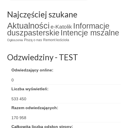
Triduum Św. St. Kostka 2018
Najczęściej szukane
Narodowy Dzień Pamięci “Żołnierzy
Aktualności
Informacje
e-Katolik
Wyklętych” 2018
duszpasterskie
Intencje mszalne
Galerie 2017
Piszą o nas
Remont kościoła
Ogłoszenia
Remont plebanii 2017
Odzwiedziny - TEST
Wprowadzenie nowego Proboszcza
Odwiedzający online:
Imieniny kapłana
0
Kancelaria
Liczba wyświetleń:
Zaprzyjaźnione strony
533 450
Razem odwiedzających:
Kontakt
170 958
POMOC PSYCHOTERAPEUTY
Całkowita liczba odsłon strony: