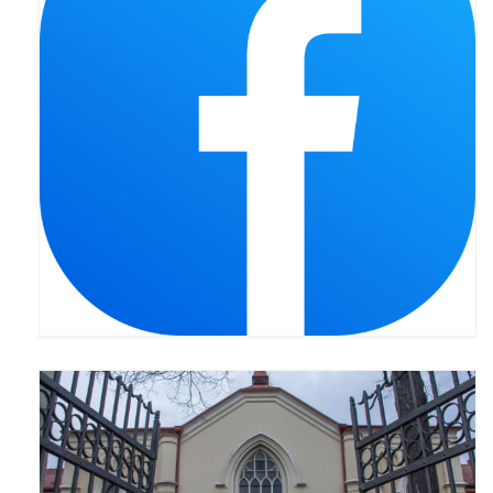
Pasterka 2022
Bierzmowanie 24.10.2022r.
Odpust 2022
Złoty Jubileusz
Pierwsza Komunia Św. – Gr 1
Pierwsza Komunia Św. – Gr 2
Galerie 2021
Pasterka 2021
Odpust 2021
Kościół Stacyjny Wielkiego Postu 2021
Pierwsza Komunia Święta