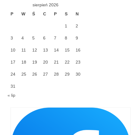
sierpień 2026
Galerie 2024
P
W
Ś
C
P
S
N
Niedziela Palmowa 24.03.2024
1
2
Wigilia Paschalna 30.03.2024
3
4
5
6
7
8
9
Odpust 2024
10
11
12
13
14
15
16
Galerie 2023
17
18
19
20
21
22
23
Bierzmowanie 27.11.2023
24
25
26
27
28
29
30
Odpust 2023
31
« lip
Zakończenie oktawy 2023
Niedziela Palmowa 2023
Galerie 2022