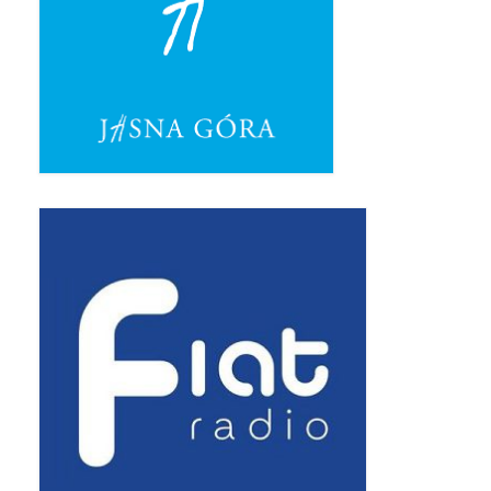
Pasterka 2019
Triduum St. Kostka 2019
Posługa Siostry Elekty
Uroczystość Św. Jakuba Ap 2019
Boże Ciało – 20 czerwca 2019
Pierwsza Komunia Święta 2019
Imieniny Ks Kanonika
Wigilia Paschalna 2019
Wielki Piątek 2019
Wielki Czwartek 2019
Droga Krzyżowa w parafii św. Jakuba