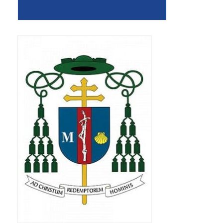
Apostoła w Częstochowie 2019
Imieniny Ks. Proboszcza 2019
Narodowy Dzień Pamięci “Żołnierzy
Wyklętych” 2019
Pielęgnacja drzew
Nasza parafia z lotu ptaka
Stare fotografie
Galerie 2018
Pasterka 2018
Remont kościoła
100 lecie Niepodległości
Bal Wszystkich Świętych 2018