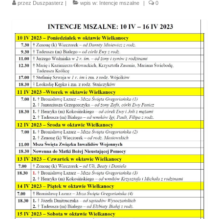
przez
Duszpasterz
|
wpis w:
Intencje mszalne
|
0
Parafia
Historia
Duszpasterze
Nasz patron
Kościół Rektoracki
Vademecum
Wspólnoty parafialne
Katecheza parafialna
Niezbędnik Katolika
Kaplica Adoracji
Pracownicy