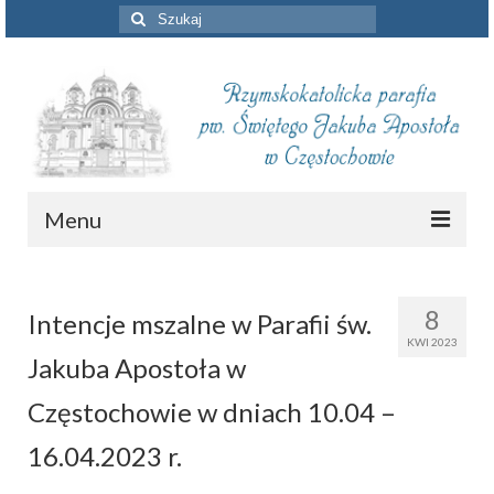
Szuklaj
w:
Menu
Aktualności
8
Intencje mszalne w Parafii św.
Intencje mszalne
KWI 2023
Jakuba Apostoła w
Informacje duszpasterskie
Częstochowie w dniach 10.04 –
Piszą o nas
16.04.2023 r.
Remont kościoła