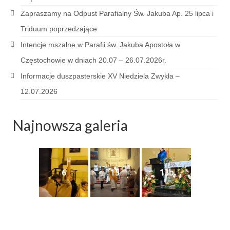
Sakrament namaszczenia chorych
Zapraszamy na Odpust Parafialny Św. Jakuba Ap. 25 lipca i
Triduum poprzedzające
Galeria
Intencje mszalne w Parafii św. Jakuba Apostoła w
Galerie 2026
Częstochowie w dniach 20.07 – 26.07.2026r.
Niedziela Palmowa 29.03.2026
Informacje duszpasterskie XV Niedziela Zwykła –
12.07.2026
Wielki Czwartek 02.04.2026
Wielki Piątek 03.04.2026
Najnowsza galeria
Wielka Sobota 04.04.2026
Godzina Miłosierdzia 12.04.2026
6
15
13b
Galerie 2025
Pożegnanie Ks. Mateusza 29.06.2025
Zakończenie Oktawy Bożego Ciała
26.06.2025