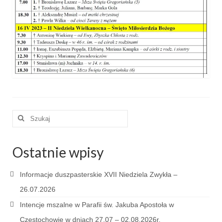
e-Katolik
Nabożeństwa
Nabożeństwa różne
Pogrzeb katolicki
Sakramenty
Sakrament chrztu
Szuklaj
w:
Sakrament eucharystii
Ostatnie wpisy
Sakrament bierzmowania
Sakrament pojednania
Informacje duszpasterskie XVII Niedziela Zwykła –
Sakrament małżeństwa
26.07.2026
Intencje mszalne w Parafii św. Jakuba Apostoła w
Sakrament kapłaństwa
Częstochowie w dniach 27.07 – 02.08.2026r.