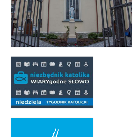
Pierwsza Komunia Święta – Grupa 1
Pierwsza Komunia Święta – Grupa 2
Pierwsza Komunia Święta – Grupa 3
Boże Ciało
Galerie 2020
Uroczystość Św. Jakuba Apostoła 2020
Wizytacja Kanoniczna 21.06.2020
Boże Ciało 2020
GODZINA ŚWIĘTA W ŚWIĘTO
MIŁOSIERDZIA BOŻEGO
Opłatek Wspólnot Parafialnych
Galerie 2019