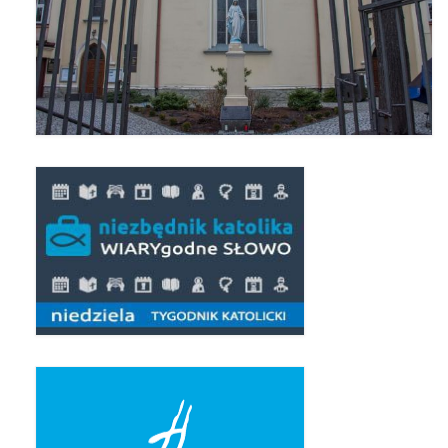
Pierwsza Komunia Święta – Grupa 1
Pierwsza Komunia Święta – Grupa 2
Pierwsza Komunia Święta – Grupa 3
Boże Ciało
Galerie 2020
Uroczystość Św. Jakuba Apostoła 2020
Wizytacja Kanoniczna 21.06.2020
Boże Ciało 2020
GODZINA ŚWIĘTA W ŚWIĘTO
MIŁOSIERDZIA BOŻEGO
Opłatek Wspólnot Parafialnych
Galerie 2019