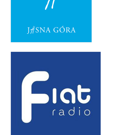
Pasterka 2019
Triduum St. Kostka 2019
Posługa Siostry Elekty
Uroczystość Św. Jakuba Ap 2019
Boże Ciało – 20 czerwca 2019
Pierwsza Komunia Święta 2019
Imieniny Ks Kanonika
Wigilia Paschalna 2019
Wielki Piątek 2019
Wielki Czwartek 2019
Droga Krzyżowa w parafii św. Jakuba