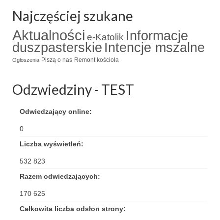
Najczęściej szukane
Triduum Św. St. Kostka 2018
Aktualności
Informacje
Narodowy Dzień Pamięci “Żołnierzy
e-Katolik
duszpasterskie
Intencje mszalne
Wyklętych” 2018
Piszą o nas
Remont kościoła
Ogłoszenia
Galerie 2017
Odzwiedziny - TEST
Remont plebanii 2017
Wprowadzenie nowego Proboszcza
Odwiedzający online:
Imieniny kapłana
0
Liczba wyświetleń:
Kancelaria
532 823
Zaprzyjaźnione strony
Razem odwiedzających:
Kontakt
170 625
POMOC PSYCHOTERAPEUTY
Całkowita liczba odsłon strony: