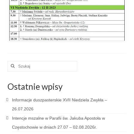
e-Katolik
Nabożeństwa
Nabożeństwa różne
Pogrzeb katolicki
Sakramenty
Szuklaj
Sakrament chrztu
w:
Sakrament eucharystii
Ostatnie wpisy
Sakrament bierzmowania
Informacje duszpasterskie XVII Niedziela Zwykła –
Sakrament pojednania
26.07.2026
Sakrament małżeństwa
Intencje mszalne w Parafii św. Jakuba Apostoła w
Sakrament kapłaństwa
Częstochowie w dniach 27.07 – 02.08.2026r.