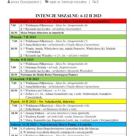
przez
Duszpasterz
|
wpis w:
Intencje mszalne
|
0
Parafia
Historia
Duszpasterze
Nasz patron
Kościół Rektoracki
Vademecum
Wspólnoty parafialne
Katecheza parafialna
Niezbędnik Katolika
Kaplica Adoracji
Pracownicy