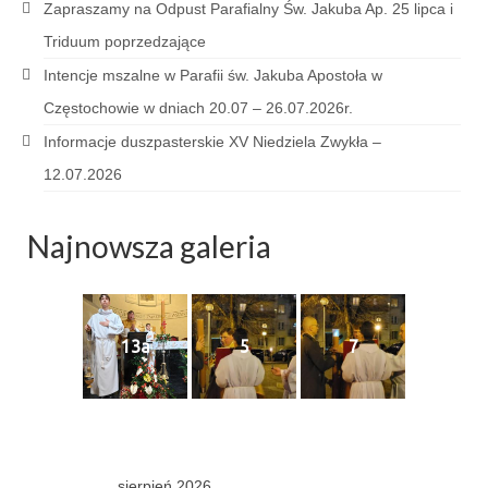
Zapraszamy na Odpust Parafialny Św. Jakuba Ap. 25 lipca i
Sakrament namaszczenia chorych
Triduum poprzedzające
Galeria
Intencje mszalne w Parafii św. Jakuba Apostoła w
Galerie 2026
Częstochowie w dniach 20.07 – 26.07.2026r.
Informacje duszpasterskie XV Niedziela Zwykła –
Niedziela Palmowa 29.03.2026
12.07.2026
Wielki Czwartek 02.04.2026
Najnowsza galeria
Wielki Piątek 03.04.2026
Wielka Sobota 04.04.2026
Godzina Miłosierdzia 12.04.2026
13a
5
7
Galerie 2025
Pożegnanie Ks. Mateusza 29.06.2025
Zakończenie Oktawy Bożego Ciała
26.06.2025
sierpień 2026