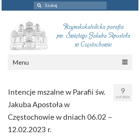
Szuklaj
w:
Menu
Aktualności
9
Intencje mszalne w Parafii św.
Intencje mszalne
LUT 2023
Jakuba Apostoła w
Informacje duszpasterskie
Częstochowie w dniach 06.02 –
Piszą o nas
12.02.2023 r.
Remont kościoła