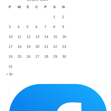
P
W
Ś
C
P
S
N
Galerie 2024
1
2
Niedziela Palmowa 24.03.2024
3
4
5
6
7
8
9
Wigilia Paschalna 30.03.2024
10
11
12
13
14
15
16
Odpust 2024
17
18
19
20
21
22
23
Galerie 2023
24
25
26
27
28
29
30
Bierzmowanie 27.11.2023
31
Odpust 2023
« lip
Zakończenie oktawy 2023
Niedziela Palmowa 2023
Galerie 2022