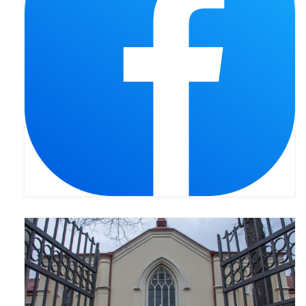
Pasterka 2022
Bierzmowanie 24.10.2022r.
Odpust 2022
Złoty Jubileusz
Pierwsza Komunia Św. – Gr 1
Pierwsza Komunia Św. – Gr 2
Galerie 2021
Pasterka 2021
Odpust 2021
Kościół Stacyjny Wielkiego Postu 2021
Pierwsza Komunia Święta