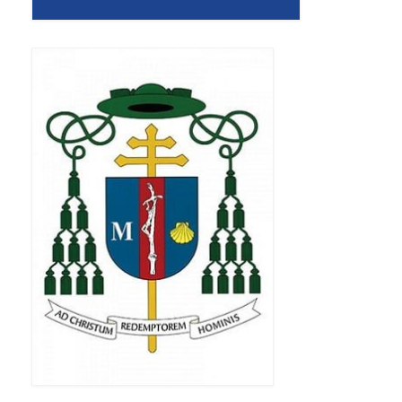
Apostoła w Częstochowie 2019
Imieniny Ks. Proboszcza 2019
Narodowy Dzień Pamięci “Żołnierzy
Wyklętych” 2019
Pielęgnacja drzew
Nasza parafia z lotu ptaka
Stare fotografie
Galerie 2018
Pasterka 2018
Remont kościoła
100 lecie Niepodległości
Bal Wszystkich Świętych 2018