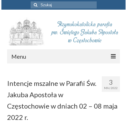
Szuklaj
w:
Menu
Aktualności
3
Intencje mszalne w Parafii Św.
Intencje mszalne
MAJ 2022
Jakuba Apostoła w
Informacje duszpasterskie
Częstochowie w dniach 02 – 08 maja
Piszą o nas
2022 r.
Remont kościoła