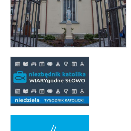
Pierwsza Komunia Święta – Grupa 1
Pierwsza Komunia Święta – Grupa 2
Pierwsza Komunia Święta – Grupa 3
Boże Ciało
Galerie 2020
Uroczystość Św. Jakuba Apostoła 2020
Wizytacja Kanoniczna 21.06.2020
Boże Ciało 2020
GODZINA ŚWIĘTA W ŚWIĘTO
MIŁOSIERDZIA BOŻEGO
Opłatek Wspólnot Parafialnych
Galerie 2019