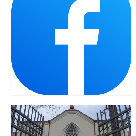
Pasterka 2022
Bierzmowanie 24.10.2022r.
Odpust 2022
Złoty Jubileusz
Pierwsza Komunia Św. – Gr 1
Pierwsza Komunia Św. – Gr 2
Galerie 2021
Pasterka 2021
Odpust 2021
Kościół Stacyjny Wielkiego Postu 2021
Pierwsza Komunia Święta