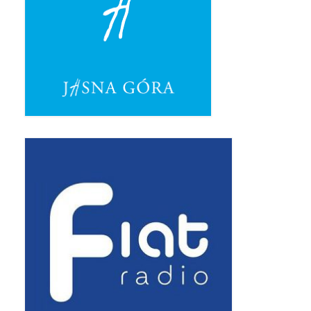
Pasterka 2019
Triduum St. Kostka 2019
Posługa Siostry Elekty
Uroczystość Św. Jakuba Ap 2019
Boże Ciało – 20 czerwca 2019
Pierwsza Komunia Święta 2019
Imieniny Ks Kanonika
Wigilia Paschalna 2019
Wielki Piątek 2019
Wielki Czwartek 2019
Droga Krzyżowa w parafii św. Jakuba