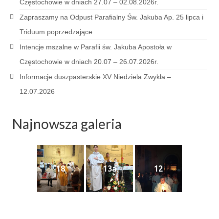
Częstochowie w dniach 27.07 – 02.08.2026r.
Sakrament namaszczenia chorych
Zapraszamy na Odpust Parafialny Św. Jakuba Ap. 25 lipca i
Galeria
Triduum poprzedzające
Intencje mszalne w Parafii św. Jakuba Apostoła w
Galerie 2026
Częstochowie w dniach 20.07 – 26.07.2026r.
Niedziela Palmowa 29.03.2026
Informacje duszpasterskie XV Niedziela Zwykła –
Wielki Czwartek 02.04.2026
12.07.2026
Wielki Piątek 03.04.2026
Najnowsza galeria
Wielka Sobota 04.04.2026
Godzina Miłosierdzia 12.04.2026
Galerie 2025
18
13a
12
Pożegnanie Ks. Mateusza 29.06.2025
Zakończenie Oktawy Bożego Ciała
26.06.2025