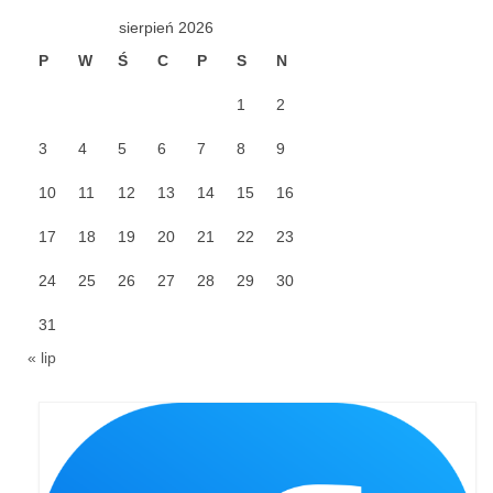
sierpień 2026
Galerie 2024
P
W
Ś
C
P
S
N
Niedziela Palmowa 24.03.2024
1
2
Wigilia Paschalna 30.03.2024
3
4
5
6
7
8
9
Odpust 2024
10
11
12
13
14
15
16
Galerie 2023
17
18
19
20
21
22
23
Bierzmowanie 27.11.2023
24
25
26
27
28
29
30
Odpust 2023
31
« lip
Zakończenie oktawy 2023
Niedziela Palmowa 2023
Galerie 2022