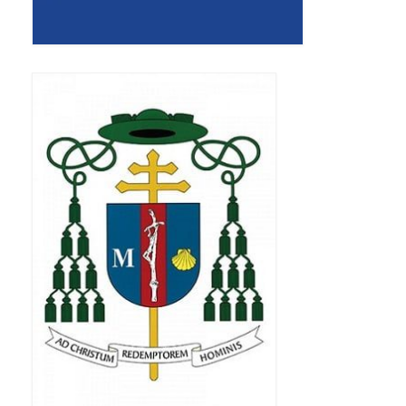
Apostoła w Częstochowie 2019
Imieniny Ks. Proboszcza 2019
Narodowy Dzień Pamięci “Żołnierzy
Wyklętych” 2019
Pielęgnacja drzew
Nasza parafia z lotu ptaka
Stare fotografie
Galerie 2018
Pasterka 2018
Remont kościoła
100 lecie Niepodległości
Bal Wszystkich Świętych 2018