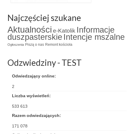
Triduum Św. St. Kostka 2018
Najczęściej szukane
Narodowy Dzień Pamięci “Żołnierzy
Aktualności
Wyklętych” 2018
Informacje
e-Katolik
duszpasterskie
Intencje mszalne
Galerie 2017
Piszą o nas
Remont kościoła
Ogłoszenia
Remont plebanii 2017
Odzwiedziny - TEST
Wprowadzenie nowego Proboszcza
Odwiedzający online:
Imieniny kapłana
2
Kancelaria
Liczba wyświetleń:
Zaprzyjaźnione strony
533 613
Kontakt
Razem odwiedzających:
POMOC PSYCHOTERAPEUTY
171 078