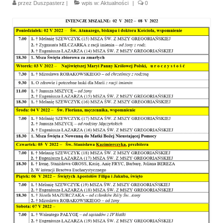
przez
Duszpasterz
|
wpis w:
Aktualności
|
0
Parafia
Historia
Duszpasterze
Nasz patron
Kościół Rektoracki
Vademecum
Wspólnoty parafialne
Katecheza parafialna
Niezbędnik Katolika
Kaplica Adoracji
Pracownicy