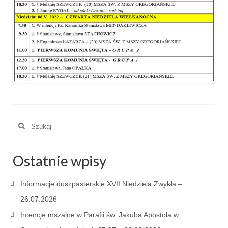
e-Katolik
Nabożeństwa
Nabożeństwa różne
Pogrzeb katolicki
Sakramenty
Sakrament chrztu
Szuklaj
Sakrament eucharystii
w:
Sakrament bierzmowania
Ostatnie wpisy
Sakrament pojednania
Informacje duszpasterskie XVII Niedziela Zwykła –
Sakrament małżeństwa
26.07.2026
Intencje mszalne w Parafii św. Jakuba Apostoła w
Sakrament kapłaństwa