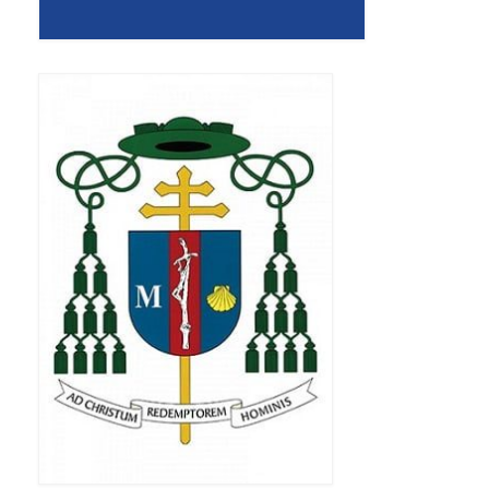
Apostoła w Częstochowie 2019
Imieniny Ks. Proboszcza 2019
Narodowy Dzień Pamięci “Żołnierzy
Wyklętych” 2019
Pielęgnacja drzew
Nasza parafia z lotu ptaka
Stare fotografie
Galerie 2018
Pasterka 2018
Remont kościoła
100 lecie Niepodległości
Bal Wszystkich Świętych 2018