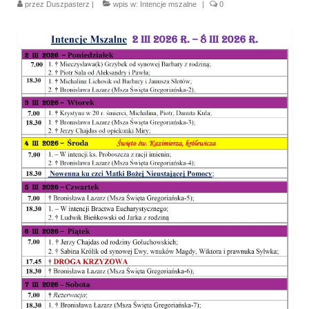
przez
Duszpasterz
|
wpis w:
Intencje mszalne
|
0
Parafia
Historia
Duszpasterze
Nasz patron
Kościół Rektoracki
Vademecum
Wspólnoty parafialne
Katecheza parafialna
Niezbędnik Katolika
Kaplica Adoracji
Pracownicy