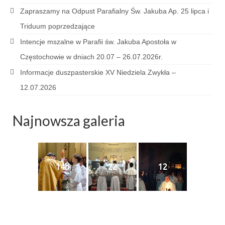
Sakrament namaszczenia chorych
Zapraszamy na Odpust Parafialny Św. Jakuba Ap. 25 lipca i
Triduum poprzedzające
Galeria
Intencje mszalne w Parafii św. Jakuba Apostoła w
Galerie 2026
Częstochowie w dniach 20.07 – 26.07.2026r.
Niedziela Palmowa 29.03.2026
Informacje duszpasterskie XV Niedziela Zwykła –
12.07.2026
Wielki Czwartek 02.04.2026
Wielki Piątek 03.04.2026
Najnowsza galeria
Wielka Sobota 04.04.2026
Godzina Miłosierdzia 12.04.2026
14b
22
12
Galerie 2025
Pożegnanie Ks. Mateusza 29.06.2025
Zakończenie Oktawy Bożego Ciała
26.06.2025