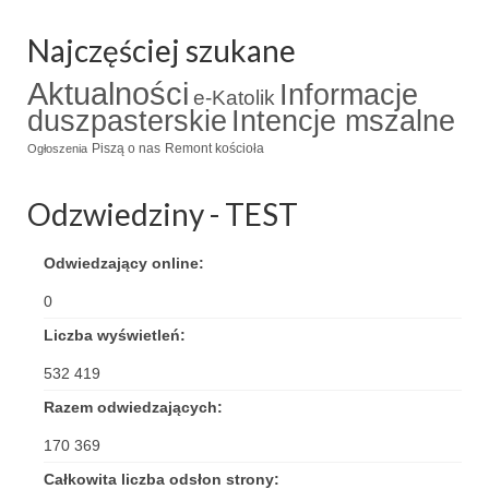
Triduum Św. St. Kostka 2018
Najczęściej szukane
Narodowy Dzień Pamięci “Żołnierzy
Aktualności
Informacje
e-Katolik
Wyklętych” 2018
duszpasterskie
Intencje mszalne
Galerie 2017
Piszą o nas
Remont kościoła
Ogłoszenia
Remont plebanii 2017
Odzwiedziny - TEST
Wprowadzenie nowego Proboszcza
Odwiedzający online:
Imieniny kapłana
0
Kancelaria
Liczba wyświetleń:
Zaprzyjaźnione strony
532 419
Razem odwiedzających:
Kontakt
170 369
POMOC PSYCHOTERAPEUTY
Całkowita liczba odsłon strony: