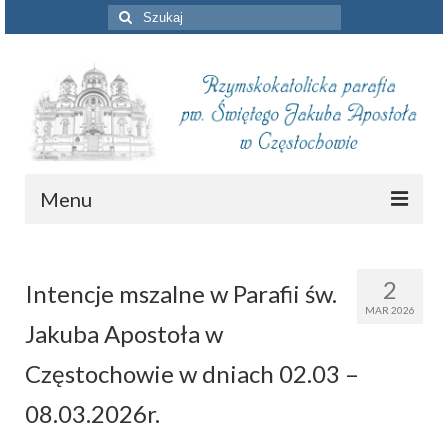
Szuklaj
w:
Menu
Aktualności
2
Intencje mszalne w Parafii św.
Intencje mszalne
MAR 2026
Jakuba Apostoła w
Informacje duszpasterskie
Częstochowie w dniach 02.03 –
Piszą o nas
08.03.2026r.
Remont kościoła