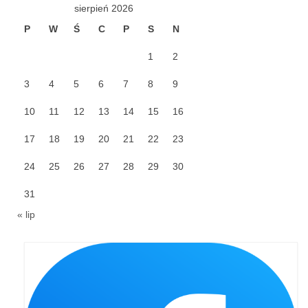
sierpień 2026
Galerie 2024
P
W
Ś
C
P
S
N
Niedziela Palmowa 24.03.2024
1
2
Wigilia Paschalna 30.03.2024
3
4
5
6
7
8
9
Odpust 2024
10
11
12
13
14
15
16
17
18
19
20
21
22
23
Galerie 2023
24
25
26
27
28
29
30
Bierzmowanie 27.11.2023
31
Odpust 2023
« lip
Zakończenie oktawy 2023
Niedziela Palmowa 2023
Galerie 2022