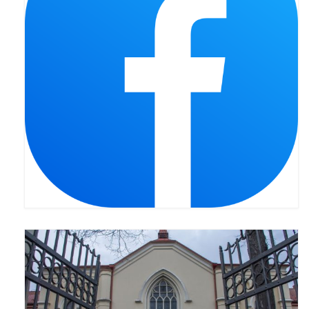
Pasterka 2022
Bierzmowanie 24.10.2022r.
Odpust 2022
Złoty Jubileusz
Pierwsza Komunia Św. – Gr 1
Pierwsza Komunia Św. – Gr 2
Galerie 2021
Pasterka 2021
Odpust 2021
Kościół Stacyjny Wielkiego Postu 2021
Pierwsza Komunia Święta