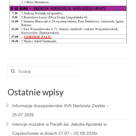
e-Katolik
Nabożeństwa
Nabożeństwa różne
Pogrzeb katolicki
Sakramenty
Sakrament chrztu
Szuklaj
w:
Sakrament eucharystii
Ostatnie wpisy
Sakrament bierzmowania
Sakrament pojednania
Informacje duszpasterskie XVII Niedziela Zwykła –
26.07.2026
Sakrament małżeństwa
Intencje mszalne w Parafii św. Jakuba Apostoła w
Sakrament kapłaństwa
Częstochowie w dniach 27.07 – 02.08.2026r.