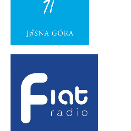
Pasterka 2019
Triduum St. Kostka 2019
Posługa Siostry Elekty
Uroczystość Św. Jakuba Ap 2019
Boże Ciało – 20 czerwca 2019
Pierwsza Komunia Święta 2019
Imieniny Ks Kanonika
Wigilia Paschalna 2019
Wielki Piątek 2019
Wielki Czwartek 2019
Droga Krzyżowa w parafii św. Jakuba