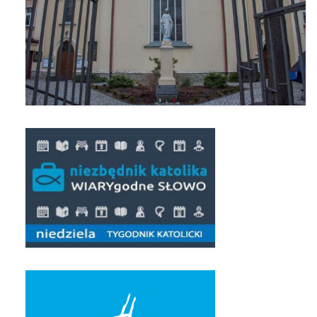
Pierwsza Komunia Święta – Grupa 1
Pierwsza Komunia Święta – Grupa 2
Pierwsza Komunia Święta – Grupa 3
Boże Ciało
Galerie 2020
Uroczystość Św. Jakuba Apostoła 2020
Wizytacja Kanoniczna 21.06.2020
Boże Ciało 2020
GODZINA ŚWIĘTA W ŚWIĘTO
MIŁOSIERDZIA BOŻEGO
Opłatek Wspólnot Parafialnych
Galerie 2019