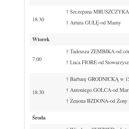
† Szczepana MRUSZCZYKA-o
18:30
† Artura GUŁĘ-od Mamy
Wtorek
† Tadeusza ZEMBIKA-od córk
7:00
† Luca FIORE-od Stowarzys
† Barbarę GRODNICKĄ w 15.
† Antoniego GOLCA-od Mar
18:30
† Zenona BZDONA-od Żony i
Środa