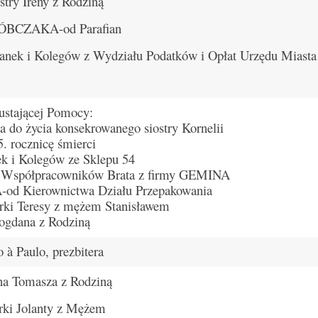
try Ireny z Rodziną
AKÓBCZAKA-od Parafian
nek i Kolegów z Wydziału Podatków i Opłat Urzędu Miasta
ustającej Pomocy:
a do życia konsekrowanego siostry Kornelii
 rocznicę śmierci
 i Kolegów ze Sklepu 54
Współpracowników Brata z firmy GEMINA
d Kierownictwa Działu Przepakowania
rki Teresy z mężem Stanisławem
ogdana z Rodziną
à Paulo, prezbitera
a Tomasza z Rodziną
ki Jolanty z Mężem