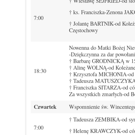
† Wiesławę SEJFRIED-od sios
† ks. Franciszka-Zenona J
7:00
† Jolantę BARTNIK-od Koleża
Częstochowy
Nowenna do Matki Bożej Nie
-Dziękczynna za dar powołani
† Barbarę GRODNICKĄ w 15.
† Alinę WOLNĄ-od Koleżanek
18:30
† Krzysztofa MICHONIA-od 
† Tadeusza MATUSZCZYKA-o
† Franciszka SITARZA-od có
Za wszystkich zmarłych-od B
Czwartek
Wspomnienie św. Wincentego 
† Tadeusza ZEMBIKA-od syn
7:00
† Helenę KRAWCZYK-od cór