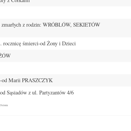
, zmarłych z rodzin: WRÓBLÓW, SEKIETÓW
ocznicę śmierci-od Żony i Dzieci
ŁUŻÓW
-od Marii PRASZCZYK
Sąsiadów z ul. Partyzantów 4/6
ochowa