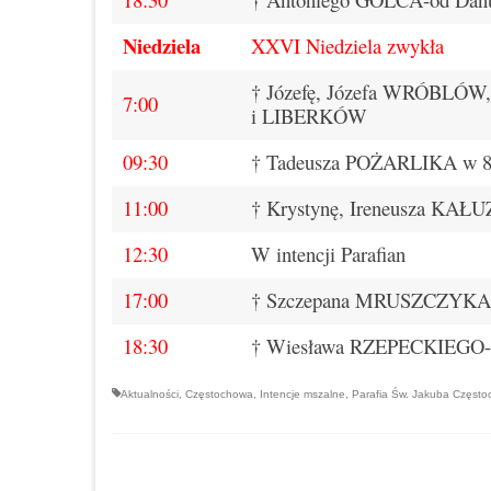
Niedziela
XXVI Niedziela zwykła
† Józefę, Józefa WRÓBLÓW
7:00
i LIBERKÓW
09:30
† Tadeusza POŻARLIKA w 8. r
11:00
† Krystynę, Ireneusza KA
12:30
W intencji Parafian
17:00
† Szczepana MRUSZCZYKA
18:30
† Wiesława RZEPECKIEGO-od 
Aktualności
,
Częstochowa
,
Intencje mszalne
,
Parafia Św. Jakuba Częst