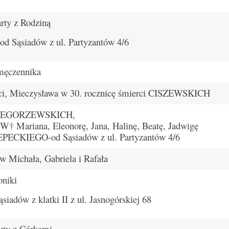
rty z Rodziną
Sąsiadów z ul. Partyzantów 4/6
męczennika
rci, Mieczysława w 30. rocznicę śmierci CISZEWSKICH
GRZEGORZEWSKICH,
 Mariana, Eleonorę, Jana, Halinę, Beatę, Jadwigę
CKIEGO-od Sąsiadów z ul. Partyzantów 4/6
w Michała, Gabriela i Rafała
niki
siadów z klatki II z ul. Jasnogórskiej 68
ty z Córkami