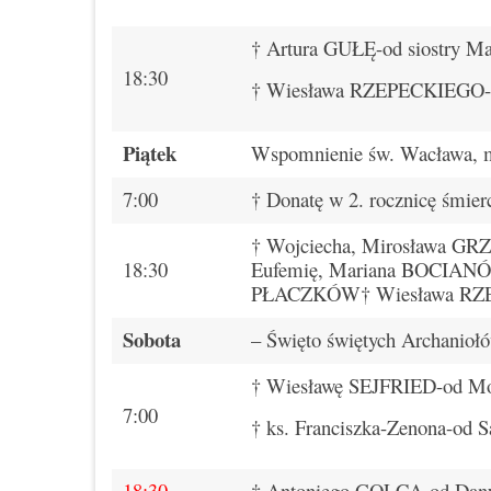
† Artura GUŁĘ-od siostry Ma
18:30
† Wiesława RZEPECKIEGO-od 
Piątek
Wspomnienie św. Wacława, 
7:00
† Donatę w 2. rocznicę śmie
† Wojciecha, Mirosława 
18:30
Eufemię, Mariana BOCIANÓW†
PŁACZKÓW† Wiesława RZEPE
Sobota
– Święto świętych Archaniołó
† Wiesławę SEJFRIED-od Mo
7:00
† ks. Franciszka-Zenona-od Są
18:30
† Antoniego GOLCA-od Danu