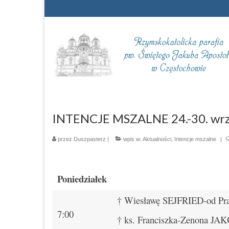
INTENCJE MSZALNE 24.-30. wrz
przez
Duszpasterz
|
wpis w:
Aktualności
,
Intencje mszalne
|
Poniedziałek
† Wiesławę SEJFRIED-od P
7:00
† ks. Franciszka-Zenona JAK