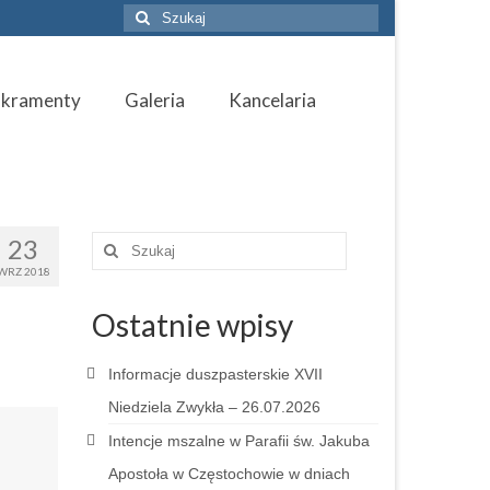
Szuklaj
w:
akramenty
Galeria
Kancelaria
23
Szuklaj
w:
WRZ 2018
Ostatnie wpisy
Informacje duszpasterskie XVII
Niedziela Zwykła – 26.07.2026
Intencje mszalne w Parafii św. Jakuba
Apostoła w Częstochowie w dniach