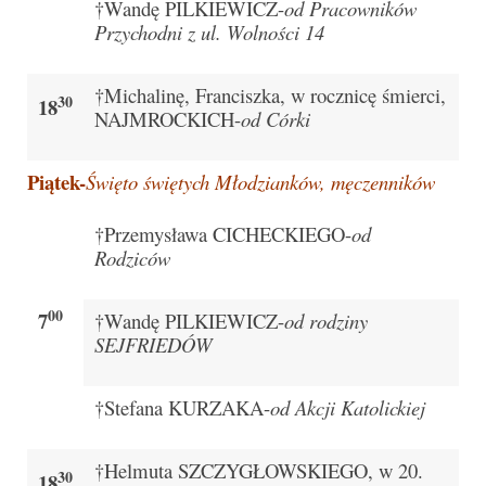
Pasterka 2022
†Wandę PILKIEWICZ-
od Pracowników
Przychodni z ul. Wolności 14
Bierzmowanie 24.10.2022r.
Odpust 2022
†Michalinę, Franciszka, w rocznicę śmierci,
30
18
NAJMROCKICH-
od Córki
Złoty Jubileusz
Piątek-
Święto świętych Młodzianków, męczenników
Pierwsza Komunia Św. – Gr 1
Pierwsza Komunia Św. – Gr 2
†Przemysława CICHECKIEGO-
od
Rodziców
Galerie 2021
Pasterka 2021
00
7
†Wandę PILKIEWICZ-
od rodziny
SEJFRIEDÓW
Odpust 2021
Kościół Stacyjny Wielkiego Postu 2021
†Stefana KURZAKA-
od Akcji Katolickiej
Pierwsza Komunia Święta
†Helmuta SZCZYGŁOWSKIEGO, w 20.
30
18