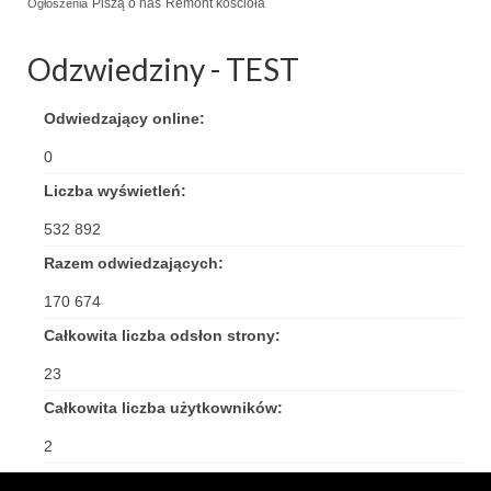
Piszą o nas
Remont kościoła
Ogłoszenia
Odzwiedziny - TEST
Odwiedzający online:
0
Liczba wyświetleń:
532 892
Razem odwiedzających:
170 674
Całkowita liczba odsłon strony:
23
Całkowita liczba użytkowników:
2