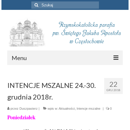
Szuklaj
w:
Menu
Aktualności
22
INTENCJE MSZALNE 24.-30.
Intencje mszalne
GRU 2018
grudnia 2018r.
Informacje duszpasterskie
Piszą o nas
przez
Duszpasterz
|
wpis w:
Aktualności
,
Intencje mszalne
|
0
Poniedziałek
Remont kościoła