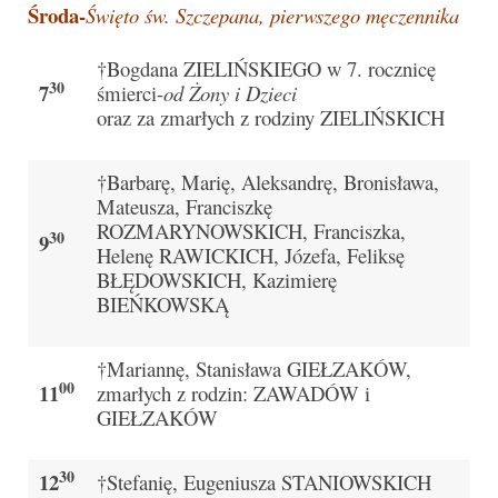
Środa-
Święto św. Szczepana, pierwszego męczennika
Sakrament namaszczenia chorych
Galeria
†Bogdana ZIELIŃSKIEGO w 7. rocznicę
30
7
śmierci-
od Żony i Dzieci
Galerie 2026
oraz za zmarłych z rodziny ZIELIŃSKICH
Niedziela Palmowa 29.03.2026
†Barbarę, Marię, Aleksandrę, Bronisława,
Wielki Czwartek 02.04.2026
Mateusza, Franciszkę
ROZMARYNOWSKICH, Franciszka,
30
9
Wielki Piątek 03.04.2026
Helenę RAWICKICH, Józefa, Feliksę
BŁĘDOWSKICH, Kazimierę
Wielka Sobota 04.04.2026
BIEŃKOWSKĄ
Godzina Miłosierdzia 12.04.2026
†Mariannę, Stanisława GIEŁZAKÓW,
Galerie 2025
00
11
zmarłych z rodzin: ZAWADÓW i
GIEŁZAKÓW
Pożegnanie Ks. Mateusza 29.06.2025
Zakończenie Oktawy Bożego Ciała
30
12
†Stefanię, Eugeniusza STANIOWSKICH
26.06.2025