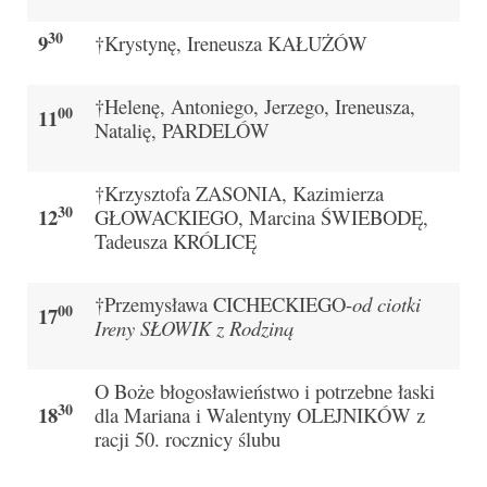
e-Katolik
30
9
†Krystynę, Ireneusza KAŁUŻÓW
Nabożeństwa
†Helenę, Antoniego, Jerzego, Ireneusza,
Nabożeństwa różne
00
11
Natalię, PARDELÓW
Pogrzeb katolicki
†Krzysztofa ZASONIA, Kazimierza
Sakramenty
30
12
GŁOWACKIEGO, Marcina ŚWIEBODĘ,
Sakrament chrztu
Tadeusza KRÓLICĘ
Sakrament eucharystii
†Przemysława CICHECKIEGO-
od ciotki
00
17
Ireny SŁOWIK z Rodziną
Sakrament bierzmowania
Sakrament pojednania
O Boże błogosławieństwo i potrzebne łaski
30
18
dla Mariana i Walentyny OLEJNIKÓW z
Sakrament małżeństwa
racji 50. rocznicy ślubu
Sakrament kapłaństwa