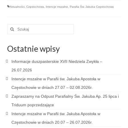
Apostoła w Częstochowie 2019
Aktualności
,
Częstochowa
,
Intencje mszalne
,
Parafia Św. Jakuba Częstochowa
Imieniny Ks. Proboszcza 2019
Narodowy Dzień Pamięci “Żołnierzy
Szuklaj
Wyklętych” 2019
w:
Pielęgnacja drzew
Ostatnie wpisy
Nasza parafia z lotu ptaka
Informacje duszpasterskie XVII Niedziela Zwykła –
Stare fotografie
26.07.2026
Galerie 2018
Intencje mszalne w Parafii św. Jakuba Apostoła w
Częstochowie w dniach 27.07 – 02.08.2026r.
Pasterka 2018
Zapraszamy na Odpust Parafialny Św. Jakuba Ap. 25 lipca i
Remont kościoła
Triduum poprzedzające
100 lecie Niepodległości
Intencje mszalne w Parafii św. Jakuba Apostoła w
Częstochowie w dniach 20.07 – 26.07.2026r.
Bal Wszystkich Świętych 2018