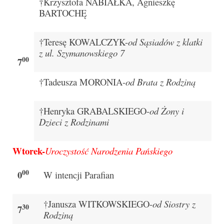
†Krzysztofa NABIAŁKA, Agnieszkę
Parafia
BARTOCHĘ
Historia
†Teresę KOWALCZYK-
od Sąsiadów z klatki
Duszpasterze
z ul. Szymanowskiego 7
00
7
Nasz patron
†Tadeusza MORONIA-
od Brata z Rodziną
Kościół Rektoracki
Vademecum
†Henryka GRABALSKIEGO-
od Żony i
Dzieci z Rodzinami
Wspólnoty parafialne
Wtorek-
Katecheza parafialna
Uroczystość Narodzenia Pańskiego
Niezbędnik Katolika
00
0
W intencji Parafian
Kaplica Adoracji
†Janusza WITKOWSKIEGO-
od Siostry z
30
7
Pracownicy
Rodziną