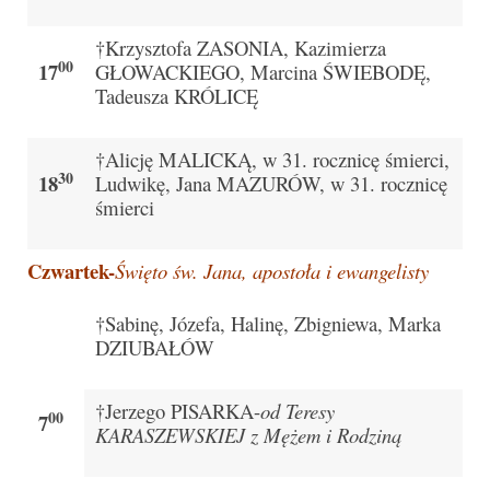
Galerie 2024
†Krzysztofa ZASONIA, Kazimierza
00
17
GŁOWACKIEGO, Marcina ŚWIEBODĘ,
Niedziela Palmowa 24.03.2024
Tadeusza KRÓLICĘ
Wigilia Paschalna 30.03.2024
†Alicję MALICKĄ, w 31. rocznicę śmierci,
30
Odpust 2024
18
Ludwikę, Jana MAZURÓW, w 31. rocznicę
śmierci
Galerie 2023
Czwartek-
Bierzmowanie 27.11.2023
Święto św. Jana, apostoła i ewangelisty
Odpust 2023
†Sabinę, Józefa, Halinę, Zbigniewa, Marka
DZIUBAŁÓW
Zakończenie oktawy 2023
Niedziela Palmowa 2023
†Jerzego PISARKA-
od Teresy
00
7
KARASZEWSKIEJ z Mężem i Rodziną
Galerie 2022