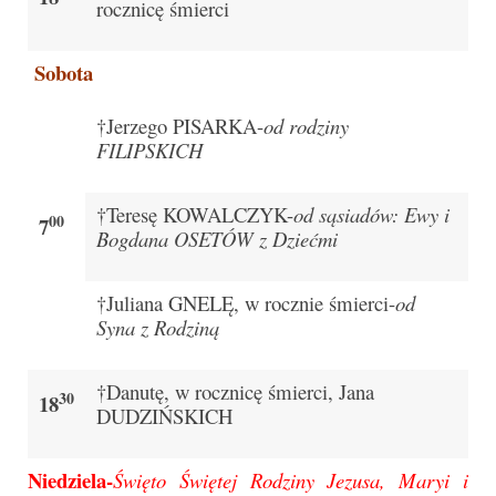
rocznicę śmierci
Pierwsza Komunia Święta – Grupa 1
Pierwsza Komunia Święta – Grupa 2
Sobota
Pierwsza Komunia Święta – Grupa 3
†Jerzego PISARKA-
od rodziny
Boże Ciało
FILIPSKICH
Galerie 2020
†Teresę KOWALCZYK-
od sąsiadów: Ewy i
00
7
Uroczystość Św. Jakuba Apostoła 2020
Bogdana OSETÓW z Dziećmi
Wizytacja Kanoniczna 21.06.2020
†Juliana GNELĘ, w rocznie śmierci-
od
Boże Ciało 2020
Syna z Rodziną
GODZINA ŚWIĘTA W ŚWIĘTO
†Danutę, w rocznicę śmierci, Jana
MIŁOSIERDZIA BOŻEGO
30
18
DUDZIŃSKICH
Opłatek Wspólnot Parafialnych
Niedziela-
Święto Świętej Rodziny Jezusa, Maryi i
Galerie 2019