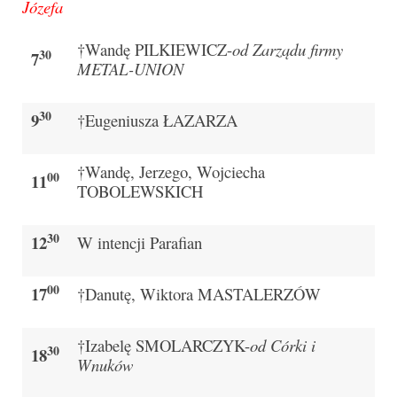
Józefa
Pasterka 2019
†Wandę PILKIEWICZ-
od Zarządu firmy
30
7
Triduum St. Kostka 2019
METAL-UNION
Posługa Siostry Elekty
30
9
†Eugeniusza ŁAZARZA
Uroczystość Św. Jakuba Ap 2019
†Wandę, Jerzego, Wojciecha
Boże Ciało – 20 czerwca 2019
00
11
TOBOLEWSKICH
Pierwsza Komunia Święta 2019
30
12
W intencji Parafian
Imieniny Ks Kanonika
Wigilia Paschalna 2019
00
17
†Danutę, Wiktora MASTALERZÓW
Wielki Piątek 2019
†Izabelę SMOLARCZYK-
od Córki i
30
18
Wielki Czwartek 2019
Wnuków
Droga Krzyżowa w parafii św. Jakuba