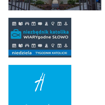
Pierwsza Komunia Święta – Grupa 1
Pierwsza Komunia Święta – Grupa 2
Pierwsza Komunia Święta – Grupa 3
Boże Ciało
Galerie 2020
Uroczystość Św. Jakuba Apostoła 2020
Wizytacja Kanoniczna 21.06.2020
Boże Ciało 2020
GODZINA ŚWIĘTA W ŚWIĘTO
MIŁOSIERDZIA BOŻEGO
Opłatek Wspólnot Parafialnych
Galerie 2019