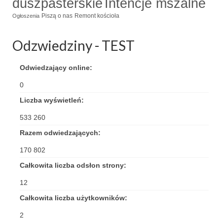
duszpasterskie
Intencje mszalne
Triduum Św. St. Kostka 2018
Piszą o nas
Remont kościoła
Ogłoszenia
Narodowy Dzień Pamięci “Żołnierzy
Odzwiedziny - TEST
Wyklętych” 2018
Galerie 2017
Odwiedzający online:
0
Remont plebanii 2017
Liczba wyświetleń:
Wprowadzenie nowego Proboszcza
533 260
Imieniny kapłana
Razem odwiedzających:
Kancelaria
170 802
Całkowita liczba odsłon strony:
Zaprzyjaźnione strony
12
Kontakt
Całkowita liczba użytkowników:
POMOC PSYCHOTERAPEUTY
2