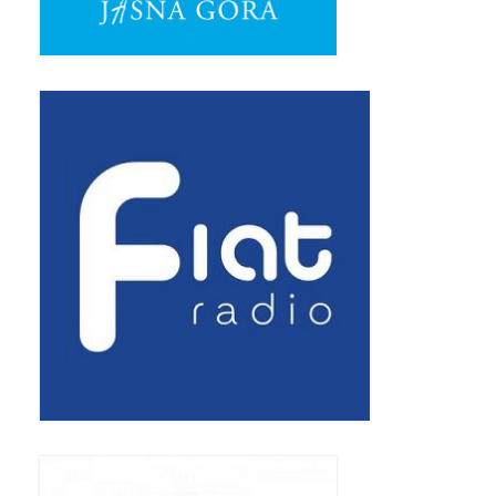
Pasterka 2019
Triduum St. Kostka 2019
Posługa Siostry Elekty
Uroczystość Św. Jakuba Ap 2019
Boże Ciało – 20 czerwca 2019
Pierwsza Komunia Święta 2019
Imieniny Ks Kanonika
Wigilia Paschalna 2019
Wielki Piątek 2019
Wielki Czwartek 2019
Droga Krzyżowa w parafii św. Jakuba