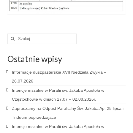
e-Katolik
Nabożeństwa
Nabożeństwa różne
Szuklaj
Pogrzeb katolicki
w:
Sakramenty
Ostatnie wpisy
Sakrament chrztu
Informacje duszpasterskie XVII Niedziela Zwykła –
Sakrament eucharystii
26.07.2026
Sakrament bierzmowania
Intencje mszalne w Parafii św. Jakuba Apostoła w
Częstochowie w dniach 27.07 – 02.08.2026r.
Sakrament pojednania
Zapraszamy na Odpust Parafialny Św. Jakuba Ap. 25 lipca i
Sakrament małżeństwa
Triduum poprzedzające
Sakrament kapłaństwa
Intencje mszalne w Parafii św. Jakuba Apostoła w