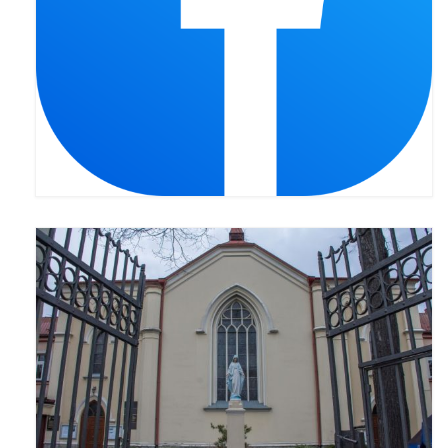
Pasterka 2022
Bierzmowanie 24.10.2022r.
Odpust 2022
Złoty Jubileusz
Pierwsza Komunia Św. – Gr 1
Pierwsza Komunia Św. – Gr 2
Galerie 2021
Pasterka 2021
Odpust 2021
Kościół Stacyjny Wielkiego Postu 2021
Pierwsza Komunia Święta