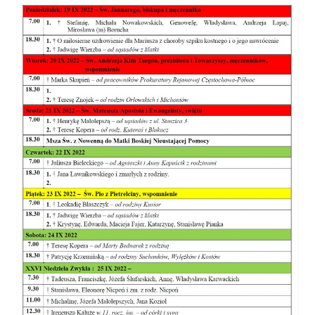
Parafia
Historia
Duszpasterze
Nasz patron
Kościół Rektoracki
Vademecum
Wspólnoty parafialne
Katecheza parafialna
Niezbędnik Katolika
Kaplica Adoracji
Pracownicy