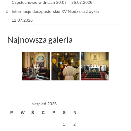
Częstochowie w dniach 20.07 – 26.07.2026r.
Sakrament namaszczenia chorych
Informacje duszpasterskie XV Niedziela Zwykła –
Galeria
12.07.2026
Galerie 2026
Najnowsza galeria
Niedziela Palmowa 29.03.2026
Wielki Czwartek 02.04.2026
Wielki Piątek 03.04.2026
01
7
23a
Wielka Sobota 04.04.2026
Godzina Miłosierdzia 12.04.2026
Galerie 2025
sierpień 2026
Pożegnanie Ks. Mateusza 29.06.2025
P
W
Ś
C
P
S
N
Zakończenie Oktawy Bożego Ciała
1
2
26.06.2025