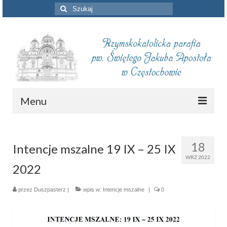
Szuklaj
w:
Menu
Aktualności
18
Intencje mszalne 19 IX – 25 IX
Intencje mszalne
WRZ 2022
2022
Informacje duszpasterskie
Piszą o nas
przez
Duszpasterz
|
wpis w:
Intencje mszalne
|
0
Remont kościoła