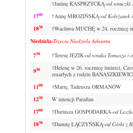
†Janinę KASPRZYCKĄ-
od wnuczki 
00
17
†Annę MROZIŃSKĄ-
od Koleżanek i
30
18
†Wacława MUCHĘ w 24. rocznicę śm
Niedziela-
Trzecia Niedziela Adwentu
30
7
†Teresę JEZIK-
od wnuka Tomasza i o
†Helenę w 26. rocznicę śmierci, C
30
9
zmarłych z rodzin BANASZKIEWI
00
11
†Marię, Tadeusza ORMANÓW
30
12
W intencji Parafian
00
17
†Dariusza GOSPODARKA-
od Lesz
30
18
†Danutę ŁĄCZYŃSKĄ-
od Córki z R