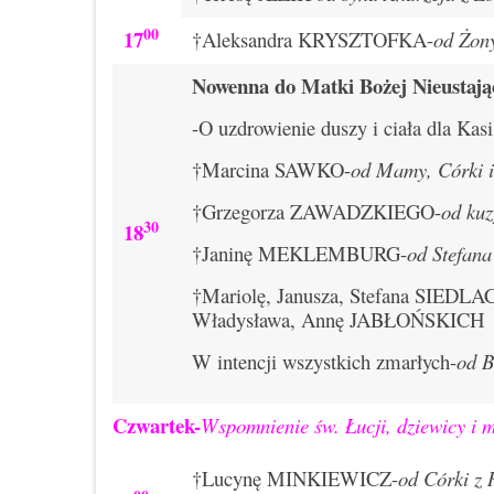
00
17
†Aleksandra KRYSZTOFKA-
od Żon
Nowenna do Matki Bożej Nieustaj
-O uzdrowienie duszy i ciała dla Kasi
†Marcina SAWKO-
od Mamy, Córki i
†Grzegorza ZAWADZKIEGO-
od kuz
30
18
†Janinę MEKLEMBURG-
od Stefan
†Mariolę, Janusza, Stefana SIED
Władysława, Annę JABŁOŃSKICH
W intencji wszystkich zmarłych-
od B
Czwartek-
Wspomnienie św. Łucji, dziewicy i 
†Lucynę MINKIEWICZ-
od Córki z 