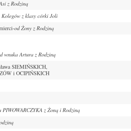
Asi z Rodziną
 Kolegów z klasy córki Joli
ierci-
od Żony z Rodziną
d wnuka Artura z Rodziną
zesława SIEMIŃSKICH,
CZÓW i OCIPIŃSKICH
ka PIWOWARCZYKA z Żoną i Rodziną
odziną