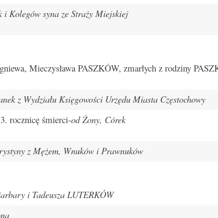
 i Kolegów syna ze Straży Miejskiej
Zbigniewa, Mieczysława PASZKÓW, zmarłych z rodziny PAS
anek z Wydziału Księgowości Urzędu Miasta Częstochowy
rocznicę śmierci-
od Żony, Córek
Krystyny z Mężem, Wnuków i Prawnuków
Barbary i Tadeusza LUTERKÓW
oną