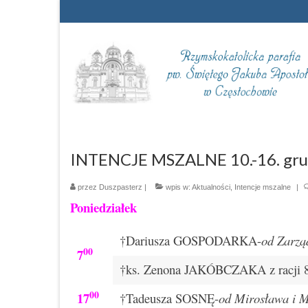
INTENCJE MSZALNE 10.-16. gru
przez
Duszpasterz
|
wpis w:
Aktualności
,
Intencje mszalne
|
Poniedziałek
†Dariusza GOSPODARKA-
od Zarzą
00
7
†ks. Zenona JAKÓBCZAKA z racji 87
00
17
†Tadeusza SOSNĘ-
od Mirosława i