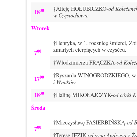
†Alicję HOŁUBICZKO-
od Koleżanek
30
18
w Częstochowie
Wtorek
†Henryka, w 1. rocznicę śmierci, 
zmarłych cierpiących w czyśćcu.
00
7
†Włodzimierza FRĄCZKA-
od Koleż
†Ryszarda WINOGRODZKIEGO, w 3. 
00
17
i Wnuków
30
18
†Halinę MIKOŁAJCZYK-
od córki 
Środa
†Mieczysławę PASIERBIŃSKĄ-
od 
00
7
†Teresę JEZIK-
od syna Andrzeja z Ż