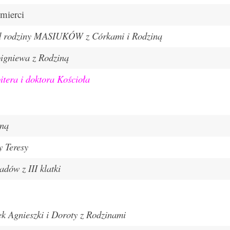
mierci
d rodziny MASIUKÓW z Córkami i Rodziną
igniewa z Rodziną
tera i doktora Kościoła
iną
y Teresy
adów z III klatki
ek Agnieszki i Doroty z Rodzinami