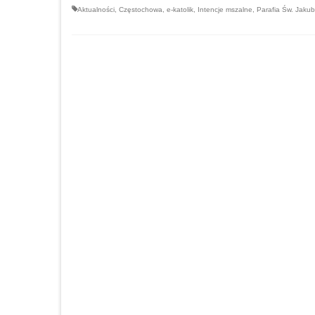
Aktualności
,
Częstochowa
,
e-katolik
,
Intencje mszalne
,
Parafia Św. Jaku