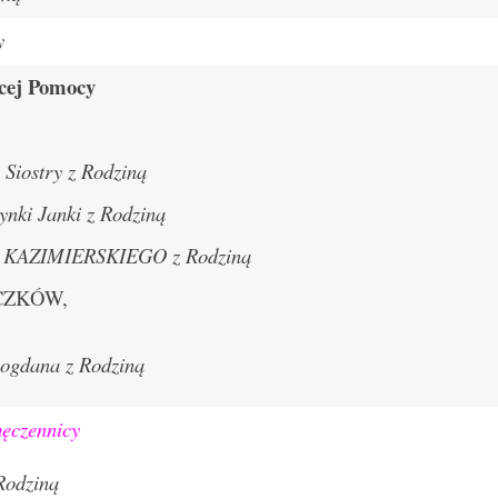
y
ącej Pomocy
 Siostry z Rodziną
ynki Janki z Rodziną
a KAZIMIERSKIEGO z Rodziną
LACZKÓW,
ogdana z Rodziną
męczennicy
Rodziną