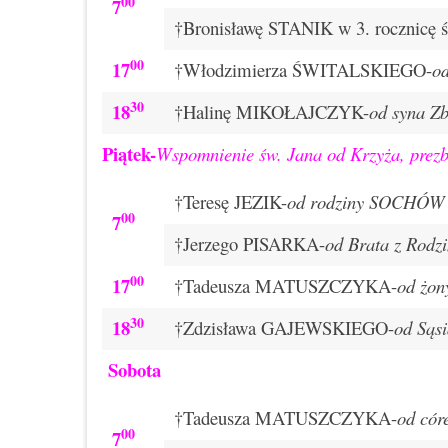
00
7
†Bronisławę STANIK w 3. rocznicę ś
00
17
†Włodzimierza ŚWITALSKIEGO-
o
30
18
†Halinę MIKOŁAJCZYK-
od syna Zb
Piątek-
Wspomnienie św. Jana od Krzyża, prezbi
†Teresę JEZIK-
od rodziny SOCHÓW
00
7
†Jerzego PISARKA-
od Brata z Rodz
00
17
†Tadeusza MATUSZCZYKA-
od żon
30
18
†Zdzisława GAJEWSKIEGO-
od Sąsi
Sobota
†Tadeusza MATUSZCZYKA-
od cór
00
7