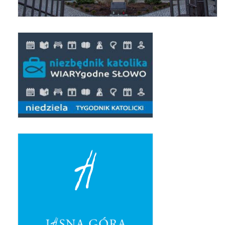
Apostoła w Częstochowie 2019
Imieniny Ks. Proboszcza 2019
Narodowy Dzień Pamięci “Żołnierzy
Wyklętych” 2019
Pielęgnacja drzew
Nasza parafia z lotu ptaka
Stare fotografie
Galerie 2018
Pasterka 2018
Remont kościoła
100 lecie Niepodległości
Bal Wszystkich Świętych 2018