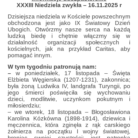
Parafia
XXXIII Niedziela zwykła – 16.11.2025 r
Historia
Dzisiejsza niedziela w Kościele powszechnym
obchodzona jest jako IX Światowy Dzień
Duszpasterze
Ubogich. Otwórzmy nasze serca na każdą
ludzką biedę i chętnie włączmy się w
Nasz patron
działalność organizacji społecznych i
kościelnych, jak na przykład Caritas, aby
Kościół Rektoracki
pomagać innym.
W tym tygodniu patronują nam:
Vademecum
–
w poniedziałek, 17 listopada – Święta
Wspólnoty parafialne
Elżbieta Węgierska (1207-1231), zakonnica;
była żoną Ludwika IV, landgrafa Turyngii, po
Katecheza parafialna
jego śmierci poświęciła się wychowaniu
dzieci, modlitwie, uczynkom pokutnym i
Niezbędnik Katolika
miłosierdziu;
– we wtorek, 18 listopada – Błogosławiona
Kaplica Adoracji
Karolina Kózkówna (1898-1914), dziewica i
męczennica, która zginęła z rąk carskiego
Pracownicy
żołnierza na początku I wojny światowej,
broniąc swojej czystości; jest patronką