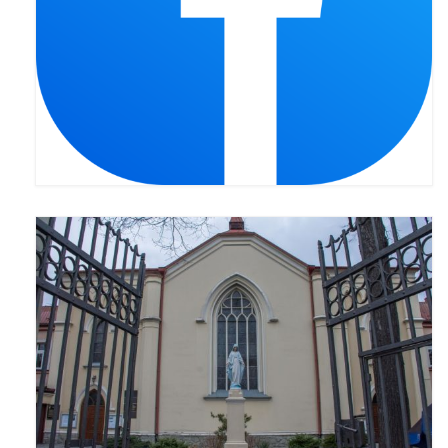
Pasterka 2019
Triduum St. Kostka 2019
Posługa Siostry Elekty
Uroczystość Św. Jakuba Ap 2019
Boże Ciało – 20 czerwca 2019
Pierwsza Komunia Święta 2019
Imieniny Ks Kanonika
Wigilia Paschalna 2019
Wielki Piątek 2019
Wielki Czwartek 2019
Droga Krzyżowa w parafii św. Jakuba