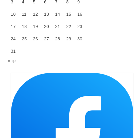
Pierwsza Komunia Święta – Grupa 1
3
4
5
6
7
8
9
Pierwsza Komunia Święta – Grupa 2
10
11
12
13
14
15
16
Pierwsza Komunia Święta – Grupa 3
17
18
19
20
21
22
23
24
25
Boże Ciało
26
27
28
29
30
31
Galerie 2020
« lip
Uroczystość Św. Jakuba Apostoła 2020
Wizytacja Kanoniczna 21.06.2020
Boże Ciało 2020
GODZINA ŚWIĘTA W ŚWIĘTO
MIŁOSIERDZIA BOŻEGO
Opłatek Wspólnot Parafialnych
Galerie 2019