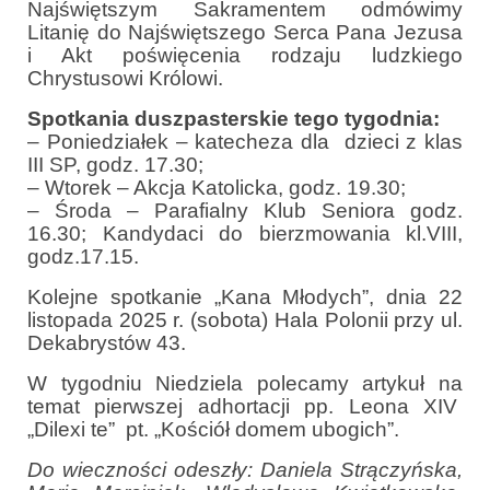
Najświętszym Sakramentem odmówimy
Sakrament namaszczenia chorych
Litanię do Najświętszego Serca Pana Jezusa
i Akt poświęcenia rodzaju ludzkiego
Galeria
Chrystusowi Królowi.
Galerie 2026
Spotkania duszpasterskie tego tygodnia:
– Poniedziałek – katecheza dla dzieci z klas
Niedziela Palmowa 29.03.2026
III SP, godz. 17.30;
–
Wtorek – Akcja Katolicka, godz. 19.30;
Wielki Czwartek 02.04.2026
– Środa – Parafialny Klub Seniora godz.
16.30; Kandydaci do bierzmowania kl.VIII,
Wielki Piątek 03.04.2026
godz.17.15.
Wielka Sobota 04.04.2026
Kolejne spotkanie „Kana Młodych”, dnia 22
listopada 2025 r. (sobota) Hala Polonii przy ul.
Godzina Miłosierdzia 12.04.2026
Dekabrystów 43.
Galerie 2025
W tygodniu Niedziela polecamy artykuł na
temat pierwszej adhortacji pp. Leona XIV
Pożegnanie Ks. Mateusza 29.06.2025
„Dilexi te” pt. „Kościół domem ubogich”.
Zakończenie Oktawy Bożego Ciała
Do wieczności odeszły: Daniela Strączyńska,
26.06.2025