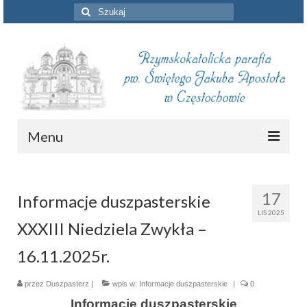
Szuklaj
w:
Menu
Aktualności
17
Informacje duszpasterskie
Intencje mszalne
LIS 2025
XXXIII Niedziela Zwykła –
Informacje duszpasterskie
16.11.2025r.
Piszą o nas
przez
Duszpasterz
Remont kościoła
|
wpis w:
Informacje duszpasterskie
|
0
Informacje duszpasterskie