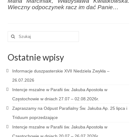
Maria Marciniak, Władysława Kwiatkowska.
Wieczny odpoczynek racz im dać Panie…
Galerie 2024
Niedziela Palmowa 24.03.2024
Szuklaj
Wigilia Paschalna 30.03.2024
w:
Odpust 2024
Ostatnie wpisy
Galerie 2023
Informacje duszpasterskie XVII Niedziela Zwykła –
Bierzmowanie 27.11.2023
26.07.2026
Odpust 2023
Intencje mszalne w Parafii św. Jakuba Apostoła w
Częstochowie w dniach 27.07 – 02.08.2026r.
Zakończenie oktawy 2023
Zapraszamy na Odpust Parafialny Św. Jakuba Ap. 25 lipca i
Niedziela Palmowa 2023
Triduum poprzedzające
Galerie 2022
Intencje mszalne w Parafii św. Jakuba Apostoła w
Częstochowie w dniach 20.07 – 26.07.2026r.