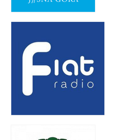
Triduum Św. St. Kostka 2018
Narodowy Dzień Pamięci “Żołnierzy
Wyklętych” 2018
Galerie 2017
Remont plebanii 2017
Wprowadzenie nowego Proboszcza
Imieniny kapłana
Kancelaria
Zaprzyjaźnione strony
Kontakt
POMOC PSYCHOTERAPEUTY