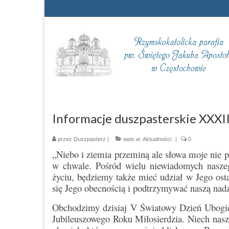
Informacje duszpasterskie XXXII
przez
Duszpasterz
|
wpis w:
Aktualności
|
0
„Niebo i ziemia przeminą ale słowa moje nie p
w chwale. Pośród wielu niewiadomych nasze
życiu, będziemy także mieć udział w Jego os
się Jego obecnością i podtrzymywać naszą nadz
Obchodzimy dzisiaj V Światowy Dzień Ubogich
Jubileuszowego Roku Miłosierdzia. Niech nasze