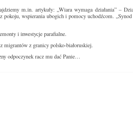
dziemy m.in. artykuły: „Wiara wymaga działania” – Dzia
z pokoju, wspierania ubogich i pomocy uchodźcom. „Synod n
emonty i inwestycje parafialne.
z migrantów z granicy polsko-białoruskiej.
eczny odpoczynek racz mu dać Panie…