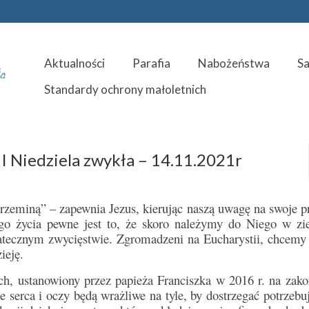
Aktualności
Parafia
Nabożeństwa
S
Standardy ochrony małoletnich
I Niedziela zwykła – 14.11.2021r
rzeminą” – zapewnia Jezus, kierując naszą uwagę na swoje p
go życia pewne jest to, że skoro należymy do Niego w z
tatecznym zwycięstwie. Zgromadzeni na Eucharystii, chcemy
ieję.
, ustanowiony przez papieża Franciszka w 2016 r. na zako
 serca i oczy będą wrażliwe na tyle, by dostrzegać potrzebu