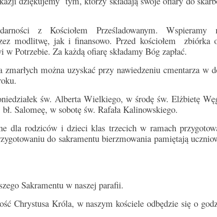
okazji dziękujemy tym, którzy składają swoje ofiary do skar
idarności z Kościołem Prześladowanym. Wspieramy n
rzez modlitwę, jak i finansowo. Przed kościołem zbiórka o
 w Potrzebie. Za każdą ofiarę składamy Bóg zapłać.
t za zmarłych można uzyskać przy nawiedzeniu cmentarza w d
roku.
iedziałek św. Alberta Wielkiego, w środę św. Elżbietę Węg
bł. Salomeę, w sobotę św. Rafała Kalinowskiego.
e dla rodziców i dzieci klas trzecich w ramach przygotow
rzygotowaniu do sakramentu bierzmowania pamiętają uczniow
zego Sakramentu w naszej parafii.
tość Chrystusa Króla, w naszym kościele odbędzie się o god