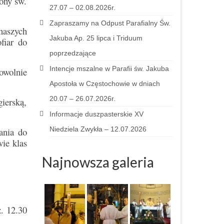
bony św.
27.07 – 02.08.2026r.
Zapraszamy na Odpust Parafialny Św.
aszych
Jakuba Ap. 25 lipca i Triduum
fiar do
poprzedzające
Intencje mszalne w Parafii św. Jakuba
owolnie
Apostoła w Częstochowie w dniach
20.07 – 26.07.2026r.
ierską,
Informacje duszpasterskie XV
Niedziela Zwykła – 12.07.2026
ania do
ie klas
Najnowsza galeria
z. 12.30