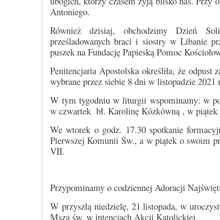
ubogich, którzy czasem żyją blisko nas. Przy 
Antoniego.
Również dzisiaj, obchodzimy Dzień Sol
prześladowanych braci i siostry w Libanie p
puszek na Fundację Papieską Pomoc Kościołowi
Penitencjaria Apostolska określiła, że odpus
wybrane przez siebie 8 dni w listopadzie 2021 
W tym tygodniu w liturgii wspominamy: w pon
w czwartek bł. Karolinę Kózkówną , w piątek 
We wtorek o godz. 17.30 spotkanie formacyjn
Pierwszej Komunii Św., a w piątek o swoim p
VII.
Przypominamy o codziennej Adoracji Najświęts
W przyszłą niedzielę, 21 listopada, w uroczys
Msza św. w intencjach Akcji Katolickiej.