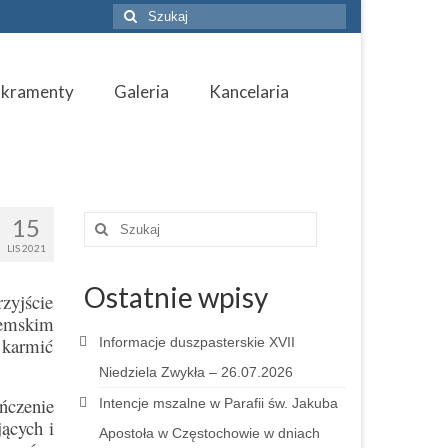
Szuklaj
w:
akramenty
Galeria
Kancelaria
15
Szuklaj
w:
LIS 2021
Ostatnie wpisy
rzyjście
iemskim
 karmić
Informacje duszpasterskie XVII
Niedziela Zwykła – 26.07.2026
ńczenie
Intencje mszalne w Parafii św. Jakuba
jących i
Apostoła w Częstochowie w dniach