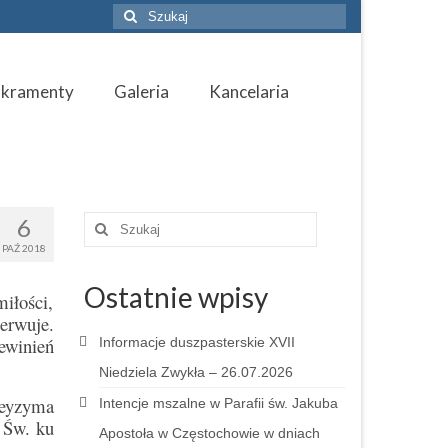
Szuklaj
w:
akramenty
Galeria
Kancelaria
6
Szuklaj
w:
PAŹ 2018
Ostatnie wpisy
iłości,
erwuje.
ewinień
Informacje duszpasterskie XVII
Niedziela Zwykła – 26.07.2026
Beyzyma
Intencje mszalne w Parafii św. Jakuba
 Św. ku
Apostoła w Częstochowie w dniach