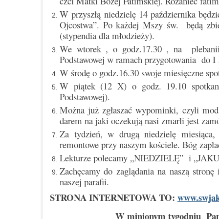
czci Matki Bożej Fatimskiej. Różaniec fatim
W przyszłą niedzielę 14 października będ
Ojcostwa”. Po każdej Mszy św. będą zbie
(stypendia dla młodzieży).
We wtorek , o godz.17.30 , na plebanii
Podstawowej w ramach przygotowania do I
W środę o godz.16.30 swoje miesięczne spo
W piątek (12 X) o godz. 19.10 spotkani
Podstawowej).
Można już zgłaszać wypominki, czyli mod
darem na jaki oczekują nasi zmarli jest zam
Za tydzień, w drugą niedzielę miesiąca,
remontowe przy naszym kościele. Bóg zapłać 
Lekturze polecamy „NIEDZIELĘ” i „J
Zachęcamy do zaglądania na naszą stronę 
naszej parafii.
STRONA INTERNETOWA TO:
www.swjak
W minionym tygodniu Pan 