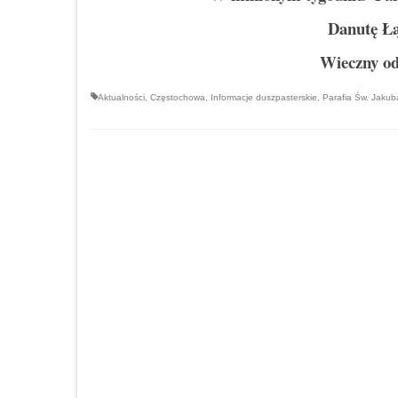
Danutę Łą
Wieczny o
Aktualności
,
Częstochowa
,
Informacje duszpasterskie
,
Parafia Św. Jaku