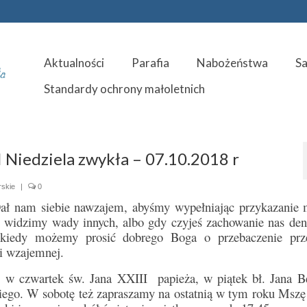
Aktualności
Parafia
Nabożeństwa
S
Standardy ochrony małoletnich
 Niedziela zwykła – 07.10.2018 r
rskie
|
0
Dał nam siebie nawzajem, abyśmy wypełniając przykazanie m
y widzimy wady innych, albo gdy czyjeś zachowanie nas den
 kiedy możemy prosić dobrego Boga o przebaczenie prz
i wzajemnej.
: w czwartek św. Jana XXIII papieża, w piątek bł. Jana 
kiego. W sobotę też zapraszamy na ostatnią w tym roku Mszę