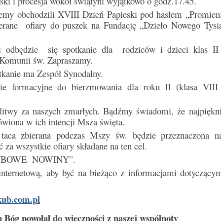
ski i procesja wokół świątyni wyjątkowo o godz.17.45.
ziemy obchodzili XVIII Dzień Papieski pod hasłem „Promien
rane ofiary do puszek na Fundację „Dzieło Nowego Tysią
 odbędzie się spotkanie dla rodziców i dzieci klas II
 Komunii św. Zapraszamy.
tkanie ma Zespół Synodalny.
e formacyjne do bierzmowania dla roku II (klasa VIII
litwy za naszych zmarłych. Bądźmy świadomi, że najpiękn
ówiona w ich intencji Msza święta.
 taca zbierana podczas Mszy św. będzie przeznaczona n
za wszystkie ofiary składane na ten cel.
AKUBOWE NOWINY”.
internetową, aby być na bieżąco z informacjami dotyczącym
ub.com.pl
Bóg powołał do wieczności z naszej wspólnoty