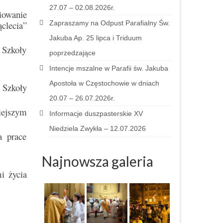
27.07 – 02.08.2026r.
iowanie
clecia”
Zapraszamy na Odpust Parafialny Św.
Jakuba Ap. 25 lipca i Triduum
 Szkoły
poprzedzające
Intencje mszalne w Parafii św. Jakuba
Apostoła w Częstochowie w dniach
 Szkoły
20.07 – 26.07.2026r.
iejszym
Informacje duszpasterskie XV
Niedziela Zwykła – 12.07.2026
a prace
Najnowsza galeria
i życia