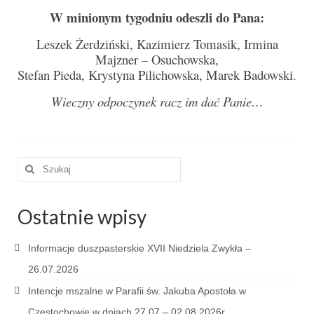
W minionym tygodniu odeszli do Pana:
Galerie 2024
Leszek Żerdziński, Kazimierz Tomasik, Irmina
Niedziela Palmowa 24.03.2024
Majzner – Osuchowska,
Stefan Pieda, Krystyna Pilichowska, Marek Badowski.
Wigilia Paschalna 30.03.2024
Wieczny odpoczynek racz im dać Panie…
Odpust 2024
Galerie 2023
Szuklaj
Bierzmowanie 27.11.2023
w:
Odpust 2023
Ostatnie wpisy
Zakończenie oktawy 2023
Informacje duszpasterskie XVII Niedziela Zwykła –
Niedziela Palmowa 2023
26.07.2026
Galerie 2022
Intencje mszalne w Parafii św. Jakuba Apostoła w
Częstochowie w dniach 27.07 – 02.08.2026r.