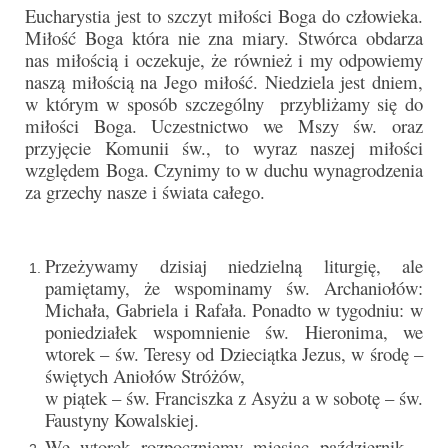
Parafia
Eucharystia jest to szczyt miłości Boga do człowieka.
Miłość Boga która nie zna miary. Stwórca obdarza
Historia
nas miłością i oczekuje, że również i my odpowiemy
naszą miłością na Jego miłość. Niedziela jest dniem,
Duszpasterze
w którym w sposób szczególny przybliżamy się do
miłości Boga. Uczestnictwo we Mszy św. oraz
Nasz patron
przyjęcie Komunii św., to wyraz naszej miłości
względem Boga. Czynimy to w duchu wynagrodzenia
Kościół Rektoracki
za grzechy nasze i świata całego.
Vademecum
Wspólnoty parafialne
Przeżywamy dzisiaj niedzielną liturgię, ale
pamiętamy, że wspominamy św. Archaniołów:
Katecheza parafialna
Michała, Gabriela i Rafała. Ponadto w tygodniu: w
poniedziałek wspomnienie św. Hieronima, we
Niezbędnik Katolika
wtorek – św. Teresy od Dzieciątka Jezus, w środę –
świętych Aniołów Stróżów,
Kaplica Adoracji
w piątek – św. Franciszka z Asyżu a w sobotę – św.
Faustyny Kowalskiej.
Pracownicy
We wtorek rozpoczniemy miesiąc październik –