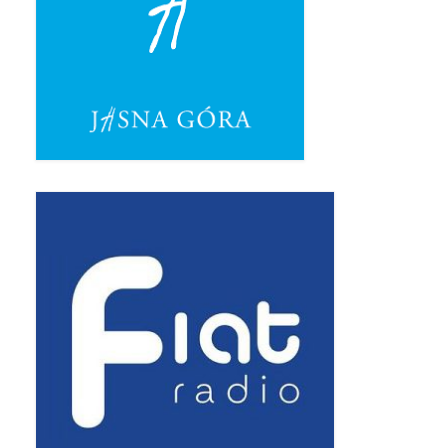
Triduum Św. St. Kostka 2018
Narodowy Dzień Pamięci “Żołnierzy
Wyklętych” 2018
Galerie 2017
Remont plebanii 2017
Wprowadzenie nowego Proboszcza
Imieniny kapłana
Kancelaria
Zaprzyjaźnione strony
Kontakt
POMOC PSYCHOTERAPEUTY