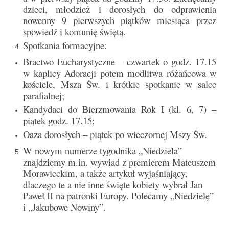
dzieci, młodzież i dorosłych do odprawienia
Sakrament namaszczenia chorych
nowenny 9 pierwszych piątków miesiąca przez
Galeria
spowiedź i komunię świętą.
Spotkania formacyjne:
Galerie 2026
Bractwo Eucharystyczne – czwartek o godz. 17.15
w kaplicy Adoracji potem modlitwa różańcowa w
Niedziela Palmowa 29.03.2026
kościele, Msza Św. i krótkie spotkanie w salce
Wielki Czwartek 02.04.2026
parafialnej;
Kandydaci do Bierzmowania Rok I (kl. 6, 7) –
Wielki Piątek 03.04.2026
piątek godz. 17.15;
Oaza dorosłych – piątek po wieczornej Mszy Św.
Wielka Sobota 04.04.2026
W nowym numerze tygodnika „Niedziela”
Godzina Miłosierdzia 12.04.2026
znajdziemy m.in. wywiad z premierem Mateuszem
Morawieckim, a także artykuł wyjaśniający,
Galerie 2025
dlaczego te a nie inne święte kobiety wybrał Jan
Paweł II na patronki Europy. Polecamy „Niedzielę”
Pożegnanie Ks. Mateusza 29.06.2025
i „Jakubowe Nowiny”.
Zakończenie Oktawy Bożego Ciała
26.06.2025