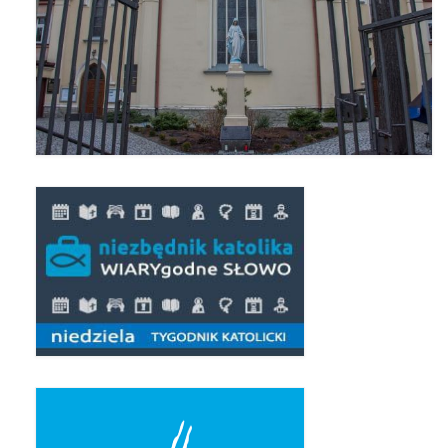
Apostoła w Częstochowie 2019
Imieniny Ks. Proboszcza 2019
Narodowy Dzień Pamięci “Żołnierzy
Wyklętych” 2019
Pielęgnacja drzew
Nasza parafia z lotu ptaka
Stare fotografie
Galerie 2018
Pasterka 2018
Remont kościoła
100 lecie Niepodległości
Bal Wszystkich Świętych 2018