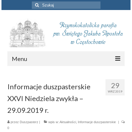
Szuklaj
w:
Menu
Aktualności
29
Informacje duszpasterskie
Intencje mszalne
WRZ 2019
XXVI Niedziela zwykła –
Informacje duszpasterskie
29.09.2019 r.
Piszą o nas
przez
Duszpasterz
Remont kościoła
|
wpis w:
Aktualności
,
Informacje duszpasterskie
|
0