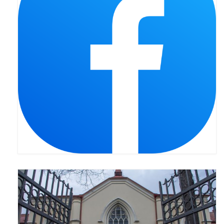
Pasterka 2019
Triduum St. Kostka 2019
Posługa Siostry Elekty
Uroczystość Św. Jakuba Ap 2019
Boże Ciało – 20 czerwca 2019
Pierwsza Komunia Święta 2019
Imieniny Ks Kanonika
Wigilia Paschalna 2019
Wielki Piątek 2019
Wielki Czwartek 2019
Droga Krzyżowa w parafii św. Jakuba