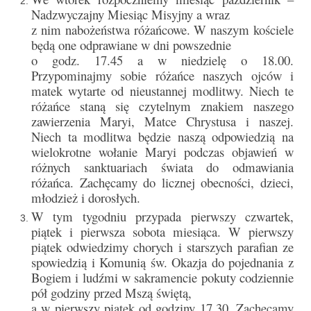
e-Katolik
Nadzwyczajny Miesiąc Misyjny a wraz
z nim nabożeństwa różańcowe. W naszym kościele
Nabożeństwa
będą one odprawiane w dni powszednie
o godz. 17.45 a w niedzielę o 18.00.
Nabożeństwa różne
Przypominajmy sobie różańce naszych ojców i
matek wytarte od nieustannej modlitwy. Niech te
Pogrzeb katolicki
różańce staną się czytelnym znakiem naszego
zawierzenia Maryi, Matce Chrystusa i naszej.
Sakramenty
Niech ta modlitwa będzie naszą odpowiedzią na
wielokrotne wołanie Maryi podczas objawień w
Sakrament chrztu
różnych sanktuariach świata do odmawiania
różańca. Zachęcamy do licznej obecności, dzieci,
Sakrament eucharystii
młodzież i dorosłych.
Sakrament bierzmowania
W tym tygodniu przypada pierwszy czwartek,
piątek i pierwsza sobota miesiąca. W pierwszy
Sakrament pojednania
piątek odwiedzimy chorych i starszych parafian ze
spowiedzią i Komunią św. Okazja do pojednania z
Sakrament małżeństwa
Bogiem i ludźmi w sakramencie pokuty codziennie
pół godziny przed Mszą świętą,
Sakrament kapłaństwa
a w pierwszy piątek od godziny 17.30. Zachęcamy