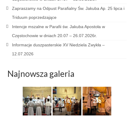
Pasterka 2022
Zapraszamy na Odpust Parafialny Św. Jakuba Ap. 25 lipca i
Bierzmowanie 24.10.2022r.
Triduum poprzedzające
Odpust 2022
Intencje mszalne w Parafii św. Jakuba Apostoła w
Częstochowie w dniach 20.07 – 26.07.2026r.
Złoty Jubileusz
Informacje duszpasterskie XV Niedziela Zwykła –
Pierwsza Komunia Św. – Gr 1
12.07.2026
Pierwsza Komunia Św. – Gr 2
Najnowsza galeria
Galerie 2021
Pasterka 2021
Odpust 2021
22
18
23b
Kościół Stacyjny Wielkiego Postu 2021
Pierwsza Komunia Święta