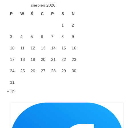
Pierwsza Komunia Święta – Grupa 1
sierpień 2026
Pierwsza Komunia Święta – Grupa 2
P
W
Ś
C
P
S
N
Pierwsza Komunia Święta – Grupa 3
1
2
Boże Ciało
3
4
5
6
7
8
9
Galerie 2020
10
11
12
13
14
15
16
17
18
Uroczystość Św. Jakuba Apostoła 2020
19
20
21
22
23
24
25
26
27
28
29
30
Wizytacja Kanoniczna 21.06.2020
31
Boże Ciało 2020
« lip
GODZINA ŚWIĘTA W ŚWIĘTO
MIŁOSIERDZIA BOŻEGO
Opłatek Wspólnot Parafialnych
Galerie 2019