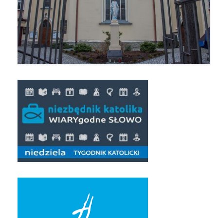
Apostoła w Częstochowie 2019
Imieniny Ks. Proboszcza 2019
Narodowy Dzień Pamięci “Żołnierzy
Wyklętych” 2019
Pielęgnacja drzew
Nasza parafia z lotu ptaka
Stare fotografie
Galerie 2018
Pasterka 2018
Remont kościoła
100 lecie Niepodległości
Bal Wszystkich Świętych 2018