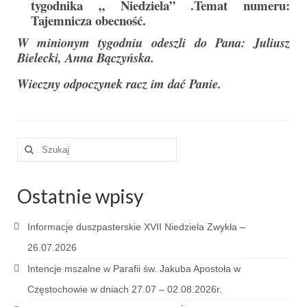
tygodnika „ Niedziela” .Temat numeru:
Tajemnicza obecność.
Galerie 2024
W minionym tygodniu odeszli do Pana: Juliusz
Bielecki, Anna Bączyńska.
Niedziela Palmowa 24.03.2024
Wieczny odpoczynek racz im dać Panie.
Wigilia Paschalna 30.03.2024
Odpust 2024
Galerie 2023
Szuklaj
w:
Bierzmowanie 27.11.2023
Ostatnie wpisy
Odpust 2023
Zakończenie oktawy 2023
Informacje duszpasterskie XVII Niedziela Zwykła –
26.07.2026
Niedziela Palmowa 2023
Intencje mszalne w Parafii św. Jakuba Apostoła w
Galerie 2022
Częstochowie w dniach 27.07 – 02.08.2026r.