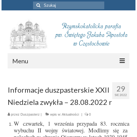
Szuklaj
w:
Menu
Aktualności
29
Informacje duszpasterskie XXII
Intencje mszalne
SIE 2022
Niedziela zwykła – 28.08.2022 r
Informacje duszpasterskie
Piszą o nas
przez
Duszpasterz
|
wpis w:
Aktualności
|
0
W czwartek, 1 września przypada 83. rocznica
Remont kościoła
wybuchu II wojny światowej. Modlimy się za
poległych w obronie Ojczyzny w latach 1939-1945.