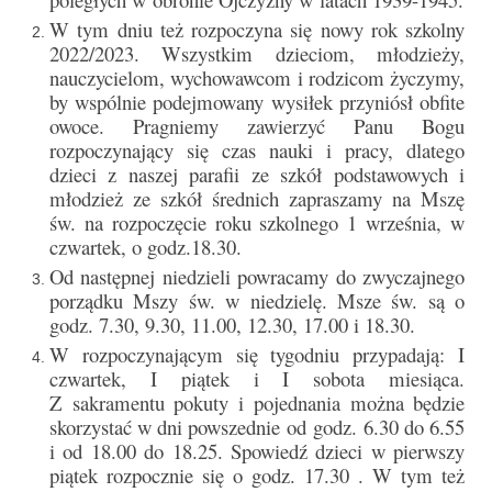
Parafia
W tym dniu też rozpoczyna się nowy rok szkolny
2022/2023. Wszystkim dzieciom, młodzieży,
Historia
nauczycielom, wychowawcom i rodzicom życzymy,
by wspólnie podejmowany wysiłek przyniósł obfite
Duszpasterze
owoce. Pragniemy zawierzyć Panu Bogu
rozpoczynający się czas nauki i pracy, dlatego
Nasz patron
dzieci z naszej parafii ze szkół podstawowych i
Kościół Rektoracki
młodzież ze szkół średnich zapraszamy na Mszę
św. na rozpoczęcie roku szkolnego 1 września, w
Vademecum
czwartek, o godz.18.30.
Od następnej niedzieli powracamy do zwyczajnego
Wspólnoty parafialne
porządku Mszy św. w niedzielę. Msze św. są o
godz. 7.30, 9.30, 11.00, 12.30, 17.00 i 18.30.
Katecheza parafialna
W rozpoczynającym się tygodniu przypadają: I
Niezbędnik Katolika
czwartek, I piątek i I sobota miesiąca.
Z sakramentu pokuty i pojednania można będzie
Kaplica Adoracji
skorzystać w dni powszednie od godz. 6.30 do 6.55
i od 18.00 do 18.25. Spowiedź dzieci w pierwszy
Pracownicy
piątek rozpocznie się o godz. 17.30 . W tym też