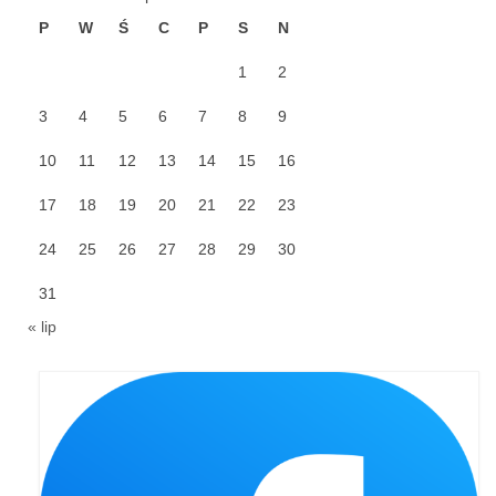
Pierwsza Komunia Święta – Grupa 1
P
W
Ś
C
P
S
N
Pierwsza Komunia Święta – Grupa 2
1
2
Pierwsza Komunia Święta – Grupa 3
3
4
5
6
7
8
9
Boże Ciało
10
11
12
13
14
15
16
Galerie 2020
17
18
19
20
21
22
23
Uroczystość Św. Jakuba Apostoła 2020
24
25
26
27
28
29
30
Wizytacja Kanoniczna 21.06.2020
31
Boże Ciało 2020
« lip
GODZINA ŚWIĘTA W ŚWIĘTO
MIŁOSIERDZIA BOŻEGO
Opłatek Wspólnot Parafialnych
Galerie 2019