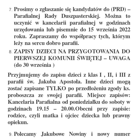
Sakrament namaszczenia chorych
Prosimy o zgłaszanie się kandydatów do (PRD) –
Parafialnej Rady Duszpasterskiej. Można to
Galeria
uczynić w kancelarii parafialnej w godzinach
urzędowania lub pisemnie do 15 września 2022
Galerie 2026
roku. Zapraszamy do współpracy tych, którym
leży na sercu dobro parafii.
Niedziela Palmowa 29.03.2026
ZAPISY DZIECI NA PRZYGOTOWANIA DO
Wielki Czwartek 02.04.2026
PIERWSZEJ KOMUNII ŚWIĘTEJ – UWAGA
(do 30 września )
Wielki Piątek 03.04.2026
Przyjmujemy do zapisu dzieci z klas I , II, i III z
parafii św. Jakuba Apostoła. Inne dzieci mogą
Wielka Sobota 04.04.2026
zostać zapisane TYLKO po przedłożeniu zgody ks.
proboszcza ze swojej parafii. Miejsce zapisów:
Godzina Miłosierdzia 12.04.2026
Kancelaria Parafialna od poniedziałku do soboty w
Galerie 2025
godzinach 19.15 – 20.00.Obecni przy zapisie:
rodzice, czyli matka i ojciec dziecka lub prawny
Pożegnanie Ks. Mateusza 29.06.2025
opiekun.
Zakończenie Oktawy Bożego Ciała
Polecamy Jakubowe Nowiny i nowy numer
26.06.2025