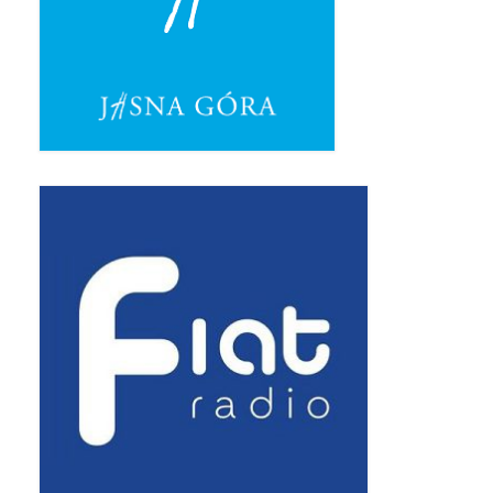
Triduum Św. St. Kostka 2018
Narodowy Dzień Pamięci “Żołnierzy
Wyklętych” 2018
Galerie 2017
Remont plebanii 2017
Wprowadzenie nowego Proboszcza
Imieniny kapłana
Kancelaria
Zaprzyjaźnione strony
Kontakt
POMOC PSYCHOTERAPEUTY