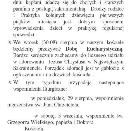
dniu kapłani udadzą się do chorych i starszych
e-Katolik
parafian z posługą sakramentalną. Drodzy rodzice
! Praktyka kolejnych dziewięciu pierwszych
Nabożeństwa
piątków miesiąca jest dobrym sposobem
wprowadzenia dzieci w praktykę regularnej
Nabożeństwa różne
spowiedzi..
Pogrzeb katolicki
We wtorek (30.08) sierpnia w naszym kościele
Dobę Eucharystyczną
będziemy przeżywać
.
Sakramenty
Bardzo serdecznie zachęcamy do licznego udziału
w adorowaniu Jezusa Chrystusa w Najświętszym
Sakrament chrztu
Sakramencie. Porządek adoracji jest w gablocie z
ogłoszeniami i na drzwiach kościoła .
Sakrament eucharystii
W tym tygodniu przypadają następujące
wspomnienia liturgiczne:
Sakrament bierzmowania
w poniedziałek, 29 sierpnia, wspomnienie
Sakrament pojednania
męczeństwa św. Jana Chrzciciela,
Sakrament małżeństwa
w sobotę, 3 września, wspomnienie św.
Grzegorza Wielkiego, papieża i Doktora
Sakrament kapłaństwa
Kościoła.