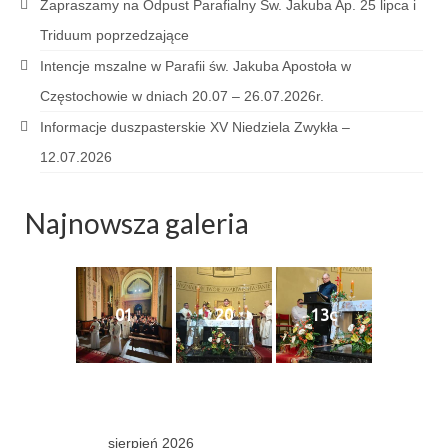
Pasterka 2022
Zapraszamy na Odpust Parafialny Św. Jakuba Ap. 25 lipca i
Triduum poprzedzające
Bierzmowanie 24.10.2022r.
Intencje mszalne w Parafii św. Jakuba Apostoła w
Odpust 2022
Częstochowie w dniach 20.07 – 26.07.2026r.
Złoty Jubileusz
Informacje duszpasterskie XV Niedziela Zwykła –
12.07.2026
Pierwsza Komunia Św. – Gr 1
Pierwsza Komunia Św. – Gr 2
Najnowsza galeria
Galerie 2021
Pasterka 2021
01
20
13c
Odpust 2021
Kościół Stacyjny Wielkiego Postu 2021
Pierwsza Komunia Święta
sierpień 2026