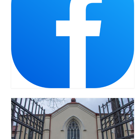
Pasterka 2019
Triduum St. Kostka 2019
Posługa Siostry Elekty
Uroczystość Św. Jakuba Ap 2019
Boże Ciało – 20 czerwca 2019
Pierwsza Komunia Święta 2019
Imieniny Ks Kanonika
Wigilia Paschalna 2019
Wielki Piątek 2019
Wielki Czwartek 2019
Droga Krzyżowa w parafii św. Jakuba