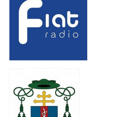
Triduum Św. St. Kostka 2018
Narodowy Dzień Pamięci “Żołnierzy
Wyklętych” 2018
Galerie 2017
Remont plebanii 2017
Wprowadzenie nowego Proboszcza
Imieniny kapłana
Kancelaria
Zaprzyjaźnione strony
Kontakt
POMOC PSYCHOTERAPEUTY