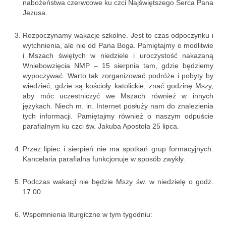
nabożeństwa czerwcowe ku czci Najświętszego Serca Pana
e-Katolik
Jezusa.
Nabożeństwa
Rozpoczynamy wakacje szkolne. Jest to czas odpoczynku i
wytchnienia, ale nie od Pana Boga. Pamiętajmy o modlitwie
Nabożeństwa różne
i Mszach świętych w niedziele i uroczystość nakazaną
Wniebowzięcia NMP – 15 sierpnia tam, gdzie będziemy
Pogrzeb katolicki
wypoczywać. Warto tak zorganizować podróże i pobyty by
wiedzieć, gdzie są kościoły katolickie, znać godzinę Mszy,
Sakramenty
aby móc uczestniczyć we Mszach również w innych
językach. Niech m. in. Internet posłuży nam do znalezienia
Sakrament chrztu
tych informacji. Pamiętajmy również o naszym odpuście
parafialnym ku czci św. Jakuba Apostoła 25 lipca.
Sakrament eucharystii
Przez lipiec i sierpień nie ma spotkań grup formacyjnych.
Sakrament bierzmowania
Kancelaria parafialna funkcjonuje w sposób zwykły.
Sakrament pojednania
Podczas wakacji nie będzie Mszy św. w niedzielę o godz.
17.00.
Sakrament małżeństwa
Sakrament kapłaństwa
Wspomnienia liturgiczne w tym tygodniu: