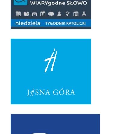
Apostoła w Częstochowie 2019
Imieniny Ks. Proboszcza 2019
Narodowy Dzień Pamięci “Żołnierzy
Wyklętych” 2019
Pielęgnacja drzew
Nasza parafia z lotu ptaka
Stare fotografie
Galerie 2018
Pasterka 2018
Remont kościoła
100 lecie Niepodległości
Bal Wszystkich Świętych 2018