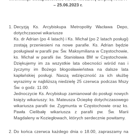
Parafia
– 25.06.2023 r.
Historia
Decyzją Ks. Arcybiskupa Metropolity Wacława Depo,
Duszpasterze
dotychczasowi wikariusze
Ks. dr Adrian (po 4 latach) i Ks. Michał (po 2 latach posługi)
Nasz patron
zostają przeniesieni na nowe parafie. Ks. Adrian będzie
posługiwał w parafii pw. Św. Maksymiliana w Częstochowie,
Kościół Rektoracki
ks. Michał w parafii św. Stanisława BM w Częstochowie.
Dziękujemy im za wszystkie lata obecności wśród nas i
Vademecum
życzymy im Bożego błogosławieństwa na dalsze lata
kapłańskiej posługi.
Naszą wdzięczność za ich służbę
Wspólnoty parafialne
wyrazimy w najbliższą niedzielę 25 czerwca podczas Mszy
Św. o godz. 11.00
.
Katecheza parafialna
Jednoczycie Ks. Arcybiskup zamianował do posługi nowych
księży wikariuszy: ks. Mateusza Ociepkę dotychczasowego
Niezbędnik Katolika
wikariusza parafii św. Zygmunta w Częstochowie oraz ks.
Pawła Cielibałę wikariusza z parafii pw. Św. Marii
Kaplica Adoracji
Magdaleny w Koziegłowach, których serdecznie powitamy.
Pracownicy
Do końca czerwca każdego dnia o 18.00, zapraszamy na