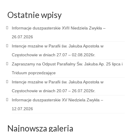
Galerie 2024
Ostatnie wpisy
Niedziela Palmowa 24.03.2024
Informacje duszpasterskie XVII Niedziela Zwykła –
Wigilia Paschalna 30.03.2024
26.07.2026
Intencje mszalne w Parafii św. Jakuba Apostoła w
Odpust 2024
Częstochowie w dniach 27.07 – 02.08.2026r.
Galerie 2023
Zapraszamy na Odpust Parafialny Św. Jakuba Ap. 25 lipca i
Bierzmowanie 27.11.2023
Triduum poprzedzające
Intencje mszalne w Parafii św. Jakuba Apostoła w
Odpust 2023
Częstochowie w dniach 20.07 – 26.07.2026r.
Zakończenie oktawy 2023
Informacje duszpasterskie XV Niedziela Zwykła –
Niedziela Palmowa 2023
12.07.2026
Galerie 2022
Najnowsza galeria