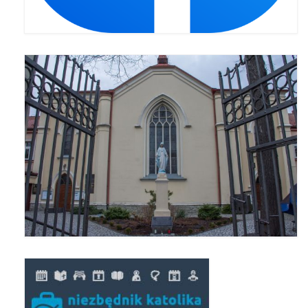
Pasterka 2019
Triduum St. Kostka 2019
Posługa Siostry Elekty
Uroczystość Św. Jakuba Ap 2019
Boże Ciało – 20 czerwca 2019
Pierwsza Komunia Święta 2019
Imieniny Ks Kanonika
Wigilia Paschalna 2019
Wielki Piątek 2019
Wielki Czwartek 2019
Droga Krzyżowa w parafii św. Jakuba