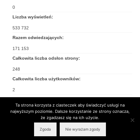
0
Liczba wyświetleń:
533 732
Razem odwiedzających:
171 153
Całkowita liczba odsłon strony:
248
Całkowita liczba użytkowników:
2
Ta strona korzysta z ciasteczek aby świadczyć usługi na
najwyższym poziomie. Dalsze korzystanie ze strony oznacza,
że zgadzasz się na ich użycie.
© 2026 Rzymskokatolicka Parafia pw. Św. Jakuba Apostoła w Częstochowie -
Zgoda
Nie wyrażam zgody
WordPress Theme by
Kadence WP