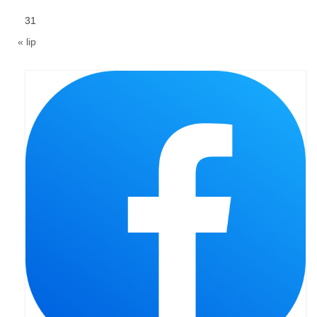
Pierwsza Komunia Święta – Grupa 1
31
Pierwsza Komunia Święta – Grupa 2
« lip
Pierwsza Komunia Święta – Grupa 3
Boże Ciało
Galerie 2020
Uroczystość Św. Jakuba Apostoła 2020
Wizytacja Kanoniczna 21.06.2020
Boże Ciało 2020
GODZINA ŚWIĘTA W ŚWIĘTO
MIŁOSIERDZIA BOŻEGO
Opłatek Wspólnot Parafialnych
Galerie 2019