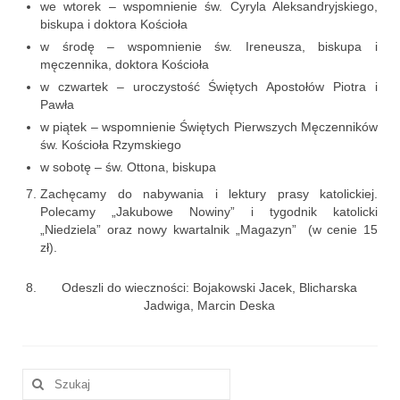
we wtorek – wspomnienie św. Cyryla Aleksandryjskiego,
Sakrament namaszczenia chorych
biskupa i doktora Kościoła
w środę – wspomnienie św. Ireneusza, biskupa i
Galeria
męczennika, doktora Kościoła
w czwartek – uroczystość Świętych Apostołów Piotra i
Galerie 2026
Pawła
Niedziela Palmowa 29.03.2026
w piątek – wspomnienie Świętych Pierwszych Męczenników
św. Kościoła Rzymskiego
Wielki Czwartek 02.04.2026
w sobotę – św. Ottona, biskupa
Zachęcamy do nabywania i lektury prasy katolickiej.
Wielki Piątek 03.04.2026
Polecamy „Jakubowe Nowiny” i tygodnik katolicki
„Niedziela” oraz nowy kwartalnik „Magazyn” (w cenie 15
Wielka Sobota 04.04.2026
zł).
Godzina Miłosierdzia 12.04.2026
Odeszli do wieczności: Bojakowski Jacek, Blicharska
Jadwiga, Marcin Deska
Galerie 2025
Pożegnanie Ks. Mateusza 29.06.2025
Szuklaj
Zakończenie Oktawy Bożego Ciała
w:
26.06.2025