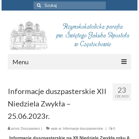
Szuklaj
w:
Menu
Aktualności
23
Informacje duszpasterskie XII
Intencje mszalne
CZE 2023
Niedziela Zwykła –
Informacje duszpasterskie
25.06.2023r.
Piszą o nas
przez
Duszpasterz
Remont kościoła
|
wpis w:
Informacje duszpasterskie
|
0
Informacje duszpasterskie na
XII Niedzielę Zwykłą roku A