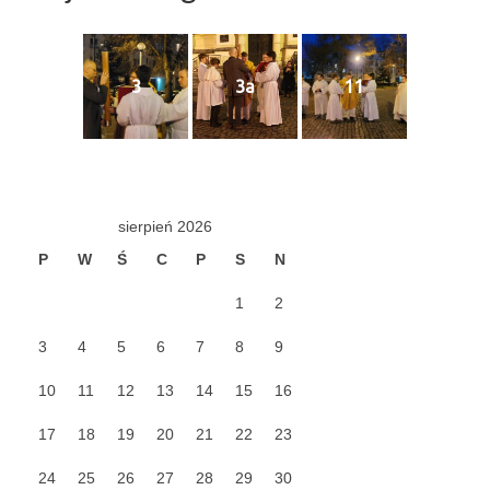
Pasterka 2022
Bierzmowanie 24.10.2022r.
3
3a
11
Odpust 2022
Złoty Jubileusz
Pierwsza Komunia Św. – Gr 1
Pierwsza Komunia Św. – Gr 2
sierpień 2026
P
W
Ś
C
P
S
N
Galerie 2021
1
2
Pasterka 2021
3
4
5
6
7
8
9
Odpust 2021
10
11
12
13
14
15
16
Kościół Stacyjny Wielkiego Postu 2021
17
18
19
20
21
22
23
Pierwsza Komunia Święta
24
25
26
27
28
29
30