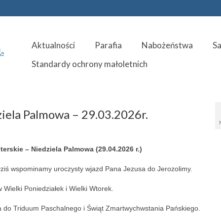
Aktualności
Parafia
Nabożeństwa
S
Standardy ochrony małoletnich
iela Palmowa – 29.03.2026r.
erskie – Niedziela Palmowa (29.04.2026 r.)
 Dziś wspominamy uroczysty wjazd Pana Jezusa do Jerozolimy.
w Wielki Poniedziałek i Wielki Wtorek.
a do Triduum Paschalnego i Świąt Zmartwychwstania Pańskiego.