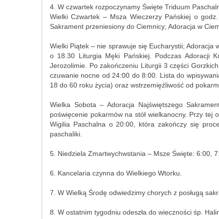
4. W czwartek rozpoczynamy Święte Triduum Paschal
Wielki Czwartek – Msza Wieczerzy Pańskiej o godz
Sakrament przeniesiony do Ciemnicy; Adoracja w Ciem
Wielki Piątek – nie sprawuje się Eucharystii; Adoracja
o 18.30 Liturgia Męki Pańskiej. Podczas Adoracji 
Jerozolimie. Po zakończeniu Liturgii 3 części Gorzki
czuwanie nocne od 24:00 do 8:00. Lista do wpisywania
18 do 60 roku życia) oraz wstrzemięźliwość od pokarm
Wielka Sobota – Adoracja Najświętszego Sakrament
poświęcenie pokarmów na stół wielkanocny. Przy tej 
Wigilia Paschalna o 20:00, która zakończy się proc
paschaliki.
5. Niedziela Zmartwychwstania – Msze Święte: 6:00, 7:
6. Kancelaria czynna do Wielkiego Wtorku.
7. W Wielką Środę odwiedzimy chorych z posługą sakr
8. W ostatnim tygodniu odeszła do wieczności śp. Hali