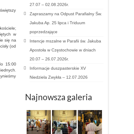
27.07 – 02.08.2026r.
świętszy
Zapraszamy na Odpust Parafialny Św.
Jakuba Ap. 25 lipca i Triduum
kościele;
poprzedzające
iętych w
ie się na
Intencje mszalne w Parafii św. Jakuba
cisły (od
Apostoła w Częstochowie w dniach
20.07 – 26.07.2026r.
do 15:00
Informacje duszpasterskie XV
biednych.
zynieśmy
Niedziela Zwykła – 12.07.2026
Najnowsza galeria