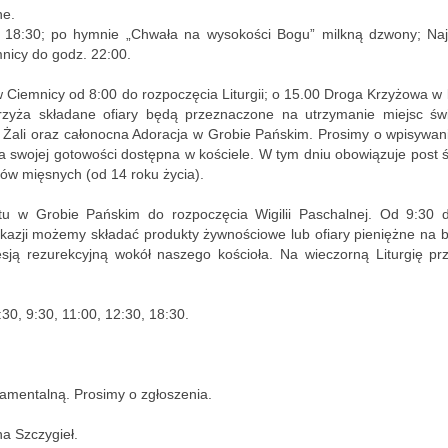
ne.
. 18:30; po hymnie „Chwała na wysokości Bogu” milkną dzwony; Naj
nicy do godz. 22:00.
 w Ciemnicy od 8:00 do rozpoczęcia Liturgii; o 15.00 Droga Krzyżowa w 
Krzyża składane ofiary będą przeznaczone na utrzymanie miejsc św
ch Żali oraz całonocna Adoracja w Grobie Pańskim. Prosimy o wpisywan
 swojej gotowości dostępna w kościele. W tym dniu obowiązuje post ś
ów mięsnych (od 14 roku życia).
u w Grobie Pańskim do rozpoczęcia Wigilii Paschalnej. Od 9:30 
okazji możemy składać produkty żywnościowe lub ofiary pieniężne na 
esją rezurekcyjną wokół naszego kościoła. Na wieczorną Liturgię pr
30, 9:30, 11:00, 12:30, 18:30.
amentalną. Prosimy o zgłoszenia.
na Szczygieł.