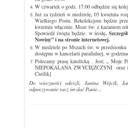
W czwartek o godz. 17.00 odbędzie się kole
Już za tydzień w niedzielę, 03 kwietnia ro
Wielkiego Postu. Rekolekcjom będzie prze
kwietnia włącznie. Msze św. z kazaniem r
. Szczegó
Spowiedź święta będzie w środę
Nowiny” i na stronie internetowej.
W niedziele po Mszach św. w przedsionku k
dostępne w kancelarii parafialnej, w godzin
Polecamy prasę katolicką . Jest; „ Moje 
NIEPOKALANA ZWYCIĘŻCZYNI oraz inne ar
Cieślik]
Do wieczności odeszli, Janina Wójcik, Ja
odpoczywanie racz im dać Panie…