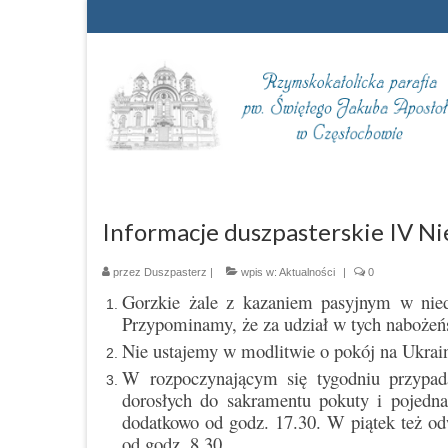
Informacje duszpasterskie IV Ni
przez
Duszpasterz
|
wpis w:
Aktualności
|
0
Gorzkie żale z kazaniem pasyjnym w nied
Przypominamy, że za udział w tych naboże
Nie ustajemy w modlitwie o pokój na Ukrain
W rozpoczynającym się tygodniu przypada
dorosłych do sakramentu pokuty i pojedn
dodatkowo od godz. 17.30. W piątek też od
od godz. 8.30.