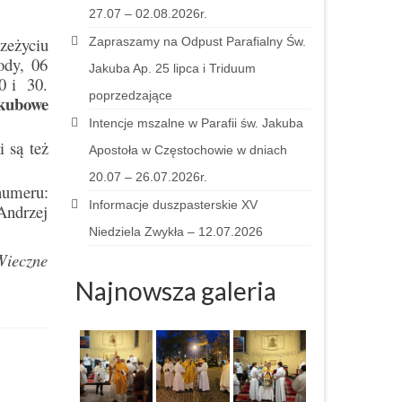
27.07 – 02.08.2026r.
zeżyciu
Zapraszamy na Odpust Parafialny Św.
ody, 06
Jakuba Ap. 25 lipca i Triduum
0 i 30.
poprzedzające
akubowe
Intencje mszalne w Parafii św. Jakuba
 są też
Apostoła w Częstochowie w dniach
20.07 – 26.07.2026r.
numeru:
Informacje duszpasterskie XV
Andrzej
Niedziela Zwykła – 12.07.2026
Wieczne
Najnowsza galeria