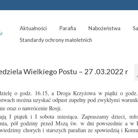
Aktualności
Parafia
Nabożeństwa
S
Standardy ochrony małoletnich
edziela Wielkiego Postu – 27 .03.2022 r
zielę o godz. 16.15, a Droga Krzyżowa w piątki o godz.
ństwach można uzyskać odpust zupełny pod zwykłymi warun
ie oraz o nawrócenie Rosji.
ją I piątek i I sobota miesiąca. Zapraszamy dzieci, mło
ania, pół godziny przed Mszą św. w dni powszednie a w I
wiedzimy chorych i starszych parafian ze spowiedzią i Komu