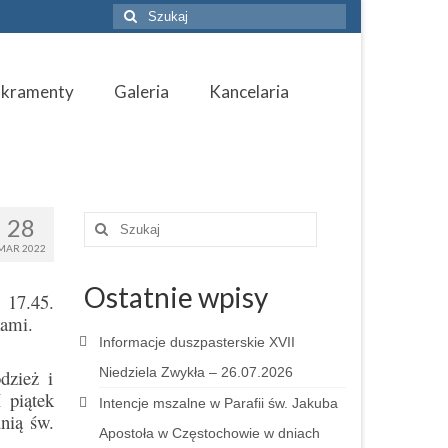
Szuklaj
w:
akramenty
Galeria
Kancelaria
28
Szuklaj
w:
MAR 2022
Ostatnie wpisy
 17.45.
kami.
Informacje duszpasterskie XVII
Niedziela Zwykła – 26.07.2026
dzież i
 piątek
Intencje mszalne w Parafii św. Jakuba
nią św.
Apostoła w Częstochowie w dniach