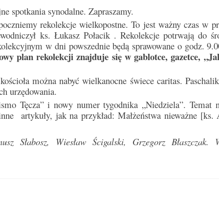
jne spotkania synodalne. Zapraszamy.
zpoczniemy rekolekcje wielkopostne. To jest ważny czas w pr
wodniczył ks. Łukasz Połacik . Rekolekcje potrwają do śr
ekolekcyjnym w dni powszednie będą sprawowane o godz. 9.0
łowy plan rekolekcji znajduje się w gablotce, gazetce, „J
ościoła można nabyć wielkanocne świece caritas. Paschaliki
ach urzędowania.
Pismo Tęcza” i nowy numer tygodnika „Niedziela”. Temat 
tykuły, jak na przykład: Małżeństwa nieważne [ks. 
nusz Słabosz, Wiesław Ścigalski, Grzegorz Błaszczak. 