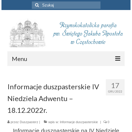
Szuklaj
w:
Menu
Aktualności
17
Informacje duszpasterskie IV
Intencje mszalne
GRU 2022
Niedziela Adwentu –
Informacje duszpasterskie
18.12.2022r.
Piszą o nas
przez
Duszpasterz
Remont kościoła
|
wpis w:
Informacje duszpasterskie
|
0
Informacje duszpasterskie na IV Niedzielę