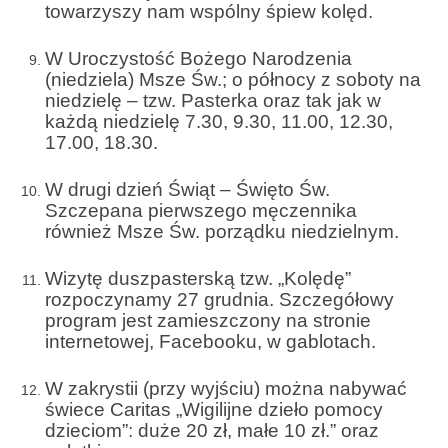
towarzyszy nam wspólny śpiew kolęd.
Sakrament namaszczenia chorych
W Uroczystość Bożego Narodzenia
Galeria
(niedziela) Msze Św.; o północy z soboty na
Galerie 2026
niedzielę – tzw. Pasterka oraz tak jak w
każdą niedzielę 7.30, 9.30, 11.00, 12.30,
Niedziela Palmowa 29.03.2026
17.00, 18.30.
Wielki Czwartek 02.04.2026
W drugi dzień Świąt – Święto Św.
Szczepana pierwszego męczennika
Wielki Piątek 03.04.2026
również Msze Św. porządku niedzielnym.
Wielka Sobota 04.04.2026
Wizytę duszpasterską tzw. „Kolędę”
rozpoczynamy 27 grudnia. Szczegółowy
Godzina Miłosierdzia 12.04.2026
program jest zamieszczony na stronie
internetowej, Facebooku, w gablotach.
Galerie 2025
Pożegnanie Ks. Mateusza 29.06.2025
W zakrystii (przy wyjściu) można nabywać
świece Caritas „Wigilijne dzieło pomocy
Zakończenie Oktawy Bożego Ciała
dzieciom”: duże 20 zł, małe 10 zł.” oraz
26.06.2025