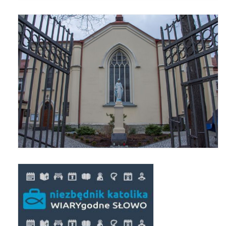
Triduum Św. St. Kostka 2018
Narodowy Dzień Pamięci “Żołnierzy
Wyklętych” 2018
Galerie 2017
Remont plebanii 2017
Wprowadzenie nowego Proboszcza
Imieniny kapłana
Kancelaria
Zaprzyjaźnione strony
Kontakt
POMOC PSYCHOTERAPEUTY