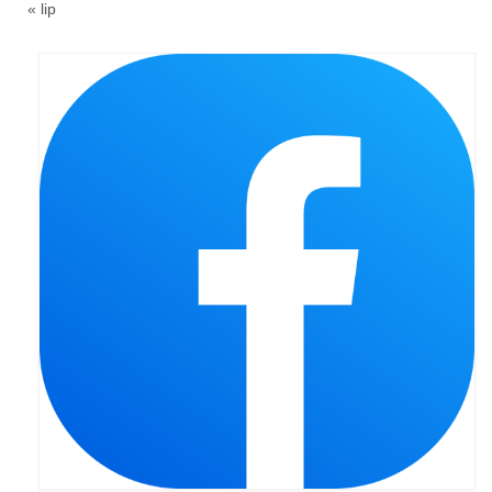
« lip
Apostoła w Częstochowie 2019
Imieniny Ks. Proboszcza 2019
Narodowy Dzień Pamięci “Żołnierzy
Wyklętych” 2019
Pielęgnacja drzew
Nasza parafia z lotu ptaka
Stare fotografie
Galerie 2018
Pasterka 2018
Remont kościoła
100 lecie Niepodległości
Bal Wszystkich Świętych 2018