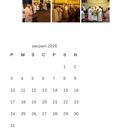
Pasterka 2019
3b
9
17
Triduum St. Kostka 2019
Posługa Siostry Elekty
Uroczystość Św. Jakuba Ap 2019
sierpień 2026
P
W
Ś
C
P
S
N
Boże Ciało – 20 czerwca 2019
1
2
Pierwsza Komunia Święta 2019
3
4
5
6
7
8
9
Imieniny Ks Kanonika
10
11
12
13
14
15
16
Wigilia Paschalna 2019
17
18
19
20
21
22
23
Wielki Piątek 2019
24
25
26
27
28
29
30
Wielki Czwartek 2019
31
Droga Krzyżowa w parafii św. Jakuba