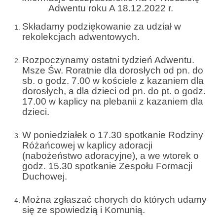
Parafia
Adwentu roku A 18.12.2022 r.
Historia
Składamy podziękowanie za udział w
rekolekcjach adwentowych.
Duszpasterze
Rozpoczynamy ostatni tydzień Adwentu.
Nasz patron
Msze Św. Roratnie dla dorosłych od pn. do
sb. o godz. 7.00 w kościele z kazaniem dla
Kościół Rektoracki
dorosłych, a dla dzieci od pn. do pt. o godz.
17.00 w kaplicy na plebanii z kazaniem dla
Vademecum
dzieci.
Wspólnoty parafialne
W poniedziałek o 17.30 spotkanie Rodziny
Różańcowej w kaplicy adoracji
Katecheza parafialna
(nabożeństwo adoracyjne), a we wtorek o
godz. 15.30 spotkanie Zespołu Formacji
Niezbędnik Katolika
Duchowej.
Kaplica Adoracji
Można zgłaszać chorych do których udamy
Pracownicy
się ze spowiedzią i Komunią.