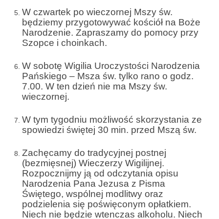
e-Katolik
W czwartek po wieczornej Mszy św.
będziemy przygotowywać kościół na Boże
Nabożeństwa
Narodzenie. Zapraszamy do pomocy przy
Szopce i choinkach.
Nabożeństwa różne
W sobotę Wigilia Uroczystości Narodzenia
Pogrzeb katolicki
Pańskiego – Msza św. tylko rano o godz.
7.00. W ten dzień nie ma Mszy św.
Sakramenty
wieczornej.
Sakrament chrztu
W tym tygodniu możliwość skorzystania ze
Sakrament eucharystii
spowiedzi świętej 30 min. przed Mszą św.
Sakrament bierzmowania
Zachęcamy do tradycyjnej postnej
(bezmięsnej) Wieczerzy Wigilijnej.
Sakrament pojednania
Rozpocznijmy ją od odczytania opisu
Narodzenia Pana Jezusa z Pisma
Sakrament małżeństwa
Świętego, wspólnej modlitwy oraz
podzielenia się poświęconym opłatkiem.
Sakrament kapłaństwa
Niech nie będzie wtenczas alkoholu. Niech