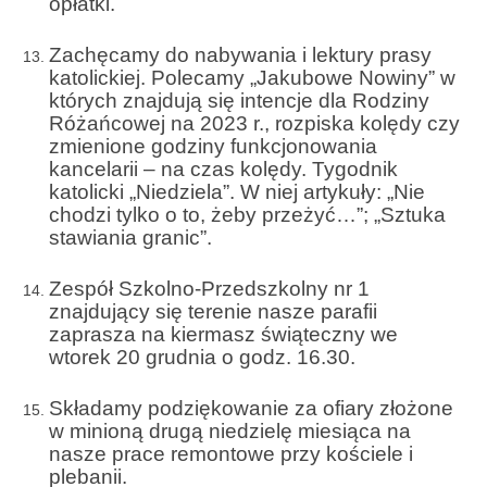
opłatki.
Galerie 2024
Zachęcamy do nabywania i lektury prasy
katolickiej. Polecamy „Jakubowe Nowiny” w
Niedziela Palmowa 24.03.2024
których znajdują się intencje dla Rodziny
Różańcowej na 2023 r., rozpiska kolędy czy
Wigilia Paschalna 30.03.2024
zmienione godziny funkcjonowania
kancelarii – na czas kolędy. Tygodnik
Odpust 2024
katolicki „Niedziela”. W niej artykuły: „Nie
chodzi tylko o to, żeby przeżyć…”; „Sztuka
Galerie 2023
stawiania granic”.
Bierzmowanie 27.11.2023
Zespół Szkolno-Przedszkolny nr 1
znajdujący się terenie nasze parafii
Odpust 2023
zaprasza na kiermasz świąteczny we
Zakończenie oktawy 2023
wtorek 20 grudnia o godz. 16.30.
Niedziela Palmowa 2023
Składamy podziękowanie za ofiary złożone
w minioną drugą niedzielę miesiąca na
Galerie 2022
nasze prace remontowe przy kościele i
plebanii.