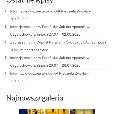
Pierwsza Komunia Święta – Grupa 1
Informacje duszpasterskie XVII Niedziela Zwykła –
Pierwsza Komunia Święta – Grupa 2
26.07.2026
Pierwsza Komunia Święta – Grupa 3
Intencje mszalne w Parafii św. Jakuba Apostoła w
Boże Ciało
Częstochowie w dniach 27.07 – 02.08.2026r.
Zapraszamy na Odpust Parafialny Św. Jakuba Ap. 25 lipca i
Galerie 2020
Triduum poprzedzające
Uroczystość Św. Jakuba Apostoła 2020
Intencje mszalne w Parafii św. Jakuba Apostoła w
Wizytacja Kanoniczna 21.06.2020
Częstochowie w dniach 20.07 – 26.07.2026r.
Informacje duszpasterskie XV Niedziela Zwykła –
Boże Ciało 2020
12.07.2026
GODZINA ŚWIĘTA W ŚWIĘTO
MIŁOSIERDZIA BOŻEGO
Najnowsza galeria
Opłatek Wspólnot Parafialnych
Galerie 2019