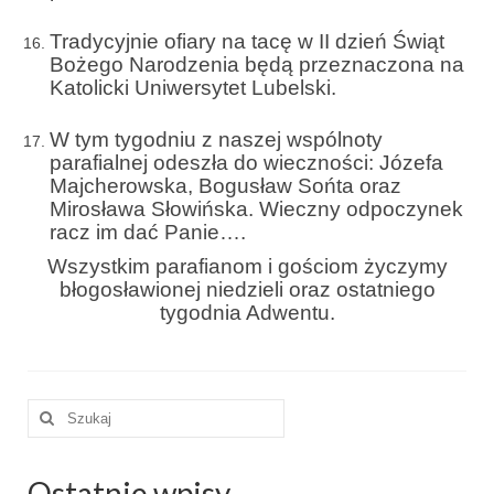
Pasterka 2022
Tradycyjnie ofiary na tacę w II dzień Świąt
Bierzmowanie 24.10.2022r.
Bożego Narodzenia będą przeznaczona na
Katolicki Uniwersytet Lubelski.
Odpust 2022
Złoty Jubileusz
W tym tygodniu z naszej wspólnoty
parafialnej odeszła do wieczności: Józefa
Pierwsza Komunia Św. – Gr 1
Majcherowska, Bogusław Sońta oraz
Mirosława Słowińska. Wieczny odpoczynek
Pierwsza Komunia Św. – Gr 2
racz im dać Panie….
Wszystkim parafianom i gościom życzymy
Galerie 2021
błogosławionej niedzieli oraz ostatniego
tygodnia Adwentu.
Pasterka 2021
Odpust 2021
Kościół Stacyjny Wielkiego Postu 2021
Szuklaj
w:
Pierwsza Komunia Święta
Ostatnie wpisy