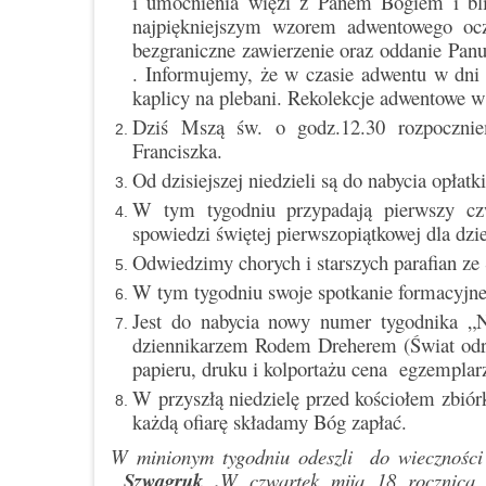
i umocnienia więzi z Panem Bogiem i bli
najpiękniejszym wzorem adwentowego ocze
bezgraniczne zawierzenie oraz oddanie Pan
. Informujemy, że w czasie adwentu w dn
kaplicy na plebani. Rekolekcje adwentowe w
Dziś Mszą św. o godz.12.30 rozpocznie
Franciszka.
Od dzisiejszej niedzieli są do nabycia opł
W tym tygodniu przypadają pierwszy czw
spowiedzi świętej pierwszopiątkowej dla dzi
Odwiedzimy chorych i starszych parafian ze
W tym tygodniu swoje spotkanie formacyjne
Jest do nabycia nowy numer tygodnika „
dziennikarzem Rodem Dreherem (Świat odrz
papieru, druku i kolportażu cena egzemplarz
W przyszłą niedzielę przed kościołem zbió
każdą ofiarę składamy Bóg zapłać.
W minionym tygodniu odeszli do wieczności 
Szwagruk .
W czwartek mija 18 rocznica 