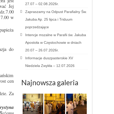
ra jest
27.07 – 02.08.2026r.
wać Jej
dz.7.00
Zapraszamy na Odpust Parafialny Św.
17.00 w
Jakuba Ap. 25 lipca i Triduum
poprzedzające
papieża
Intencje mszalne w Parafii św. Jakuba
Apostoła w Częstochowie w dniach
azja do
20.07 – 26.07.2026r.
Informacje duszpasterskie XV
Niedziela Zwykła – 12.07.2026
kańskim
ost cen
Najnowsza galeria
zie. Za
rystyna
 Bożemu