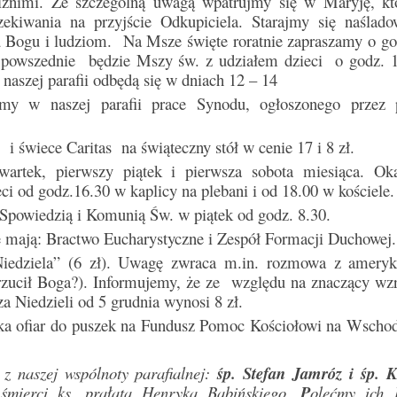
źnimi. Ze szczególną uwagą wpatrujmy się w Maryję, któ
kiwania na przyjście Odkupiciela. Starajmy się naślado
u Bogu i ludziom. Na Msze święte roratnie zapraszamy o go
i powszednie będzie Mszy św. z udziałem dzieci o godz. 
 naszej parafii odbędą się w dniach 12 – 14
my w naszej parafii prace Synodu, ogłoszonego przez 
atki i świece Caritas na świąteczny stół w cenie 17 i 8 zł.
artek, pierwszy piątek i pierwsza sobota miesiąca. Ok
eci od godz.16.30 w kaplicy na plebani i od 18.00 w kościele.
 Spowiedzią i Komunią Św. w piątek od godz. 8.30.
 mają: Bractwo Eucharystyczne i Zespół Formacji Duchowej.
Niedziela” (6 zł). Uwagę zwraca m.in. rozmowa z amery
ucił Boga?). Informujemy, że ze względu na znaczący wzr
a Niedzieli od 5 grudnia wynosi 8 zł.
rka ofiar do puszek na Fundusz Pomoc Kościołowi na Wschod
z naszej wspólnoty parafialnej:
śp. Stefan Jamróz i śp. K
śmierci ks. prałata Henryka Bąbińskiego.
P
olećmy ich