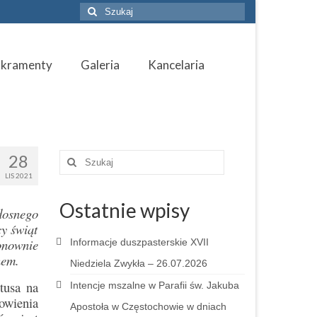
Szuklaj
w:
akramenty
Galeria
Kancelaria
28
Szuklaj
w:
LIS 2021
Ostatnie wpisy
dosnego
cy świąt
onownie
Informacje duszpasterskie XVII
nem.
Niedziela Zwykła – 26.07.2026
tusa na
Intencje mszalne w Parafii św. Jakuba
owienia
Apostoła w Częstochowie w dniach