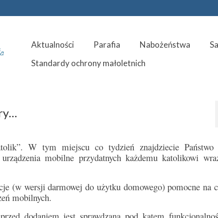
Aktualności
Parafia
Nabożeństwa
S
Standardy ochrony małoletnich
ury…
tolik”. W tym miejscu co tydzień znajdziecie Państwo 
 urządzenia mobilne przydatnych każdemu katolikowi wra
acje (w wersji darmowej do użytku domowego) pomocne na c
zeń mobilnych.
 przed dodaniem jest sprawdzana pod kątem funkcjonalnoś