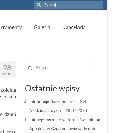
Szuklaj
w:
akramenty
Galeria
Kancelaria
28
Szuklaj
w:
PAŹ 2018
Ostatnie wpisy
kolejną
z z ich
Informacje duszpasterskie XVII
Niedziela Zwykła – 26.07.2026
o dzień
Intencje mszalne w Parafii św. Jakuba
Apostoła w Częstochowie w dniach
ci oraz