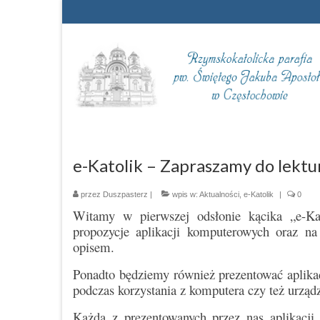
e-Katolik – Zapraszamy do lekt
przez
Duszpasterz
|
wpis w:
Aktualności
,
e-Katolik
|
0
Witamy w pierwszej odsłonie kącika „e-Ka
propozycje aplikacji komputerowych oraz na
opisem.
Ponadto będziemy również prezentować aplik
podczas korzystania z komputera czy też urząd
Każda z prezentowanych przez nas aplikacji