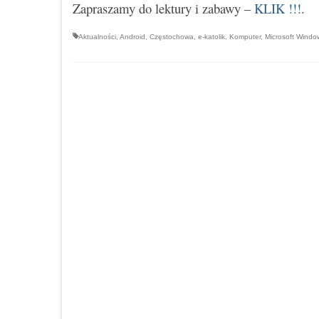
Zapraszamy do lektury i zabawy –
KLIK !!!
.
Aktualności
,
Android
,
Częstochowa
,
e-katolik
,
Komputer
,
Microsoft Windo