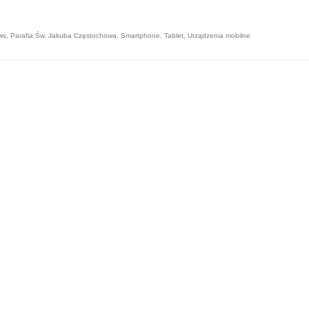
ws
,
Parafia Św. Jakuba Częstochowa
,
Smartphone
,
Tablet
,
Urządzenia mobilne