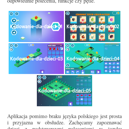
odpowiednie polecenia, funkcje czy pętle.
e-Katolik
Nabożeństwa
Kodowanie-dla-dzieci-01
Kodowanie-dla-dzieci-02
Nabożeństwa różne
Pogrzeb katolicki
Sakramenty
Kodowanie-dla-dzieci-03
Kodowanie-dla-dzieci-04
Sakrament chrztu
Sakrament eucharystii
Sakrament bierzmowania
Kodowanie-dla-dzieci-05
Sakrament pojednania
Sakrament małżeństwa
Aplikacja pomimo braku języka polskiego jest prosta
i przyjazna w obsłudze. Zachęcamy zapoznawać
Sakrament kapłaństwa
dzieci z podstawowymi poleceniami w języku