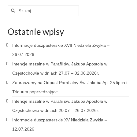
Pasterka 2019
Szuklaj
w:
Triduum St. Kostka 2019
Ostatnie wpisy
Posługa Siostry Elekty
Informacje duszpasterskie XVII Niedziela Zwykła –
Uroczystość Św. Jakuba Ap 2019
26.07.2026
Boże Ciało – 20 czerwca 2019
Intencje mszalne w Parafii św. Jakuba Apostoła w
Pierwsza Komunia Święta 2019
Częstochowie w dniach 27.07 – 02.08.2026r.
Zapraszamy na Odpust Parafialny Św. Jakuba Ap. 25 lipca i
Imieniny Ks Kanonika
Triduum poprzedzające
Wigilia Paschalna 2019
Intencje mszalne w Parafii św. Jakuba Apostoła w
Wielki Piątek 2019
Częstochowie w dniach 20.07 – 26.07.2026r.
Informacje duszpasterskie XV Niedziela Zwykła –
Wielki Czwartek 2019
12.07.2026
Droga Krzyżowa w parafii św. Jakuba