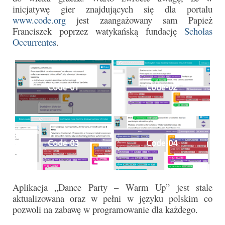
inicjatywę gier znajdujących się dla portalu
www.code.org
jest zaangażowany sam Papież
Galerie 2024
Franciszek poprzez watykańską fundację
Scholas
Occurrentes
.
Niedziela Palmowa 24.03.2024
Wigilia Paschalna 30.03.2024
Odpust 2024
Code-01
Code-02
Galerie 2023
Bierzmowanie 27.11.2023
Code-03
Code-04
Odpust 2023
Zakończenie oktawy 2023
Niedziela Palmowa 2023
Aplikacja „Dance Party – Warm Up” jest stale
aktualizowana oraz w pełni w języku polskim co
Galerie 2022
pozwoli na zabawę w programowanie dla każdego.