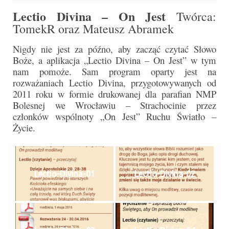
Pasterka 2022
Lectio Divina – On Jest
Twórca:
Bierzmowanie 24.10.2022r.
TomekR oraz Mateusz Abramek
Odpust 2022
Nigdy nie jest za późno, aby zacząć czytać Słowo
Boże, a aplikacja „Lectio Divina – On Jest” w tym
Złoty Jubileusz
nam pomoże. Sam program oparty jest na
rozważaniach Lectio Divina, przygotowywanych od
Pierwsza Komunia Św. – Gr 1
2011 roku w formie drukowanej dla parafian NMP
Bolesnej we Wrocławiu – Strachocinie przez
Pierwsza Komunia Św. – Gr 2
członków wspólnoty „On Jest” Ruchu Światło –
Życie.
Galerie 2021
Pasterka 2021
Odpust 2021
Lectio-Divina-01
Lectio-Divina-02
Kościół Stacyjny Wielkiego Postu 2021
Pierwsza Komunia Święta