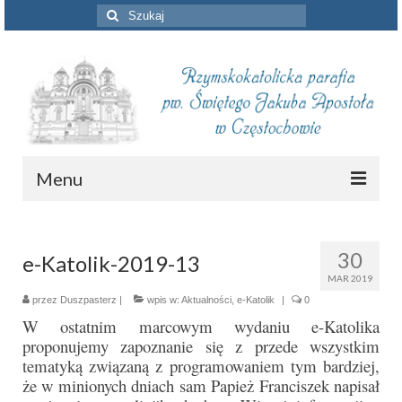
Szuklaj
w:
Menu
Aktualności
30
e-Katolik-2019-13
Intencje mszalne
MAR 2019
Informacje duszpasterskie
przez
Duszpasterz
|
wpis w:
Aktualności
,
e-Katolik
|
0
W ostatnim marcowym wydaniu e-Katolika
Piszą o nas
proponujemy zapoznanie się z przede wszystkim
tematyką związaną z programowaniem tym bardziej,
Remont kościoła
że w minionych dniach sam Papież Franciszek napisał