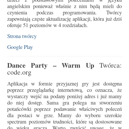
Sakrament namaszczenia chorych
angielskim ponieważ właśnie z nim będą mieli do
czynienia podczas programowania. Twórcy
Galeria
zapewniają częste aktualizację aplikacji, która już dziś
oferuje 51 poziomów w 4 rozdziałach.
Galerie 2026
Strona twórcy
Niedziela Palmowa 29.03.2026
Google Play
Wielki Czwartek 02.04.2026
Dance Party – Warm Up
Twórca:
Wielki Piątek 03.04.2026
code.org
Wielka Sobota 04.04.2026
Aplikacja w formie przyjaznej gry jest dostępna
Godzina Miłosierdzia 12.04.2026
poprzez przeglądarkę internetową, co oznacza, że
wystarczy wejść na podany poniżej adres i już mamy
Galerie 2025
do niej dostęp. Sama gra polega na stworzeniu
potańcówki poprzez podawanie właściwych poleceń
Pożegnanie Ks. Mateusza 29.06.2025
dla postaci w grze. Mamy do wyboru szerokie
spectrum poziomów trudności, które są dostosowane
Zakończenie Oktawy Bożego Ciała
do wieku gracza. Warto zwrócić uwagę, że w
26.06.2025