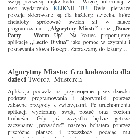
swoją pierwszą linijkę kodu – Więcej informacji z
Parafia
tego wydarzenia
KLIKNIJ TU
. Dwie pierwsze
pozycje skierowane są dla każdego dziecka, które
Historia
chciałoby spróbować swoich sił w nauce
„Algorytmy Miasto”
„Dance
programowania –
oraz
Duszpasterze
Party – Warm Up”
. Na koniec proponujemy
„Lectio Divina”
aplikacje
jako pomoc w czytaniu i
Nasz patron
poznawania Słowa Bożego. Zapraszamy do lektury…
Kościół Rektoracki
Vademecum
Algorytmy Miasto: Gra kodowania dla
dzieci
Twórca: Musteren
Wspólnoty parafialne
Aplikacja pozwala na przyswojenie przez dziecko
Katecheza parafialna
podstaw programowania i algorytmiki poprzez
zabawne przygody z zwierzętami. Po uruchomieniu
Niezbędnik Katolika
aplikacji wybieramy swoją postać oraz poziom
Kaplica Adoracji
trudności. Gdy już wszystko będzie gotowe
zaczynamy „prowadzić” naszego bohatera poprzez
Pracownicy
przeróżne plansze i przeszkody podając mu