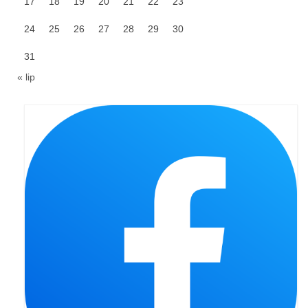
17
18
19
20
21
22
23
Triduum Św. St. Kostka 2018
24
25
26
27
28
29
30
Narodowy Dzień Pamięci “Żołnierzy
31
Wyklętych” 2018
« lip
Galerie 2017
Remont plebanii 2017
Wprowadzenie nowego Proboszcza
Imieniny kapłana
Kancelaria
Zaprzyjaźnione strony
Kontakt
POMOC PSYCHOTERAPEUTY