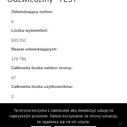
Odwiedzający online:
0
Liczba wyświetleń:
533 252
Razem odwiedzających:
170 794
Całkowita liczba odsłon strony:
47
Całkowita liczba użytkowników:
2
Ta strona korzysta z ciasteczek aby świadczyć usługi na
najwyższym poziomie. Dalsze korzystanie ze strony oznacza,
że zgadzasz się na ich użycie.