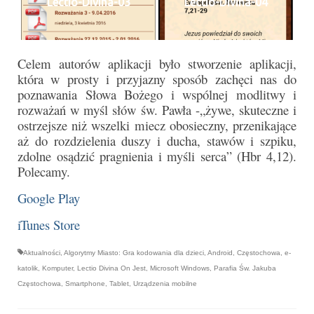
Lectio-Divina-03
Lectio-Divina-04
Pierwsza Komunia Święta – Grupa 1
Pierwsza Komunia Święta – Grupa 2
Pierwsza Komunia Święta – Grupa 3
Celem autorów aplikacji było stworzenie aplikacji,
która w prosty i przyjazny sposób zachęci nas do
Boże Ciało
poznawania Słowa Bożego i wspólnej modlitwy i
rozważań w myśl słów św. Pawła -„żywe, skuteczne i
Galerie 2020
ostrzejsze niż wszelki miecz obosieczny, przenikające
aż do rozdzielenia duszy i ducha, stawów i szpiku,
Uroczystość Św. Jakuba Apostoła 2020
zdolne osądzić pragnienia i myśli serca” (Hbr 4,12).
Polecamy.
Wizytacja Kanoniczna 21.06.2020
Google Play
Boże Ciało 2020
iTunes Store
GODZINA ŚWIĘTA W ŚWIĘTO
MIŁOSIERDZIA BOŻEGO
Aktualności
,
Algorytmy Miasto: Gra kodowania dla dzieci
,
Android
,
Częstochowa
,
e-
katolik
,
Komputer
,
Lectio Divina On Jest
,
Microsoft Windows
,
Parafia Św. Jakuba
Opłatek Wspólnot Parafialnych
Częstochowa
,
Smartphone
,
Tablet
,
Urządzenia mobilne
Galerie 2019