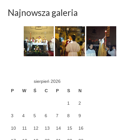
Apostoła w Częstochowie 2019
Najnowsza galeria
Imieniny Ks. Proboszcza 2019
Narodowy Dzień Pamięci “Żołnierzy
Wyklętych” 2019
20
2a
13
Pielęgnacja drzew
Nasza parafia z lotu ptaka
Stare fotografie
sierpień 2026
Galerie 2018
P
W
Ś
C
P
S
N
Pasterka 2018
1
2
Remont kościoła
3
4
5
6
7
8
9
100 lecie Niepodległości
10
11
12
13
14
15
16
Bal Wszystkich Świętych 2018