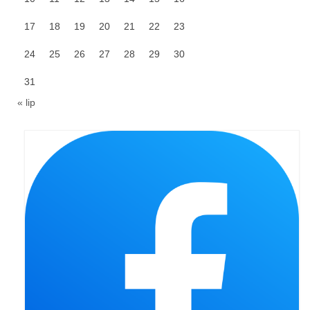
Triduum Św. St. Kostka 2018
17
18
19
20
21
22
23
Narodowy Dzień Pamięci “Żołnierzy
24
25
26
27
28
29
30
Wyklętych” 2018
31
Galerie 2017
« lip
Remont plebanii 2017
Wprowadzenie nowego Proboszcza
Imieniny kapłana
Kancelaria
Zaprzyjaźnione strony
Kontakt
POMOC PSYCHOTERAPEUTY