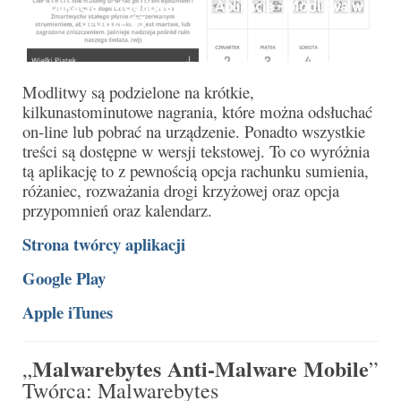
Aplikacja - Modlitwa w
Aplikacja - Modlitwa w
drodze 03
drodze 04
Galerie 2024
Niedziela Palmowa 24.03.2024
Modlitwy są podzielone na krótkie,
Wigilia Paschalna 30.03.2024
kilkunastominutowe nagrania, które można odsłuchać
on-line lub pobrać na urządzenie. Ponadto wszystkie
Odpust 2024
treści są dostępne w wersji tekstowej. To co wyróżnia
tą aplikację to z pewnością opcja rachunku sumienia,
Galerie 2023
różaniec, rozważania drogi krzyżowej oraz opcja
przypomnień oraz kalendarz.
Bierzmowanie 27.11.2023
Strona twórcy aplikacji
Odpust 2023
Google Play
Zakończenie oktawy 2023
Apple iTunes
Niedziela Palmowa 2023
Malwarebytes Anti-Malware Mobile
„
”
Galerie 2022
Twórca:
Malwarebytes