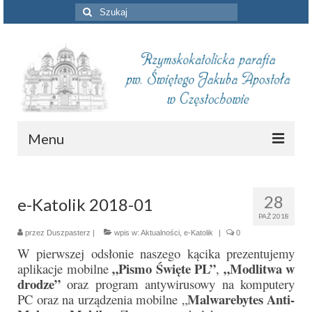
Szuklaj
w:
Menu
Aktualności
28
e-Katolik 2018-01
Intencje mszalne
PAŹ 2018
Informacje duszpasterskie
przez
Duszpasterz
|
wpis w:
Aktualności
,
e-Katolik
|
0
W pierwszej odsłonie naszego kącika prezentujemy
Piszą o nas
„Pismo Święte PL”
„Modlitwa w
aplikacje mobilne
,
drodze”
oraz program antywirusowy na komputery
Remont kościoła
Malwarebytes Anti-
PC oraz na urządzenia mobilne „