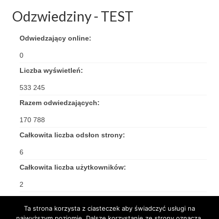
Odzwiedziny - TEST
Odwiedzający online:
0
Liczba wyświetleń:
533 245
Razem odwiedzających:
170 788
Całkowita liczba odsłon strony:
6
Całkowita liczba użytkowników:
2
Ta strona korzysta z ciasteczek aby świadczyć usługi na
najwyższym poziomie. Dalsze korzystanie ze strony oznacza,