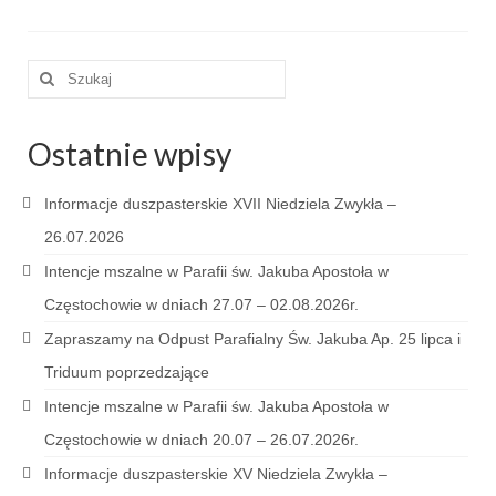
Pasterka 2019
Szuklaj
Triduum St. Kostka 2019
w:
Posługa Siostry Elekty
Ostatnie wpisy
Uroczystość Św. Jakuba Ap 2019
Informacje duszpasterskie XVII Niedziela Zwykła –
Boże Ciało – 20 czerwca 2019
26.07.2026
Pierwsza Komunia Święta 2019
Intencje mszalne w Parafii św. Jakuba Apostoła w
Imieniny Ks Kanonika
Częstochowie w dniach 27.07 – 02.08.2026r.
Zapraszamy na Odpust Parafialny Św. Jakuba Ap. 25 lipca i
Wigilia Paschalna 2019
Triduum poprzedzające
Wielki Piątek 2019
Intencje mszalne w Parafii św. Jakuba Apostoła w
Wielki Czwartek 2019
Częstochowie w dniach 20.07 – 26.07.2026r.
Informacje duszpasterskie XV Niedziela Zwykła –
Droga Krzyżowa w parafii św. Jakuba