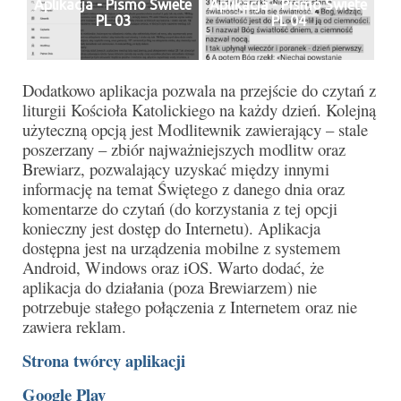
Aplikacja - Pismo Swiete
Aplikacja - Pismo Swiete
e-Katolik
PL 03
PL 04
Nabożeństwa
Nabożeństwa różne
Dodatkowo aplikacja pozwala na przejście do czytań z
liturgii Kościoła Katolickiego na każdy dzień. Kolejną
Pogrzeb katolicki
użyteczną opcją jest Modlitewnik zawierający – stale
poszerzany – zbiór najważniejszych modlitw oraz
Sakramenty
Brewiarz, pozwalający uzyskać między innymi
informację na temat Świętego z danego dnia oraz
Sakrament chrztu
komentarze do czytań (do korzystania z tej opcji
konieczny jest dostęp do Internetu). Aplikacja
Sakrament eucharystii
dostępna jest na urządzenia mobilne z systemem
Android, Windows oraz iOS. Warto dodać, że
Sakrament bierzmowania
aplikacja do działania (poza Brewiarzem) nie
potrzebuje stałego połączenia z Internetem oraz nie
Sakrament pojednania
zawiera reklam.
Sakrament małżeństwa
Strona twórcy aplikacji
Sakrament kapłaństwa
Google Play