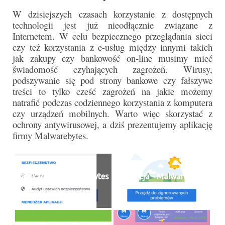
Pasterka 2022
W dzisiejszych czasach korzystanie z dostępnych
Bierzmowanie 24.10.2022r.
technologii jest już nieodłącznie związane z
Internetem. W celu bezpiecznego przeglądania sieci
Odpust 2022
czy też korzystania z e-usług między innymi takich
jak zakupy czy bankowość on-line musimy mieć
Złoty Jubileusz
świadomość czyhających zagrożeń. Wirusy,
podszywanie się pod strony bankowe czy fałszywe
Pierwsza Komunia Św. – Gr 1
treści to tylko cześć zagrożeń na jakie możemy
natrafić podczas codziennego korzystania z komputera
Pierwsza Komunia Św. – Gr 2
czy urządzeń mobilnych. Warto więc skorzystać z
ochrony antywirusowej, a dziś prezentujemy aplikację
Galerie 2021
firmy Malwarebytes.
Pasterka 2021
Odpust 2021
Aplikacja - Malwarebytes
Aplikacja - Malwarebytes
01
02
Kościół Stacyjny Wielkiego Postu 2021
Pierwsza Komunia Święta