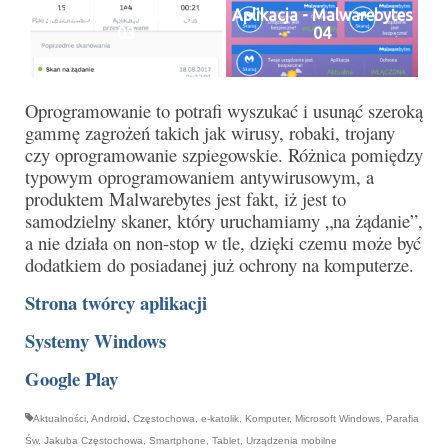
Pierwsza Komunia Święta – Grupa 1
Aplikacja - Malwarebytes
Aplikacja - Malwarebytes
03
04
Pierwsza Komunia Święta – Grupa 2
Pierwsza Komunia Święta – Grupa 3
Oprogramowanie to potrafi wyszukać i usunąć szeroką
Boże Ciało
gammę zagrożeń takich jak wirusy, robaki, trojany
czy oprogramowanie szpiegowskie. Różnica pomiędzy
Galerie 2020
typowym oprogramowaniem antywirusowym, a
produktem Malwarebytes jest fakt, iż jest to
Uroczystość Św. Jakuba Apostoła 2020
samodzielny skaner, który uruchamiamy „na żądanie”,
a nie działa on non-stop w tle, dzięki czemu może być
Wizytacja Kanoniczna 21.06.2020
dodatkiem do posiadanej już ochrony na komputerze.
Boże Ciało 2020
Strona twórcy aplikacji
GODZINA ŚWIĘTA W ŚWIĘTO
Systemy Windows
MIŁOSIERDZIA BOŻEGO
Google Play
Opłatek Wspólnot Parafialnych
Aktualności
,
Android
,
Częstochowa
,
e-katolik
,
Komputer
,
Microsoft Windows
,
Parafia
Galerie 2019
Św. Jakuba Częstochowa
,
Smartphone
,
Tablet
,
Urządzenia mobilne