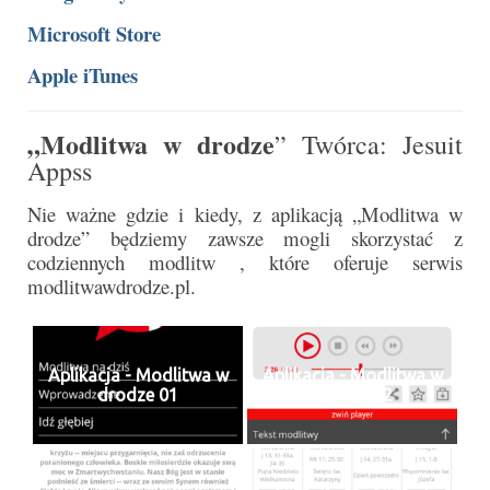
Sakrament namaszczenia chorych
Microsoft Store
Galeria
Apple iTunes
Galerie 2026
„Modlitwa w drodze
” Twórca: Jesuit
Niedziela Palmowa 29.03.2026
Appss
Wielki Czwartek 02.04.2026
Nie ważne gdzie i kiedy, z aplikacją „Modlitwa w
drodze” będziemy zawsze mogli skorzystać z
Wielki Piątek 03.04.2026
codziennych modlitw , które oferuje serwis
modlitwawdrodze.pl.
Wielka Sobota 04.04.2026
Godzina Miłosierdzia 12.04.2026
Aplikacja - Modlitwa w
Aplikacja - Modlitwa w
Galerie 2025
drodze 01
drodze 02
Pożegnanie Ks. Mateusza 29.06.2025
Zakończenie Oktawy Bożego Ciała
26.06.2025