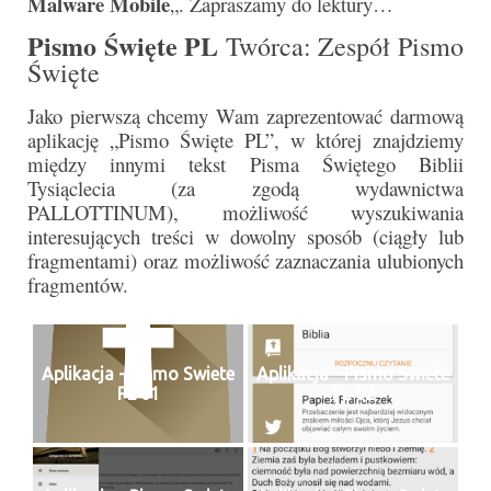
Malware Mobile
„. Zapraszamy do lektury…
Parafia
Pismo Święte PL
Twórca: Zespół Pismo
Historia
Święte
Duszpasterze
Jako pierwszą chcemy Wam zaprezentować darmową
aplikację „Pismo Święte PL”, w której znajdziemy
Nasz patron
między innymi tekst Pisma Świętego Biblii
Tysiąclecia (za zgodą wydawnictwa
Kościół Rektoracki
PALLOTTINUM), możliwość wyszukiwania
interesujących treści w dowolny sposób (ciągły lub
Vademecum
fragmentami) oraz możliwość zaznaczania ulubionych
fragmentów.
Wspólnoty parafialne
Katecheza parafialna
Niezbędnik Katolika
Aplikacja - Pismo Swiete
Aplikacja - Pismo Swiete
PL 01
PL 02
Kaplica Adoracji
Pracownicy