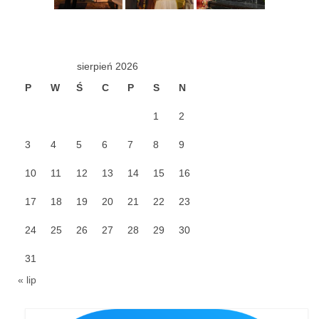
Sakrament namaszczenia chorych
Galeria
sierpień 2026
Galerie 2026
P
W
Ś
C
P
S
N
Niedziela Palmowa 29.03.2026
1
2
Wielki Czwartek 02.04.2026
3
4
5
6
7
8
9
Wielki Piątek 03.04.2026
10
11
12
13
14
15
16
Wielka Sobota 04.04.2026
17
18
19
20
21
22
23
Godzina Miłosierdzia 12.04.2026
24
25
26
27
28
29
30
Galerie 2025
31
Pożegnanie Ks. Mateusza 29.06.2025
« lip
Zakończenie Oktawy Bożego Ciała
26.06.2025