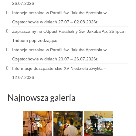
26.07.2026
e-Katolik
Intencje mszalne w Parafii św. Jakuba Apostoła w
Nabożeństwa
Częstochowie w dniach 27.07 – 02.08.2026r.
Nabożeństwa różne
Zapraszamy na Odpust Parafialny Św. Jakuba Ap. 25 lipca i
Triduum poprzedzające
Pogrzeb katolicki
Intencje mszalne w Parafii św. Jakuba Apostoła w
Sakramenty
Częstochowie w dniach 20.07 – 26.07.2026r.
Sakrament chrztu
Informacje duszpasterskie XV Niedziela Zwykła –
12.07.2026
Sakrament eucharystii
Sakrament bierzmowania
Najnowsza galeria
Sakrament pojednania
Sakrament małżeństwa
23b
2a
13d
Sakrament kapłaństwa