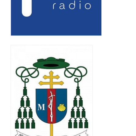
Pasterka 2019
Triduum St. Kostka 2019
Posługa Siostry Elekty
Uroczystość Św. Jakuba Ap 2019
Boże Ciało – 20 czerwca 2019
Pierwsza Komunia Święta 2019
Imieniny Ks Kanonika
Wigilia Paschalna 2019
Wielki Piątek 2019
Wielki Czwartek 2019
Droga Krzyżowa w parafii św. Jakuba