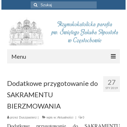
Szuklaj
w:
Menu
Aktualności
27
Dodatkowe przygotowanie do
Intencje mszalne
STY 2019
SAKRAMENTU
Informacje duszpasterskie
BIERZMOWANIA
Piszą o nas
przez
Duszpasterz
Remont kościoła
|
wpis w:
Aktualności
|
0
Dodatkowe przygotowanie do SAKRAMENTU