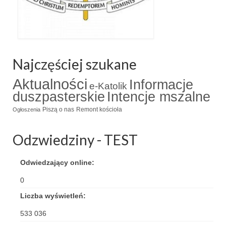
Apostoła w Częstochowie 2019
Imieniny Ks. Proboszcza 2019
Narodowy Dzień Pamięci “Żołnierzy
Wyklętych” 2019
Najczęściej szukane
Pielęgnacja drzew
Aktualności
Informacje
e-Katolik
duszpasterskie
Intencje mszalne
Nasza parafia z lotu ptaka
Piszą o nas
Remont kościoła
Ogłoszenia
Stare fotografie
Odzwiedziny - TEST
Galerie 2018
Pasterka 2018
Odwiedzający online:
Remont kościoła
0
Liczba wyświetleń:
100 lecie Niepodległości
533 036
Bal Wszystkich Świętych 2018