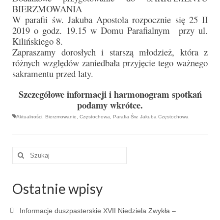
Parafia
BIERZMOWANIA
W parafii św. Jakuba Apostoła rozpocznie się 25 II
Historia
2019 o godz. 19.15 w Domu Parafialnym przy ul.
Kilińskiego 8.
Duszpasterze
Zapraszamy dorosłych i starszą młodzież, która z
różnych względów zaniedbała przyjęcie tego ważnego
Nasz patron
sakramentu przed laty.
Kościół Rektoracki
Szczegółowe informacji i harmonogram spotkań
podamy wkrótce.
Vademecum
Aktualności
,
Bierzmowanie
,
Częstochowa
,
Parafia Św. Jakuba Częstochowa
Wspólnoty parafialne
Katecheza parafialna
Szuklaj
w:
Niezbędnik Katolika
Ostatnie wpisy
Kaplica Adoracji
Pracownicy
Informacje duszpasterskie XVII Niedziela Zwykła –