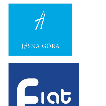
Pierwsza Komunia Święta – Grupa 1
Pierwsza Komunia Święta – Grupa 2
Pierwsza Komunia Święta – Grupa 3
Boże Ciało
Galerie 2020
Uroczystość Św. Jakuba Apostoła 2020
Wizytacja Kanoniczna 21.06.2020
Boże Ciało 2020
GODZINA ŚWIĘTA W ŚWIĘTO
MIŁOSIERDZIA BOŻEGO
Opłatek Wspólnot Parafialnych
Galerie 2019