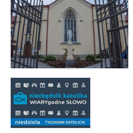
Pasterka 2022
Bierzmowanie 24.10.2022r.
Odpust 2022
Złoty Jubileusz
Pierwsza Komunia Św. – Gr 1
Pierwsza Komunia Św. – Gr 2
Galerie 2021
Pasterka 2021
Odpust 2021
Kościół Stacyjny Wielkiego Postu 2021
Pierwsza Komunia Święta