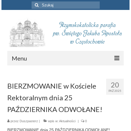
Szuklaj
w:
Menu
Aktualności
20
BIERZMOWANIE w Kościele
Intencje mszalne
PAŹ 2025
Rektoralnym dnia 25
Informacje duszpasterskie
PAŹDZIERNIKA ODWOŁANE!
Piszą o nas
przez
Duszpasterz
Remont kościoła
|
wpis w:
Aktualności
|
0
BIERZMOWANIE dnia 25 PAŹDZIERNIKA ODWOŁANE!