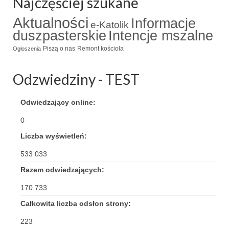
Najczęściej szukane
Apostoła w Częstochowie 2019
Aktualności
Informacje
e-Katolik
Imieniny Ks. Proboszcza 2019
duszpasterskie
Intencje mszalne
Narodowy Dzień Pamięci “Żołnierzy
Piszą o nas
Remont kościoła
Ogłoszenia
Wyklętych” 2019
Odzwiedziny - TEST
Pielęgnacja drzew
Nasza parafia z lotu ptaka
Odwiedzający online:
Stare fotografie
0
Liczba wyświetleń:
Galerie 2018
533 033
Pasterka 2018
Razem odwiedzających:
Remont kościoła
170 733
100 lecie Niepodległości
Całkowita liczba odsłon strony:
223
Bal Wszystkich Świętych 2018