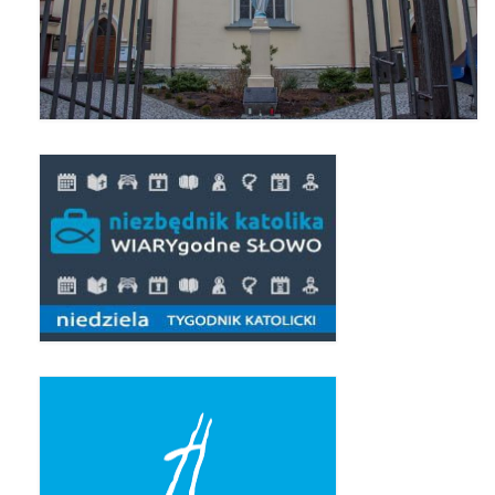
Pasterka 2022
Bierzmowanie 24.10.2022r.
Odpust 2022
Złoty Jubileusz
Pierwsza Komunia Św. – Gr 1
Pierwsza Komunia Św. – Gr 2
Galerie 2021
Pasterka 2021
Odpust 2021
Kościół Stacyjny Wielkiego Postu 2021
Pierwsza Komunia Święta