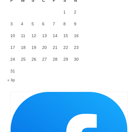
P
W
Ś
C
P
S
N
Sakrament namaszczenia chorych
1
2
Galeria
3
4
5
6
7
8
9
Galerie 2026
10
11
12
13
14
15
16
Niedziela Palmowa 29.03.2026
17
18
19
20
21
22
23
Wielki Czwartek 02.04.2026
24
25
26
27
28
29
30
Wielki Piątek 03.04.2026
31
Wielka Sobota 04.04.2026
« lip
Godzina Miłosierdzia 12.04.2026
Galerie 2025
Pożegnanie Ks. Mateusza 29.06.2025
Zakończenie Oktawy Bożego Ciała
26.06.2025