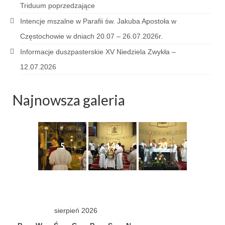
Triduum poprzedzające
e-Katolik
Intencje mszalne w Parafii św. Jakuba Apostoła w
Nabożeństwa
Częstochowie w dniach 20.07 – 26.07.2026r.
Nabożeństwa różne
Informacje duszpasterskie XV Niedziela Zwykła –
12.07.2026
Pogrzeb katolicki
Sakramenty
Najnowsza galeria
Sakrament chrztu
Sakrament eucharystii
5
14a
20
Sakrament bierzmowania
Sakrament pojednania
Sakrament małżeństwa
sierpień 2026
Sakrament kapłaństwa