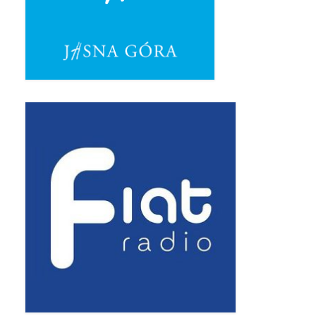
Pierwsza Komunia Święta – Grupa 1
Pierwsza Komunia Święta – Grupa 2
Pierwsza Komunia Święta – Grupa 3
Boże Ciało
Galerie 2020
Uroczystość Św. Jakuba Apostoła 2020
Wizytacja Kanoniczna 21.06.2020
Boże Ciało 2020
GODZINA ŚWIĘTA W ŚWIĘTO
MIŁOSIERDZIA BOŻEGO
Opłatek Wspólnot Parafialnych
Galerie 2019