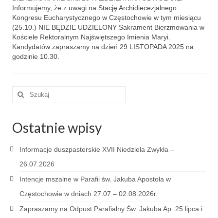
Parafia
Informujemy, że z uwagi na Stację Archidiecezjalnego
Kongresu Eucharystycznego w Częstochowie w tym miesiącu
Historia
(25.10.) NIE BĘDZIE UDZIELONY Sakrament Bierzmowania w
Kościele Rektoralnym Najświętszego Imienia Maryi.
Duszpasterze
Kandydatów zapraszamy na dzień 29 LISTOPADA 2025 na
godzinie 10.30.
Nasz patron
Kościół Rektoracki
Szuklaj
w:
Vademecum
Ostatnie wpisy
Wspólnoty parafialne
Katecheza parafialna
Informacje duszpasterskie XVII Niedziela Zwykła –
26.07.2026
Niezbędnik Katolika
Intencje mszalne w Parafii św. Jakuba Apostoła w
Kaplica Adoracji
Częstochowie w dniach 27.07 – 02.08.2026r.
Pracownicy
Zapraszamy na Odpust Parafialny Św. Jakuba Ap. 25 lipca i